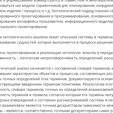
я и формирование команд (групп), и со­вместное и многократно
о­ваться как модели справочников для планирования, координи
ем изделия / процесса и т.д. Онтологический подход показал с
ированного проектирования и программирования, ос­нованного
ирования интерфейса пользователя, информационного моделир
туального проектирования.
ве онтологического анализа лежит описание системы в термина
азование сущностей, которое выполняется в процессе решения
пы проектирования и реализации онтологии:
ясность
в переда
ованность – логическая непротиворечивость определений; рас
гический анализ начинается с составления словаря терминов, 
овании характеристик объектов и процессов, составляющих рас
ы точных определений этих терминов. Документируются основ
тствующими введенным терминам понятиями. Результатом этог
пность словаря терминов, точных их определений взаимосвязей
пность терминов и правила, согласно которым эти термины мог
ерных утверждений о состоянии рассматриваемой системы в н
е взаимосвязи является точным дескриптором зависимости меж
ы – являются, соответственно, точными дескрипторами самих р