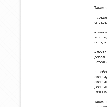
Таким 
– созд
опреде
– опис
утверж
опреде
– пост
дополн
неточн
В любой
систем
системы
дескрип
точным
Таким 
поведе