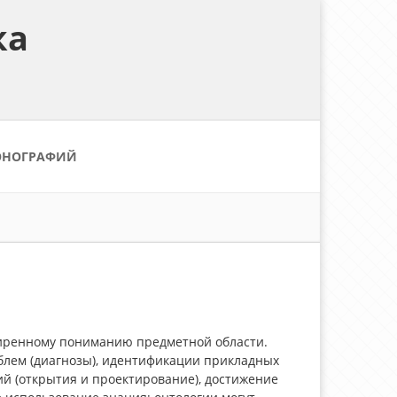
ка
ОНОГРАФИЙ
сширенному понима­нию предметной области.
блем (диагнозы), идентификации прикладных
й (открытия и проектирование), достижение