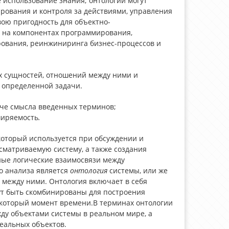
е использование знания; онтологии могут
рования и кон­троля за действиями, управления
вою пригодность для объектно-
 на компонентах программирования,
ования, реинжиниринга бизнес-про­цессов и
х сущностей, отношений между ними и
 определенной задачи.
че смысла введенных терминов;
ширяемость
.
который используется при обсуждении и
сматриваемую систему, а также создания
ные логические взаимосвязи между
о анализа является
онтология
системы, или же
 между ними. Онтология включает в себя
ут быть скомбинированы для построения
екоторый момент времени.В терминах онтологии
ду объектами системы в реальном мире, а
еальных объектов.