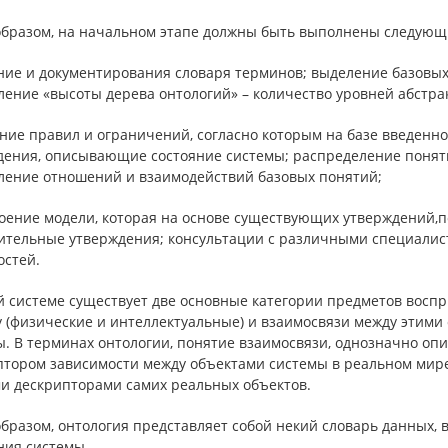
образом, на начальном этапе должны быть выполнены следующ
ание и документирования словаря терминов; выделение базовы
ление «высоты дерева онтологий» – количество уровней абстра
ание правил и ограничений, согласно которым на базе введен
дения, описывающие состояние системы; распределение поняти
ление отношений и взаимодействий базовых понятий;
роение модели, которая на основе существующих утверждений,
ительные утверждения; консультации с различными специалис
остей.
 системе существует две основные категории предметов воспр
у (физические и интеллектуальные) и взаимосвязи между этими
. В терминах онтологии, понятие взаимосвязи, однозначно опи
тором зависимости между объектами системы в реальном мире,
и дескрипторами самих реальных объектов.
образом, онтология представляет собой некий словарь данных,
ния системы