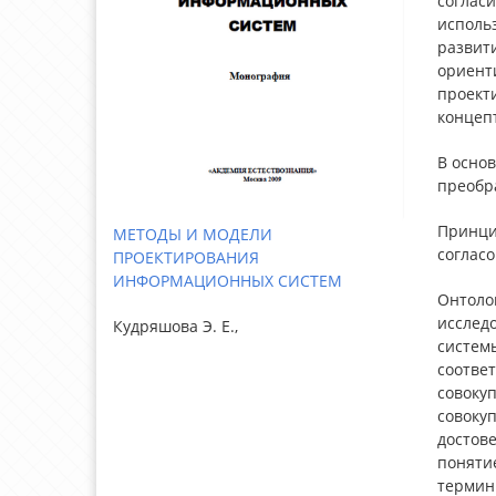
согласи
использ
развити
ориент
проект
концеп
В осно
преобр
Принци
МЕТОДЫ И МОДЕЛИ
соглас
ПРОЕКТИРОВАНИЯ
ИНФОРМАЦИОННЫХ СИСТЕМ
Онтоло
исслед
Кудряшова Э. Е.,
систем
соотве
совоку
совоку
достов
поняти
термин