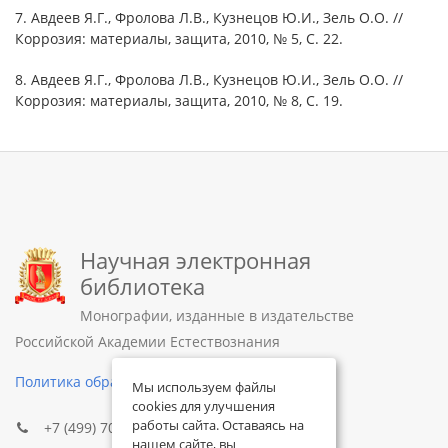
7. Авдеев Я.Г., Фролова Л.В., Кузнецов Ю.И., Зель О.О. //
Коррозия: материалы, защита, 2010, № 5, С. 22.
8. Авдеев Я.Г., Фролова Л.В., Кузнецов Ю.И., Зель О.О. //
Коррозия: материалы, защита, 2010, № 8, С. 19.
Научная электронная
библиотека
Монографии, изданные в издательстве
Российской Академии Естествознания
Политика обработки персональных данных
Мы используем файлы
cookies для улучшения
работы сайта. Оставаясь на
+7 (499) 705-72-30
нашем сайте, вы