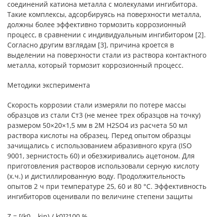
соединений катиона металла с молекулами ингибитора.
Такие комплексы, адсорбируясь на поверхности металла,
должны более эффективно тормозить коррозионный
процесс, в сравнении с индивидуальным ингибитором [2].
Согласно другим взглядам [3], причина кроется в
выделении на поверхности стали из раствора контактного
металла, который тормозит коррозионный процесс.
Методики эксперимента
Скорость коррозии стали измеряли по потере массы
образцов из стали Ст3 (не менее трех образцов на точку)
размером 50×20×1,5 мм в 2М H2SO4 из расчета 50 мл
раствора кислоты на образец. Перед опытом образцы
зачищались с использованием абразивного круга (ISO
9001, зернистость 60) и обезжиривались ацетоном. Для
приготовления растворов использовали серную кислоту
(х.ч.) и дистиллированную воду. Продолжительность
опытов 2 ч при температуре 25, 60 и 80 °С. Эффективность
ингибиторов оценивали по величине степени защиты
Z = [(k0 – kin) / k0]?100 %,