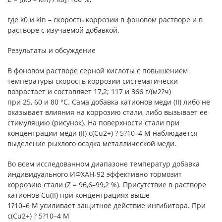
где k0 и kin – скорость коррозии в фоновом растворе и в
растворе с изучаемой добавкой.
Результаты и обсуждение
В фоновом растворе серной кислоты с повышением
температуры скорость коррозии систематически
возрастает и составляет 17,2; 117 и 366 г/(м2?ч)
при 25, 60 и 80 °С. Сама добавка катионов меди (II) либо не
оказывает влияния на коррозию стали, либо вызывает ее
стимуляцию (рисунок). На поверхности стали при
концентрации меди (II) с(Cu2+) ? 5?10–4 М наблюдается
выделение рыхлого осадка металлической меди.
Во всем исследованном диапазоне температур добавка
индивидуального ИФХАН-92 эффективно тормозит
коррозию стали (Z = 96,6–99,2 %). Присутствие в растворе
катионов Cu(II) при концентрациях выше
1?10–6 М усиливает защитное действие ингибитора. При
с(Cu2+) ? 5?10–4 М