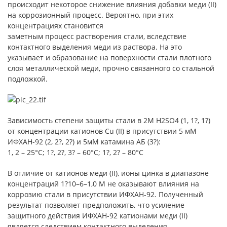
происходит некоторое снижение влияния добавки меди (II)
на коррозионный процесс. Вероятно, при этих
концентрациях становится
заметным процесс растворения стали, вследствие
контактного выделения меди из раствора. На это
указывает и образование на поверхности стали плотного
слоя металлической меди, прочно связанного со стальной
подложкой.
Зависимость степени защиты стали в 2М H2SO4 (1, 1?, 1?)
от концентрации катионов Cu (II) в присутствии 5 мМ
ИФХАН-92 (2, 2?, 2?) и 5мМ катамина АБ (3?):
1, 2 – 25°С; 1?, 2?, 3? – 60°С; 1?, 2? – 80°С
В отличие от катионов меди (II), ионы цинка в диапазоне
концентраций 1?10–6–1,0 М не оказывают влияния на
коррозию стали в присутствии ИФХАН-92. Полученный
результат позволяет предположить, что усиление
защитного действия ИФХАН-92 катионами меди (II)
является следствием контактного выделения