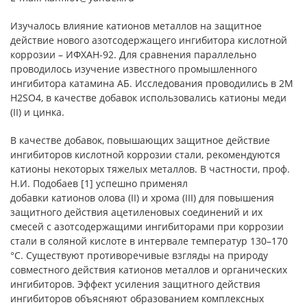
Изучалось влияние катионов металлов на защитное
действие нового азотсодержащего ингибитора кислотной
коррозии – ИФХАН-92. Для сравнения параллельно
проводилось изучение известного промышленного
ингибитора катамина АБ. Исследования проводились в 2М
H2SO4, в качестве добавок использовались катионы меди
(II) и цинка.
В качестве добавок, повышающих защитное действие
ингибиторов кислотной коррозии стали, рекомендуются
катионы некоторых тяжелых металлов. В частности, проф.
Н.И. Подобаев [1] успешно применял
добавки катионов олова (II) и хрома (III) для повышения
защитного действия ацетиленовых соединений и их
смесей с азотсодержащими ингибиторами при коррозии
стали в соляной кислоте в интервале температур 130–170
°С. Существуют противоречивые взгляды на природу
совместного действия катионов металлов и органических
ингибиторов. Эффект усиления защитного действия
ингибиторов объясняют образованием комплексных