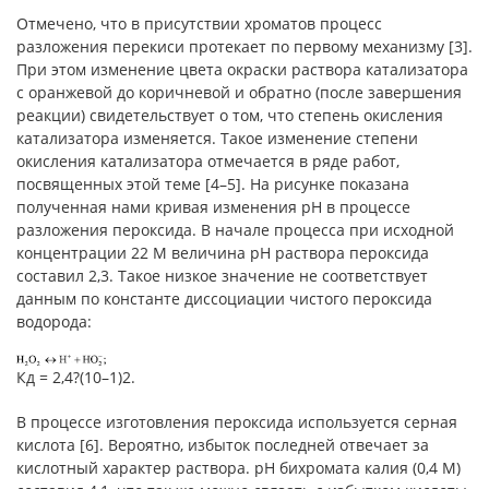
Отмечено, что в присутствии хроматов процесс
разложения перекиси протекает по первому механизму [3].
При этом изменение цвета окраски раствора катализатора
с оранжевой до коричневой и обратно (после завершения
реакции) свидетельствует о том, что степень окисления
катализатора изменяется. Такое изменение степени
окисления катализатора отмечается в ряде работ,
посвященных этой теме [4–5]. На рисунке показана
полученная нами кривая изменения рН в процессе
разложения пероксида. В начале процесса при исходной
концентрации 22 М величина рН раствора пероксида
составил 2,3. Такое низкое значение не соответствует
данным по константе диссоциации чистого пероксида
водорода:
Кд = 2,4?(10–1)2.
В процессе изготовления пероксида используется серная
кислота [6]. Вероятно, избыток последней отвечает за
кислотный характер раствора. рН бихромата калия (0,4 М)