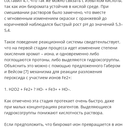
составил 4,1, что так же можно связать с избытком кислоты,
так как ион бихромата устойчив в кислой среде. При
смешивании растворов было замечено, что вместе
с мгновенным изменением окраски с оранжевой до
коричневой наблюдался быстрый рост рН до значений 5,3–
5,4.
Такое поведение реакционной системы свидетенльствует,
что на первой стадии процесса идет изменение степени
окисления хромат – иона, и одновременно либо
поглощаются протоны, либо выделяются гидроксогруппы.
Объяснить это можно с помощью предложенного Габером
и Вейсом [7] механизма для реакции разложения
пероксида с участием ионов Fe2+:
1. Н2О2 + Fe2+ ? НО- + Fe3+ + НО–.
Как отмечено эта стадия протекает очень быстро, даже
при малых концентрациях реагентов. Выделяющиеся
гидроксогруппы понижают кислотность раствора.
Если предположить, что бихромат-ион превращается в ион