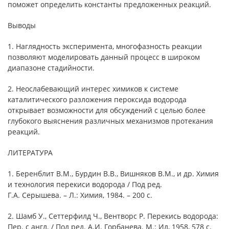
поможет определить константы предложенных реакций.
Выводы
1. Наглядность эксперимента, многофазность реакции
позволяют моделировать данный процесс в широком
диапазоне стадийности.
2. Неослабевающий интерес химиков к системе
каталитического разложения пероксида водорода
открывает возможности для обсуждений с целью более
глубокого выяснения различных механизмов протекания
реакций.
ЛИТЕРАТУРА
1. Беренблит В.М., Бурдин В.В., Вишняков В.М., и др. Химия
и технология перекиси водорода / Под ред.
Г.А. Серышева. – Л.: Химия, 1984. – 200 с.
2. Шамб У., Сеттерфилд Ч., Вентворс Р. Перекись водорода:
Пер. с англ. / Под ред. А.И. Горбанева. М.: Ил, 1958, 578 с.