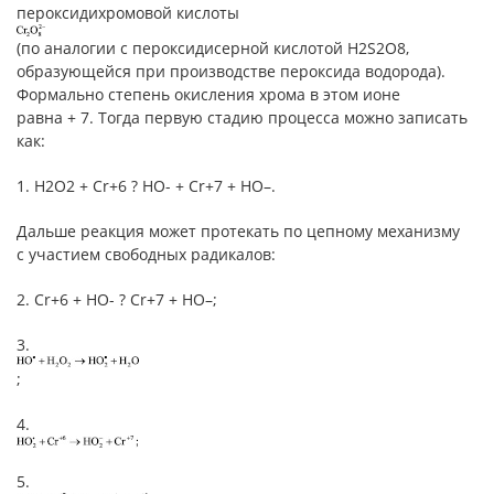
пероксидихромовой кислоты
(по аналогии с пероксидисерной кислотой Н2S2O8,
образующейся при производстве пероксида водорода).
Формально степень окисления хрома в этом ионе
равна + 7. Тогда первую стадию процесса можно записать
как:
1. Н2О2 + Cr+6 ? НО- + Cr+7 + НО–.
Дальше реакция может протекать по цепному механизму
с участием свободных радикалов:
2. Cr+6 + НО- ? Cr+7 + НО–;
3.
;
4.
5.