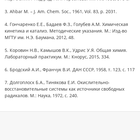
3. Ahbar M. – J. Am. Chem. Soc., 1961, Vol. 83, p. 2031.
4. Гончаренко Е.Е., Бадаев Ф.З., Голубев А.М. Химическая
кинетика и катализ. Методические указания. М.: Изд-во
МГТУ им. Н.Э. Баумана, 2012, 48.
5. Коровин Н.В., Камышов В.К., Удрис У.Я. Общая химия.
Лабораторный практикум. М.: Кнорус, 2015, 334.
6. Бродский А.И., Франчук В.И. ДАН СССР, 1958, т. 123, с. 117
7. Долгоплоск Б.А., Тинякова Е.И. Окислительно-
восстановительные системы как источники свободных
радикалов. М.: Наука, 1972, с. 240.