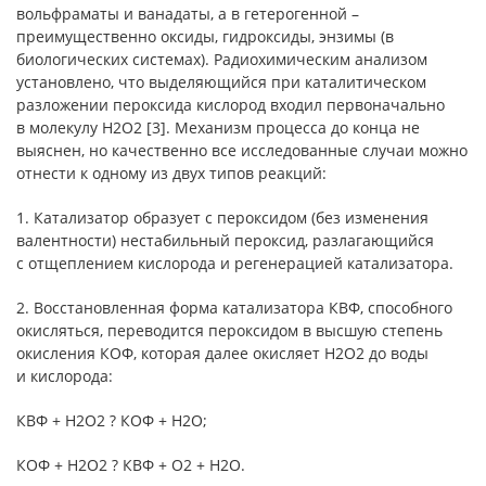
вольфраматы и ванадаты, а в гетерогенной –
преимущественно оксиды, гидроксиды, энзимы (в
биологических системах). Радиохимическим анализом
установлено, что выделяющийся при каталитическом
разложении пероксида кислород входил первоначально
в молекулу Н2О2 [3]. Механизм процесса до конца не
выяснен, но качественно все исследованные случаи можно
отнести к одному из двух типов реакций:
1. Катализатор образует с пероксидом (без изменения
валентности) нестабильный пероксид, разлагающийся
с отщеплением кислорода и регенерацией катализатора.
2. Восстановленная форма катализатора КВФ, способного
окисляться, переводится пероксидом в высшую степень
окисления КОФ, которая далее окисляет Н2О2 до воды
и кислорода:
КВФ + Н2О2 ? КОФ + Н2О;
КОФ + Н2О2 ? КВФ + О2 + Н2О.