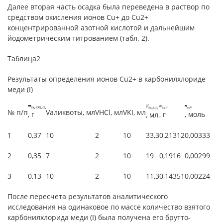
Далее вторая часть осадка была переведена в раствор по
средством окисления ионов Cu+ до Cu2+
концентрированной азотной кислотой и дальнейшим
йодометрическим титрованием (табл. 2).
Таблица2
Результаты определения ионов Cu2+ в карбонилхлориде
меди (I)
№ п/п
Vаликвоты, мл
VHCl, мл
VKI, мл
, г
, г
, моль
, мл
1
0,37
10
2
10
33,3
0,21312
0,00333
2
0,35
7
2
10
19
0,1916
0,00299
3
0,13
10
2
10
11,3
0,14351
0,00224
После пересчета результатов аналитического
исследования на одинаковое по массе количество взятого
карбонилхлорида меди (I) была получена его брутто-