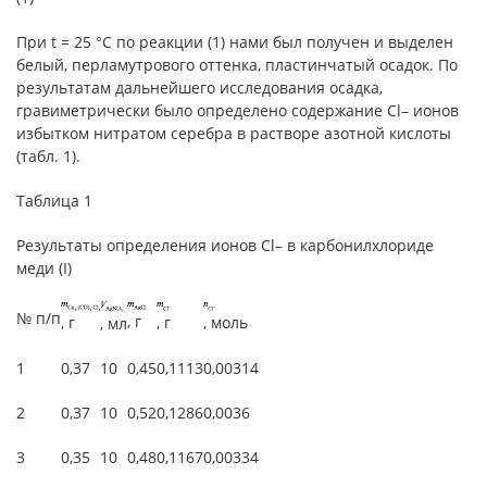
При t = 25 °C по реакции (1) нами был получен и выделен
белый, перламутрового оттенка, пластинчатый осадок. По
результатам дальнейшего исследования осадка,
гравиметрически было определено содержание Cl– ионов
избытком нитратом серебра в растворе азотной кислоты
(табл. 1).
Таблица 1
Результаты определения ионов Cl– в карбонилхлориде
меди (I)
№ п/п
, г
, г
, г
, моль
, мл
1
0,37
10
0,45
0,1113
0,00314
2
0,37
10
0,52
0,1286
0,0036
3
0,35
10
0,48
0,1167
0,00334