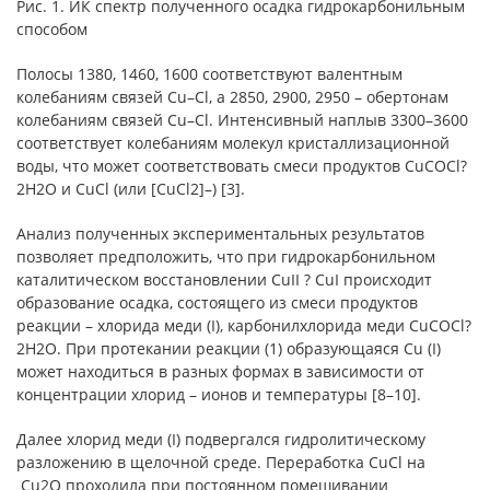
Рис. 1. ИК спектр полученного осадка гидрокарбонильным
способом
Полосы 1380, 1460, 1600 соответствуют валентным
колебаниям связей Cu–Cl, а 2850, 2900, 2950 – обертонам
колебаниям связей Cu–Cl. Интенсивный наплыв 3300–3600
соответствует колебаниям молекул кристаллизационной
воды, что может соответствовать смеси продуктов CuCOCl?
2H2O и CuCl (или [CuCl2]–) [3].
Анализ полученных экспериментальных результатов
позволяет предположить, что при гидрокарбонильном
каталитическом восстановлении CuII ? CuI происходит
образование осадка, состоящего из смеси продуктов
реакции – хлорида меди (I), карбонилхлорида меди CuCOCl?
2H2O. При протекании реакции (1) образующаяся Cu (I)
может находиться в разных формах в зависимости от
концентрации хлорид – ионов и температуры [8–10].
Далее хлорид меди (I) подвергался гидролитическому
разложению в щелочной среде. Переработка CuCl на
Cu2O проходила при постоянном помешивании