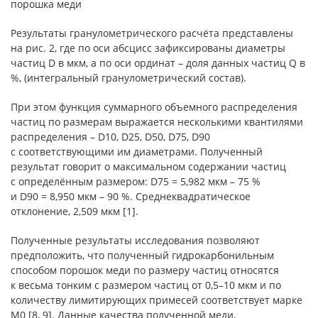
порошка меди
Результаты гранулометрического расчёта представлены
на рис. 2, где по оси абсцисс зафиксированы диаметры
частиц D в мкм, а по оси ординат – доля данных частиц Q в
%, (интегральный гранулометрический состав).
При этом функция суммарного объемного распределения
частиц по размерам выражается несколькими квантилями
распределения – D10, D25, D50, D75, D90
с соответствующими им диаметрами. Полученный
результат говорит о максимальном содержании частиц
с определённым размером: D75 = 5,982 мкм – 75 %
и D90 = 8,950 мкм – 90 %. Среднеквадратическое
отклонение, 2,509 мкм [1].
Полученные результаты исследования позволяют
предположить, что полученный гидрокарбонильным
способом порошок меди по размеру частиц относятся
к весьма тонким с размером частиц от 0,5–10 мкм и по
количеству лимитирующих примесей соответствует марке
М0 [8, 9]. Данные качества полученной меди,