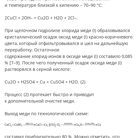
и температуре близкой к кипению – 70–90 °С:
2CuCl + 2OH– = Cu2O + H2O + 2Cl–.
При щелочном гидролизе хлорида меди (I) образовывался
кристаллический осадок оксид меди (I) красно-коричневого
цвета, который отфильтровывался и шел на дальнейшую
переработку. Остаточное
содержание хлорид-ионов в оксиде меди (I) составило 0,085
% [7–9]. После чего полученный осадок оксида меди (I)
растворялся в серной кислоте:
Cu2O + H2SO4 = Cu + CuSO4 + H2O. (2)
Процесс (2) протекает быстро и приводит
к дополнительной очистке меди.
Выход меди по технологической схеме:
составил приблизительно 80 %. Можно отметить, что