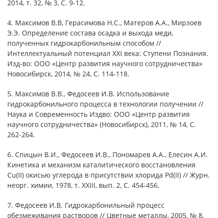
2014, т. 32, № 3, С. 9-12.
4. Максимов В.В, Герасимова Н.С., Матеров А.А., Мирзоев
Э.Э. Определение состава осадка и выхода меди,
полученных гидрокарбонильным способом //
Интеллектуальный потенциал XXI века: Ступени Познания.
Изд-во: ООО «Центр развития научного сотрудничества»
Новосибирск, 2014, № 24, С. 114-118.
5. Максимов В.В., Федосеев И.В. Использование
гидрокарбонильного процесса в технологии получении //
Наука и Современность Издво: ООО «Центр развития
научного сотрудничества» (Новосибирск), 2011, № 14, С.
262-264.
6. Спицын В.И., Федосеев И.В., Пономарев А.А., Елесин А.И.
Кинетика и механизм каталитического восстановления
Cu(II) окисью углерода в присутствии хлорида Pd(II) // Журн.
неорг. химии, 1978, т. XXIII, вып. 2, С. 454-456.
7. Федосеев И.В. Гидрокарбонильный процесс
обезмеживания растворов // Цветные металлы, 2005, № 8,