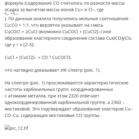
формула (содержание CO считалось по разности массы
осадка за вычетом массы ионов Cu+ и Cl–, где
). По данным анализа получились мольные соотношения
Cu:CO = 1:1, что вероятно указывает на смесь
CuCOCl + 2CuCl (возможно CuCOCl + [CuCl2]–) или
образование кластерного соединения состава Cux(CO)yClx,
где y < x [2–5]:
CuCl + [CuCl2]– + CO ? CuCOCl3,
что наглядно доказывает ИК-спектр (рис. 1).
На спектре (рис. 1) прослеживаются характеристические
частоты карбонильных групп, координированных
с атомами металла, при этом 2320 отвечает
однокоординированной карбонильной группе, а 2360 –
мостиковой. Это подтверждает образование кластеров Cu–
CO–Cu, содержащих мостиковые CO группы.