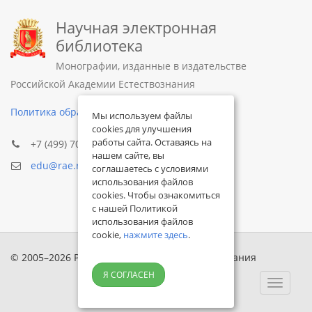
Научная электронная
библиотека
Монографии, изданные в издательстве
Российской Академии Естествознания
Политика обработки персональных данных
Мы используем файлы
cookies для улучшения
работы сайта. Оставаясь на
+7 (499) 705-72-30
нашем сайте, вы
edu@rae.ru
соглашаетесь с условиями
использования файлов
cookies. Чтобы ознакомиться
с нашей Политикой
использования файлов
cookie,
нажмите здесь
.
© 2005–2026 Российская академия естествознания
Я СОГЛАСЕН
Toggle
navigat