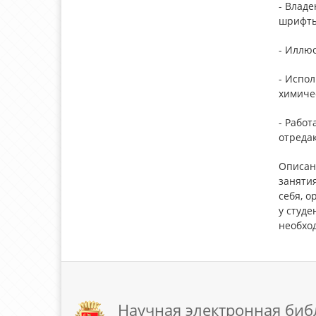
- Влад
шрифты
- Иллюс
- Испол
химиче
- Работ
отредак
Описанн
занятия
себя, о
у студ
необход
Научная электронная биб