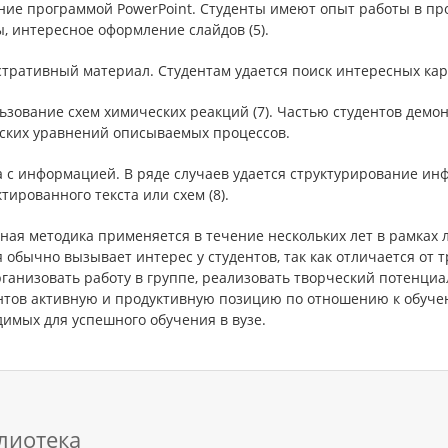
ение программой PowerPoint. Студенты имеют опыт работы в п
, интересное оформление слайдов (5).
тративный материал. Студентам удается поиск интересных карт
ьзование схем химических реакций (7). Частью студентов дем
ских уравнений описываемых процессов.
а с информацией. В ряде случаев удается структурирование ин
тированного текста или схем (8).
ая методика применяется в течение нескольких лет в рамках л
 обычно вызывает интерес у студентов, так как отличается от
рганизовать работу в группе, реализовать творческий потенци
ентов активную и продуктивную позицию по отношению к обуче
имых для успешного обучения в вузе.
лиотека