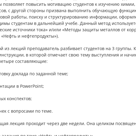
ы позволяет повысить мотивацию студентов к изучению химии,
сов, с другой стороны призвана выполнить обучающую функцию
овой работы, поиску и структурированию информации, оформлен
димы студентам в дальнейшей учебе. Данный метод используетс
ские источники тока» и/или «Методы защиты металлов от корр
 «Нефть и нефтепродукты»).
й из лекций преподаватель разбивает студентов на 3 группы.
инструкции, в которой отмечает свою тему выступления и начи
 четыре составляющие:
товку доклада по заданной теме;
нтации в PowerPoint;
ых конспектов;
чек с вопросами по теме.
щая лекция проходит через две недели. Она целиком посвящен
 задания по теме «Нефть и нефтепродукты»