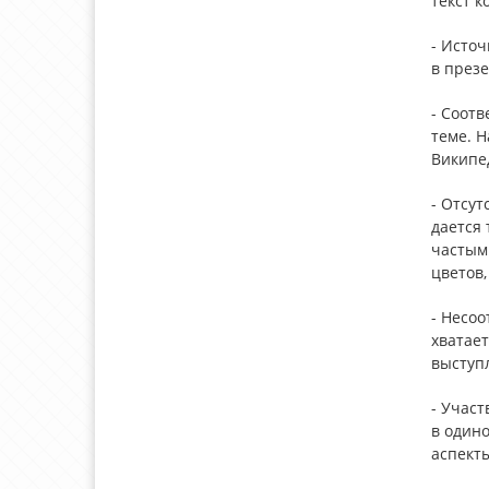
текст к
- Исто
в презе
- Соотв
теме. Н
Википе
- Отсут
дается
частым
цветов
- Несоо
хватае
выступл
- Участ
в один
аспекты