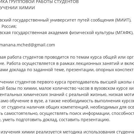
ИКА ГРУППОВОЙ РАБОТЫ СТУДЕНТОВ
БУЧЕНИИ ХИМИИ
вский государственный университет путей сообщения (МИИТ),
 Россия;
ская государственная академия физической культуры (МГАФК), 
: manana.mched@gmail.com
вая работа студентов проводится по темам курса общей или о
е. Работа осуществляется в рамках лекционных занятий и вкл
ами доклада по заданной теме, презентации, опорных конспект
учении студентов первого курса преподаватель высшей школы с
й базы по химии, малое количество часов в вузовском курсе х
ентальных химических знаний с реальной жизнью, низкая моти
само обучение в вузе, а также необходимость выполнения кур
т от студента наличия общих компетенций, необходимых для ос
ь самостоятельно, осуществлять поиск информации, способнос
, уметь подготовить доклад, составить презентацию.
 изучения химии реализуется методика использования студенче