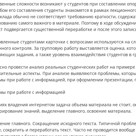
венные сложности возникают у студентов при составлении опор
бом его составления студенты знакомятся в рамках лекционног
клада обычно не соответствует требованию краткости, содержа
ованию самого важного в материале. Поэтому в ходе обсужден
т подвергается существенной переработке и после этого запис
овленные студентами карточки с вопросами используются на с
ного контроля. За групповую работу выставляется оценка, кот
яющих задания, а также уровень взаимодействия студентов в г
сно провести анализ реальных студенческих работ на пример
жительные аспекты. При анализе выявляются проблемы, которы
мы при работе с информацией, при оформлении презентации, п
мы при работе с информацией
иях владения интернетом задача объема материала не стоит, о
рирование знаний, выделение главного, освоение материала.
ление главного. Сокращение исходного текста. Типичной пробл
е, сократить и переработать текст. Часто не проводится вообщ