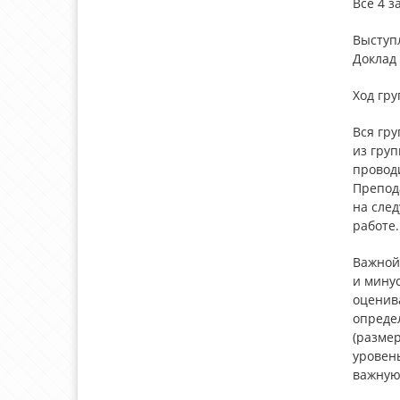
Все 4 
Выступл
Доклад
Ход гр
Вся гру
из груп
проводи
Препод
на след
работе.
Важной
и мину
оценива
опреде
(размер
уровень
важную