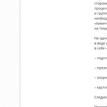
сторон
процес
и групп
необхо
«Химиче
на тему
На одно
в виде 
в себя
– подго
– презе
– опорн
– карто
Следую
Пример