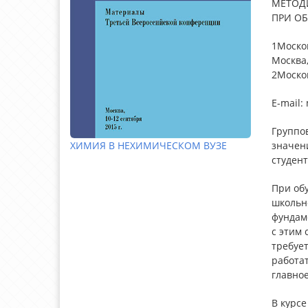
МЕТОД
ПРИ О
1Моско
Москва,
2Москов
E-mail
Группо
значени
ХИМИЯ В НЕХИМИЧЕСКОМ ВУЗЕ
студент
При об
школьно
фундам
с этим 
требуе
работат
главное
В курсе