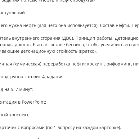
ыступлений
чего нужна нефть (для чего она используется). Состав нефти. П
атель внутреннего сгорания (ДВС). Принцип работы. Детонацио
ороды должны быть в составе бензина, чтобы увеличить его де
ивающие детонационную стойкость (кратко).
ичная (химическая) переработка нефти: крекинг, риформинг, пи
подгруппа готовит 4 задания
ад на 5–7 минут;
ентация в PowerPoint;
ный конспект;
карточек с вопросами (по 1 вопросу на каждой карточке).