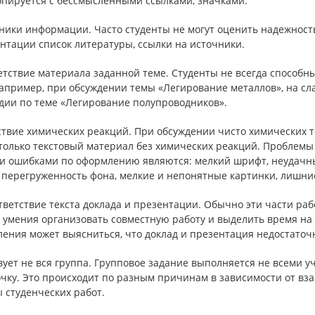
опируется с бессмысленными ссылками, значками.
чники информации. Часто студенты не могут оценить надежнос
нтации список литературы, ссылки на источники.
етствие материала заданной теме. Студенты не всегда способн
апример, при обсуждении темы «Легирование металлов», на сла
дии по теме «Легирование полупроводников».
ствие химических реакций. При обсуждении чисто химических т
 только текстовый материал без химических реакций. Проблем
и ошибками по оформлению являются: мелкий шрифт, неудачны
, перегруженность фона, мелкие и непонятные картинки, лишни
тветствие текста доклада и презентации. Обычно эти части раб
т умения организовать совместную работу и выделить время на
ения может выясниться, что доклад и презентация недостаточн
вует не вся группа. Групповое задание выполняется не всеми 
очку. Это происходит по разным причинам в зависимости от в
 студенческих работ.