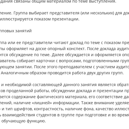
задания связаны общим материалом по теме выступления.
ение. Группа выбирает представителя (или нескольких) для докл
 иллюстрируется показом презентации.
упповых занятий
ппа или ее представители читают доклад по теме с показом пр
пы оформляет на доске опорный конспект. После доклада аудит
тся обсуждение по теме. Далее обсуждается и оформляется опо
аватель собирает карточки с вопросами, подготовленными груп
ующем занятии. После этого преподавателем с участием аудит
 Аналогичным образом проводится работа двух других групп.
 и необходимой составляющей данного занятия является обрат
сов проделанной работы, обсуждении доклада и презентации п
ется содержание фактического материала, его соответствие да
лений, наличие «лишней» информации. Также внимание уделя
 и тип шрифтов, контрастность, наличие фона, качество иллюс
 взаимодействия студентов в группе при подготовке и во время 
 обучающую функцию.