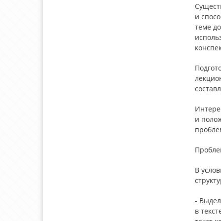
Сущест
и спосо
теме до
использ
конспек
Подгот
лекцион
составл
Интере
и поло
пробле
Пробле
В услов
структу
- Выде
в текст