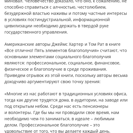
миновал. Человечество доказало, что оно, к сожалению, не
способно справиться с алчностью, честолюбием,
безудержной властью наживы и потому частные интересы
в условиях постиндустриальной, информационной
цивилизации необходимо держать в твердой руке
государственного управления.
Американские авторы Джеймс Хартер и Том Рат в книге
«Все отлично! Пять элементов благополучия» считают, что
основными элементами социального благополучия
являются: профессиональное, социальное, финансовое,
физическое и благополучие в среде проживания.
Приведем отрывок из этой книги, поскольку авторы весьма
доходчиво аргументируют свою точку зрения:
«Многие из нас работают в традиционных условиях офиса,
тогда как другие трудятся дома, в аудитории, на заводе или
под открытым небом. Среди нас есть пенсионеры
и волонтеры. Где бы мы ни проводили свое время, нам
необходимо чем-то заниматься, в идеале – любимым
делом. Профессиональное благополучие – это
удовольствие от того, что вы делаете каждый день.