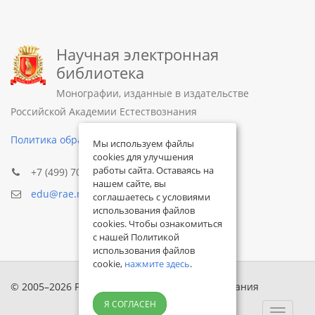
Научная электронная
библиотека
Монографии, изданные в издательстве
Российской Академии Естествознания
Политика обработки персональных данных
Мы используем файлы
cookies для улучшения
работы сайта. Оставаясь на
+7 (499) 705-72-30
нашем сайте, вы
edu@rae.ru
соглашаетесь с условиями
использования файлов
cookies. Чтобы ознакомиться
с нашей Политикой
использования файлов
cookie,
нажмите здесь
.
© 2005–2026 Российская академия естествознания
Я СОГЛАСЕН
Toggle