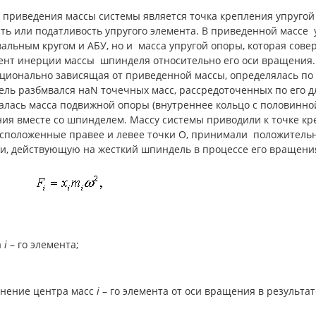
приведения массы системы является точка крепления упругой 
ть или податливость упругого элемента. В приведенной массе 
льным кругом и АБУ, но и масса упругой опоры, которая сове
ент инерции массы шпинделя относительно его оси вращения. 
ционально зависящая от приведенной массы, определялась по
ь разбмвался наN точечных масс, рассредоточенных по его длин
лась масса подвижной опоры (внутреннее кольцо с половинной
ния вместе со шпинделем. Массу системы приводили к точке кр
расположенные правее и левее точки О, принимали положительн
и, действующую на жесткий шпиндель в процессе его вращени
а
i
– го элемента;
онение центра масс
i
– го элемента от оси вращения в результа