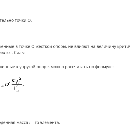
тельно точки О.
нные в точке О жесткой опоры, не влияют на величину критич
аются. Силы
женные к упругой опоре, можно рассчитать по формуле:
еденная масса
i
– го элемента.