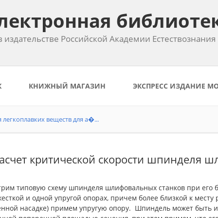
лектронная библиоте
 издательстве Российской Академии Естествознания
К
КНИЖНЫЙ МАГАЗИН
ЭКСПРЕСС ИЗДАНИЕ М
легкоплавких веществ для а�...
Расчет критической скорости шпинделя ш
трим типовую схему шпинделя шлифовальных станков при его 
есткой и одной упругой опорах, причем более близкой к месту
енной насадке) примем упругую опору. Шпиндель может быть из