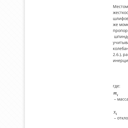
Местом 
жесткос
шлифова
же мом
пропор
шпиндел
учитыва
колеба
2.6.), 
инерци
где:
– масс
– откл