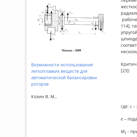
переме
жесткос
радиал
рабоче
114], т
упруго
шпиндел
соответ
несколь
Критич
Возможности использования
[23]:
легкоплавких веществ для
автоматической балансировки
роторов
Козин В. М.,
где:
с
– 
e
– пода
M
- пр
S