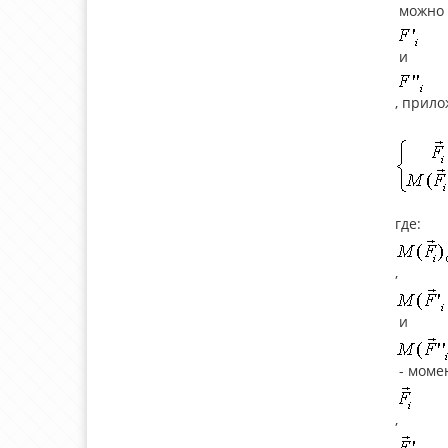
можно 
и
, прило
где:
,
и
- моме
,