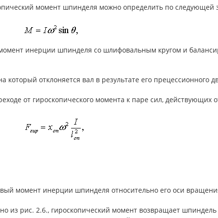
опический момент шпинделя можно определить по следующей з
момент инерции шпинделя со шлифовальным кругом и баланси
 на который отклоняется вал в результате его прецессионного д
еходе от гироскопического момента к паре сил, действующих о
овый момент инерции шпинделя относительно его оси вращени
дно из рис. 2.6., гироскопический момент возвращает шпинде