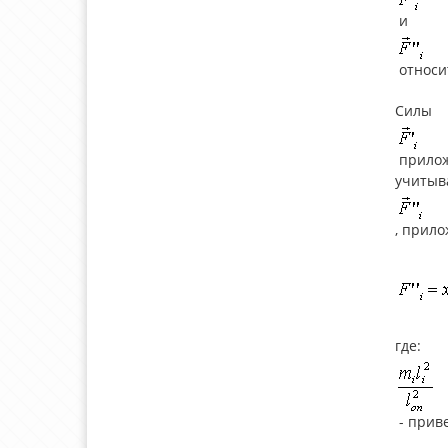
и
относи
Силы
приложе
учитыв
, прило
где:
- прив