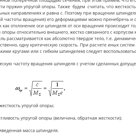
нной поперечной площадью сечения, при этом примем, что его 
ти пружин упругой опоры. Также будем считать, что жесткость
ьных направлениях и равна
c
. Поэтому при вращении шпинделя
й частоты вращения) его деформациями можно пренебречь и счи
ак как отклонение оси шпинделя от оси вращения происходит т
й опоры относительно внешнего, жестко связанного с корпусо
ь рассматривается как абсолютно твердое тело, т.е. динамиче
ственно, одну критическую скорость. При расчете иных систем
кими кругами или с гибким шпинделем) следует воспользоватьс
ескую частоту вращения шпинделя с учетом сделанных допуще
жесткость упругой опоры;
тливость упругой опоры (величина, обратная жесткости);
иведенная масса шпинделя.