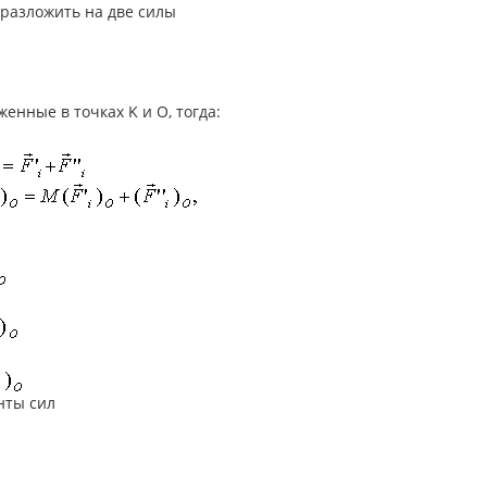
разложить на две силы
женные в точках K и O, тогда:
нты сил