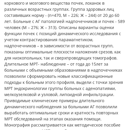
коркового и мозгового вещества почек, лоханок в
различных возрастных группах. Группа здоровых лиц
составивших норму - (n=470, М – 226; Ж – 244) от 20 до 60
лет. Больные с АГ патологией надпочечников и почек - 589
человек (М – 276; Ж – 313). Описаны варианты оценки
функции почек с позиций динамического исследования с
учетом контрастирования парамагнетиком,
надпочечников – в зависимости от возрастных групп,
показаны оптимальные плоскости наложения срезов, как
для низкопольных, так и сверхпроводящих томографов.
Длительное МРТ- наблюдение – от года до 15лет за
больными с объемными образованиями в надпочечниках
позволили сформировать новые классификационные
подходы к больным этого профиля, выдели с точки зрения
МРТ эндокринологии группы больных с аденопатиями,
мелкоузелковой и узловой, липоидной инфильтрации.
Приводимые клинические примеры длительного
динамического наблюдения за больными АГ позволили
выработать оптимальные сроки и кратность повторных
МРТ обследований на этапах оказания помощи.
Монография рассматривается как методическое пособие