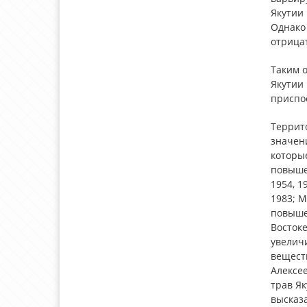
Якутии
Однако
отрица
Таким 
Якутии
приспо
Террит
значени
которы
повышен
1954, 1
1983; М
повыше
Востоке
увеличи
веществ
Алексее
трав Як
высказ