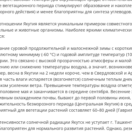
е вегетационного периода стимулируют образование и накоплен
орного действия) и менее благоприятны для синтеза углеводов.
 отношении Якутия является уникальным примером совместного
ельные и животные организмы. Наиболее яркими климатическим
ся:
тание суровой продолжительной и малоснежной зимы с коротки
лютному минимуму (-60 °С) и годовой амплитуде температур (10
рии. Это связано с высокой прозрачностью атмосферы и малой
нию или снижению температуры воздуха, а значит, возникнове
р, весна в Якутии на 2 недели короче, чем в Свердловской и Ар
я часть влаги испаряется (возгоняется) солнечным теплым дне
ком усилении ветра. Превышение температуры воздуха отметку 
 половине мая и заканчивается в середине сентября. Весенние
ивным охлаждением почвы, бывают до первой половины июня, а
ительность безморозного периода (Центральная Якутия) в сред
иятный для вегетации растений составляет 60–80 дней [Гаврило
тенсивности солнечной радиации Якутск не уступает г. Ташкент
благоприятен для нормального развития растений. Однако, рез