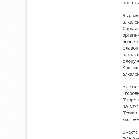
растен
Выраже
алкалои
Соглас
органи
более ю
флавоно
алкало
флору 
Колымы
алкало
Уже пер
Егоровы
[Егоров
3,9 мг/
[Рожко,
экстрем
Вместе
ФАВ (ри