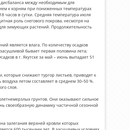
т дисбаланса между необходимым для
ием к корням при пониженных температурах
8 часов в сутки. Средняя температура июля
щитная роль снегового покрова, несмотря на
 для зимующих растений. Продолжительность
ий является влага. По количеству осадков
засушливой бывает первая половина лета;
адков в г. Якутске за май – июнь выпадает 51
, которые снижают тургор листьев, приводят к
воздуха летом составляет в среднем 30–50 %.
го слоя.
голетнемерзлых грунтов. Они оказывают сильное
ень своеобразную динамику частичной сезонной
на залегания верхней кровли которых
сляется 600 тысячами лет. В засушливых условиях