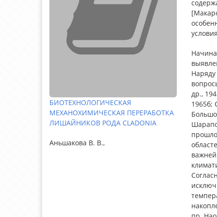
содерж
[Макар
особен
услови
Начиная
выявле
Наряду
вопросы
др., 19
БИОТЕХНОЛОГИЧЕСКАЯ
1965б; 
МЕХАНОХИМИЧЕСКАЯ ПЕРЕРАБОТКА
Большо
ЛИШАЙНИКОВ РОДА CLADONIA
Шарапов
прошло
Аньшакова В. В.,
областе
важней
климат
Соглас
исключ
темпер
накопле
пр. Нао