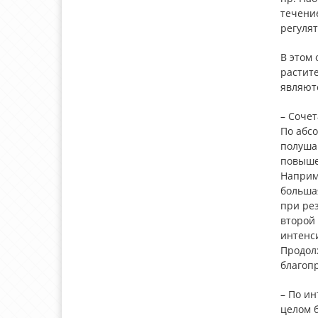
течени
регулят
В этом
растит
являют
– Соче
По абсо
полуша
повыше
Наприме
больша
при рез
второй
интенс
Продолж
благопр
– По ин
целом 