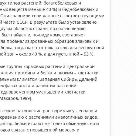
ух типов растений: богатобелковых и
вных веществ меньше 40 %) и беднобелковых и
). Они сравнили свои данные с соответствующими
 части СССР. В результате было установлено,
 других областях страны по соотношению
е был найден и, по-видимому, составляет
исла проанализированных образцов злаковых и
елка, тогда как этот показатель для лесолуговой
й зон – около 40 %, а для пустынной – 53 %.
ные группы кормовых растений Центральной
жания протеина и белка и низким – клетчатки,
тальным климатом (Западная Сибирь, Дальний
ех фазах роста и развития растений.
и одновременном уменьшении клетчатки
Макаров, 1989].
высокое накопление растворимых углеводов и
 сравнению с растениями аналогичных видов,
 автор, белки играют не только обменную, но и
одов связан с повышенной морозо- и