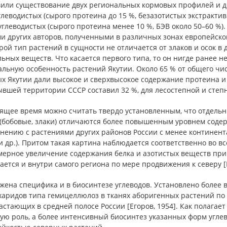
вили существование двух региональных кормовых профилей и дв
леводистых (сырого протеина до 15 %, безазотистых экстракти
глеводистых (сырого протеина менее 10 %, БЭВ около 50–60 %
 других авторов, полученными в различных зонах европейской
рой тип растений в сущности не отличается от злаков и осок в
ьных веществ. Что касается первого типа, то он нигде ранее н
альную особенность растений Якутии. Около 65 % от общего ч
х Якутии дали высокое и сверхвысокое содержание протеина и б
вшей территории СССР составил 32 %, для лесостепной и степно
оящее время можно считать твердо установленным, что отдель
(бобовые, злаки) отличаются более повышенным уровнем содер
внению с растениями других районов России с менее континен
и др.). Притом такая картина наблюдается соответственно во вс
мерное увеличение содержания белка и азотистых веществ пр
ется и внутри самого региона по мере продвижения к северу [
жена специфика и в биосинтезе углеводов. Установлено более 
харидов типа гемицеллюлоз в тканях аборигенных растений по
стающих в средней полосе России [Егоров, 1954]. Как полагает
ую роль, а более интенсивный биосинтез указанных форм углев