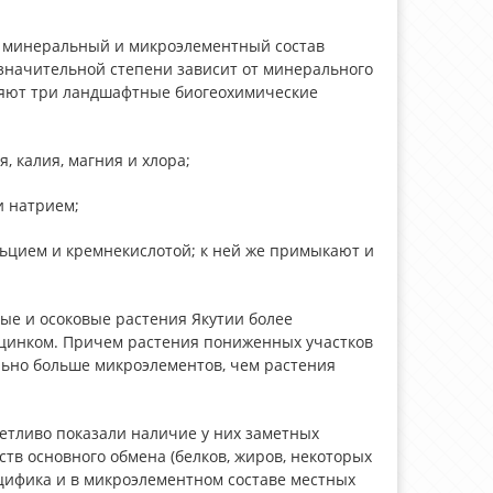
а минеральный и микроэлементный состав
значительной степени зависит от минерального
ляют три ландшафтные биогеохимические
 калия, магния и хлора;
и натрием;
альцием и кремнекислотой; к ней же примыкают и
ые и осоковые растения Якутии более
 цинком. Причем растения пониженных участков
льно больше микроэлементов, чем растения
четливо показали наличие у них заметных
тв основного обмена (белков, жиров, некоторых
ецифика и в микроэлементном составе местных