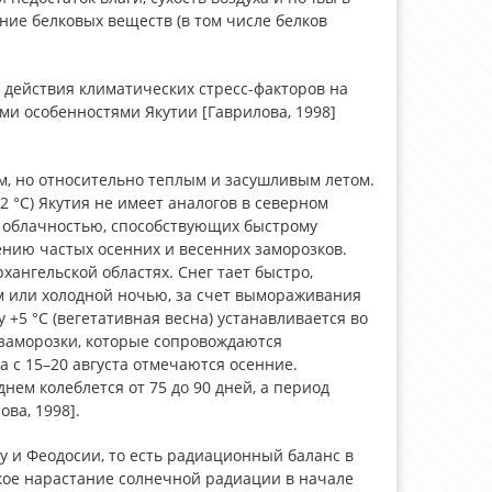
ие белковых веществ (в том числе белков
 действия климатических стресс-факторов на
и особенностями Якутии [Гаврилова, 1998]
м, но относительно теплым и засушливым летом.
2 °С) Якутия не имеет аналогов в северном
 облачностью, способствующих быстрому
нию частых осенних и весенних заморозков.
хангельской областях. Снег тает быстро,
м или холодной ночью, за счет вымораживания
+5 °С (вегетативная весна) устанавливается во
 заморозки, которые сопровождаются
 с 15–20 августа отмечаются осенние.
нем колеблется от 75 до 90 дней, а период
ва, 1998].
у и Феодосии, то есть радиационный баланс в
кое нарастание солнечной радиации в начале