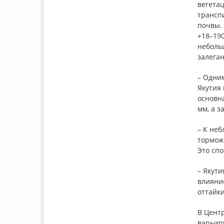
вегетац
трансп
почвы.
+18–190
неболь
залеган
– Одни
Якутия
основна
мм, а з
– К неб
торможе
Это спо
– Якут
влияни
оттайки
В Цент
варьиру