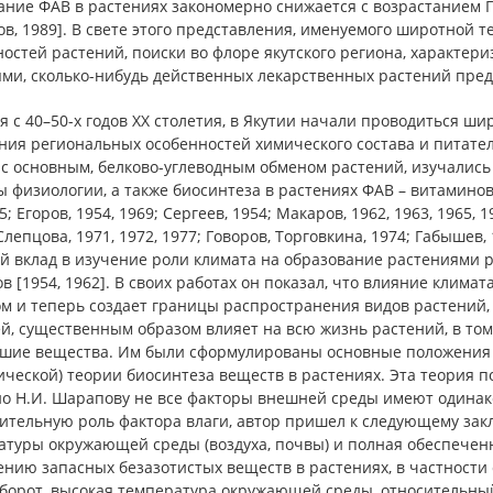
ание ФАВ в растениях закономерно снижается с возрастанием 
ов, 1989]. В свете этого представления, именуемого широтной
ностей растений, поиски во флоре якутского региона, характ
ями, сколько-нибудь действенных лекарственных растений пре
 с 40–50-х годов XX столетия, в Якутии начали проводиться ш
ния региональных особенностей химического состава и питате
 с основным, белково-углеводным обменом растений, изучалис
 физиологии, а также биосинтеза в растениях ФАВ – витаминов,
45; Егоров, 1954, 1969; Сергеев, 1954; Макаров, 1962, 1963, 1965, 1
Слепцова, 1971, 1972, 1977; Говоров, Торговкина, 1974; Габышев, 
й вклад в изучение роли климата на образование растениями 
 [1954, 1962]. В своих работах он показал, что влияние клима
м и теперь создает границы распространения видов растений, 
й, существенным образом влияет на всю жизнь растений, в том
шие вещества. Им были сформулированы основные положения 
ической) теории биосинтеза веществ в растениях. Эта теория 
но Н.И. Шарапову не все факторы внешней среды имеют одинак
ительную роль фактора влаги, автор пришел к следующему за
атуры окружающей среды (воздуха, почвы) и полная обеспеченн
нию запасных безазотистых веществ в растениях, в частности с
борот, высокая температура окружающей среды, относительный 