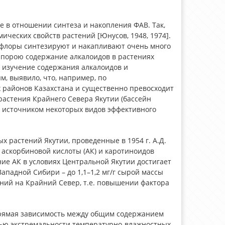
 в отношении синтеза и накопления ФАВ. Так,
ческих свойств растений [Юнусов, 1948, 1974].
 флоры синтезируют и накапливают очень много
порою содержание алкалоидов в растениях
е изучение содержания алкалоидов и
м, выявило, что, например, по
 районов Казахстана и существенно превосходит
астения Крайнего Севера Якутии (бассейн
ь источником некоторых видов эффективного
 растений Якутии, проведенные в 1954 г. А.Д.
 аскорбиновой кислоты (АК) и каротиноидов
ние АК в условиях Центральной Якутии достигает
в Западной Сибири – до 1,1–1,2 мг/г сырой массы
ений на Крайний Север, т.е. повышении фактора
прямая зависимость между общим содержанием
пенью экстремальности температурно-влажностных