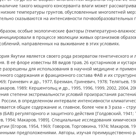
 наличие такого мощного консерванта влаги может рассматрив
 низкие температуры грунтов, обусловленные многолетней мерз
тельно сказываются на интенсивности почвообразовательных п
образом, особые экологические факторы (температурно-влажно
 инициировали в процессе эволюции живых организмов образов
соблений, направленных на выживание в этих условиях.
ория Якутии является своего рода резерватом генетического 
я. В её флоре известны 88 видов трав, 26 кустарников и кустар
е разрешены для использования в научной медицине и примен
ного содержания и фракционного состава ФАВ и их структурного
969; Гриневич и др., 1977, Брехман, Гриневич, 1978; Телятьев, 19
акаров, 1989; Кершенгольц и др., 1995, 1996, 1999, 2002, 2004, 2
ния степени экстремальности условий произрастания растений
 России, в определенном интервале интенсивности климатических
вается общее содержание и, главное, более чем в 3 раза – ст
 (БАВ) регуляторного и защитного действия [Голдовский, 1941; Т
в, 1994; Макаров, 1989]. Специальные исследования химическо
утии [Егоров, 1954, 1969; Говоров, Торговкина, 1974; Макаров, 1
анными предположениями. Авторы, изучая преимущественно рас