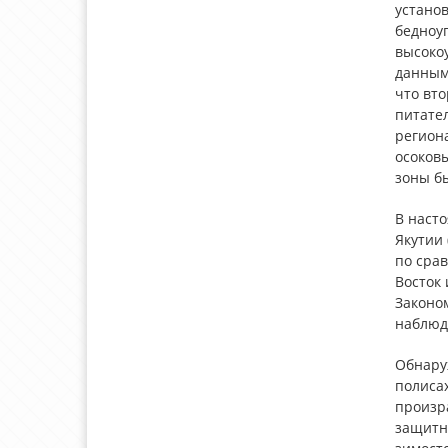
устано
бедноуг
высокоу
данными
что вто
питател
регион
осоковы
зоны бы
В наст
Якутии 
по сра
Восток 
Законо
наблюда
Обнару
полиса
произра
защитн