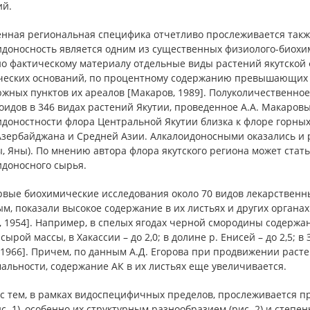
ий.
нная региональная специфика отчетливо прослеживается также
доносность является одним из существенных физиолого-биохими
но фактическому материалу отдельные виды растений якутской
ческих оснований, по процентному содержанию превышающих 
жных пунктов их ареалов [Макаров, 1989]. Полуколичественно
идов в 346 видах растений Якутии, проведенное А.А. Макаровы
идоностности флора Центральной Якутии близка к флоре горных
Азербайджана и Средней Азии. Алкалоидоносными оказались и р
, Яны). По мнению автора флора якутского региона может стат
идоносного сырья.
вые биохимические исследования около 70 видов лекарственных
м, показали высокое содержание в их листьях и других органах
, 1954]. Например, в спелых ягодах черной смородины содержа
г сырой массы, в Хакассии – до 2,0; в долине р. Енисей – до 2,5; 
 1966]. Причем, по данным А.Д. Егорова при продвижении раст
альности, содержание АК в их листьях еще увеличивается.
 с тем, в рамках видоспецифичных пределов, прослеживается 
с. 1), особенно их структурным разнообразием (рис. 2) и сте