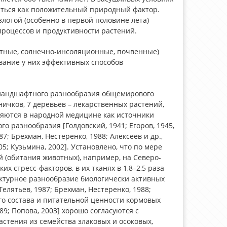
аться как положительный природный фактор.
лотой (особенно в первой половине лета)
роцессов и продуктивности растений.
стные, солнечно-инсоляционные, почвенные)
ание у них эффективных способов
и ландшафтного разнообразия общемирового
ничков, 7 деревьев – лекарственных растений,
яются в народной медицине как источники
 разнообразия [Голдовский, 1941; Егоров, 1945,
87; Брехман, Нестеренко, 1988; Алексеев и др.,
005; Кузьмина, 2002]. Установлено, что по мере
 (обитания животных), например, на Северо-
 стресс-факторов, в их тканях в 1,8–2,5 раза
руктурное разнообразие биологически активных
елятьев, 1987; Брехман, Нестеренко, 1988;
го состава и питательной ценности кормовых
989; Попова, 2003] хорошо согласуются с
тения из семейства злаковых и осоковых,