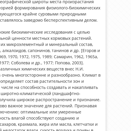
Географической широты места произрастания
 теорией формирования физиолого-биохимических
еризующегося крайне суровыми природными
дставлялось заведомо бесперспективным делом.
ирокие биохимические исследования с целью
льной ценности местных кормовых растений.
ь их микроэлементный и минеральный состав,
 алкалоидов, сапонинов, танинов и др. [Егоров и
969, 1970, 1972, 1975, 1989; Самарин, 1962, 1965а,
1977; Соболева и др., 1977; Попова, 2003].
различных химических веществ внес Н.И.
та очень многосторонне и разнообразно. Климат в
определяет состав растительности зон и
 числе на способность создавать и накапливать
широтно-климатической (ландшафтно-
получила широкое распространение и признание.
ово важное значение для растений. Признавая
ключению: оптимальные или умеренные
ость влагой способствуют созданию и
ахаров, крахмала, жира или масла, клетчатки и
недостаток влаги, сухость воздуха и почвы в