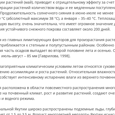
ии растений (май), приводит к отрицательному эффекту за сче
ирации растений количеством воды и ее медленным поступлен
 Продолжительность солнечного сияния в июне-июле не менее 1
 °С (абсолютный максимум 38 °С), а января – 35–40 °С. Теплоза
шую высоту, очень значительна, что имеет огромное значение
ия устойчивого снежного покрова составляет около 200 дней.
м из главных лимитирующих факторов для произрастания растен
 приближается к степным и полупустынным районам. Особенно 
я часть осадков выпадает во второй половине лета и осенью. Ос
а июль-август – 85 мм [Гаврилова, 1998].
лагоприятным климатическим условиям летом относятся суховеи
нию ассимиляции и роста растений. Относительная влажность 
собствует интенсивному испарению влаги из верхнего почвенно
ия расположена в области повсеместного распространения мно
е на почвенный климат, рост и развитие растений, создают оч
 и водного режима.
ральной Якутии широко распространены подземные льды, глуби
ет от 1,5 до 3,5 м. Возраст многолетней мерзлоты Якутии исчи