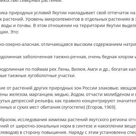
ойкостью северных растений.
ика природных условий Якутии накладывает свой отпечаток н
х растений. Уровень микроэлементов в отдельных растениях в 
а воды и почвы. В этом отношении на территории Якутии выде
ции. Это:
но-озерно-аласная, отличающаяся высоким содержанием натрия,
одолинная заболоченная таежно-речная, очень бедная хлором 
нодолинная по поймам рек Лены, Вилюя, Амги и др., богатая к
ные таежные лугоболотные участки.
ие от растений других природных зон России злаковые, хвощов
ены железом, марганцем, медью, йодом, отчасти молибденом и
нутых депрессий рельефа, как правило концентрируют значите
ных и сухих мест обитания (лугостепи) [Егоров, 1969].
бразом, исследования химизма растений якутского региона от
ний от широтно-зональных норм в синтезе и накоплении вещес
леводов) в сторону повышения. Наряду с этим установлена сп