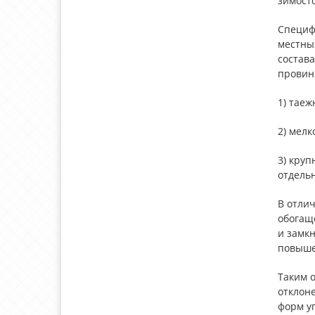
зимост
Специф
местны
состав
провин
1) таеж
2) мелк
3) круп
отдель
В отлич
обогащ
и замк
повышен
Таким о
отклоне
форм уг