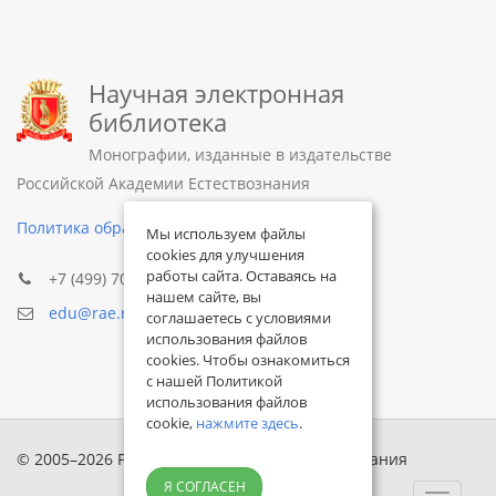
Научная электронная
библиотека
Монографии, изданные в издательстве
Российской Академии Естествознания
Политика обработки персональных данных
Мы используем файлы
cookies для улучшения
работы сайта. Оставаясь на
+7 (499) 705-72-30
нашем сайте, вы
edu@rae.ru
соглашаетесь с условиями
использования файлов
cookies. Чтобы ознакомиться
с нашей Политикой
использования файлов
cookie,
нажмите здесь
.
© 2005–2026 Российская академия естествознания
Я СОГЛАСЕН