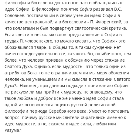
философы и богословы достаточно часто обращались к
идее Софии. В философии понятие
Софии
развивал В.С.
Соловьёв, поставивший в своём учении идею Софии в
качестве центральной; а в богословии - П. Флоренский, за
что коллегами и был подвергнут святоотеческой критике.
Если свести в несколько слов представление о Софии в
трудах П. Флоренского, то можно сказать, что София - это
обожившаяся тварь. В общем-то, в таком суждении нет
ничего предосудительного и, казалось бы, ошибочного, тем
более, что человек призван к обожению через стяжание
Святого Духа. Однако, если мудрость - это только один из
атрибутов Бога, то не ограничиваем ли мы меру обожения
человека, не уменьшаем ли мы смысла в стяжании Святого
Духа?.. Наконец, при данном подходе к пониманию Софии
не рискуем ли мы прийти к мудрецу, не знающему, что
такое любовь и добро? Всё же именно идея Софии стала
одной из основополагающих в русской религиозной
философии периода Серебряного века. Уместно поставить
вопрос: почему русские мыслители обратились именно к
идее мудрости, а не, скажем, к идее силы, любви или
Разума?