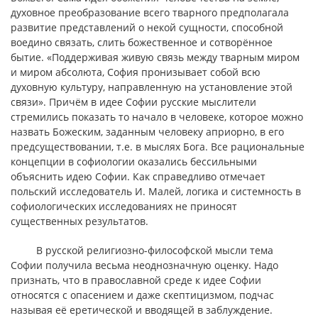
духовное преобразование всего тварного предполагала
развитие представлений о некой сущности, способной
воедино связать, слить божественное и сотворённое
бытие. «Поддерживая живую связь между тварным миром
и миром абсолюта, София пронизывает собой всю
духовную культуру, направленную на установление этой
связи». Причём в идее Софии русские мыслители
стремились показать то начало в человеке, которое можно
назвать Божеским, заданным человеку априорно, в его
предсуществовании, т.е. в мыслях Бога. Все рациональные
концепции в софиологии оказались бессильными
объяснить идею Софии. Как справедливо отмечает
польский исследователь И. Малей, логика и системность в
софиологических исследованиях не приносят
существенных результатов.
В русской религиозно-философской мысли тема
Софии получила весьма неоднозначную оценку. Надо
признать, что в православной среде к идее Софии
относятся с опасением и даже скептицизмом, подчас
называя её еретической и вводящей в заблуждение.