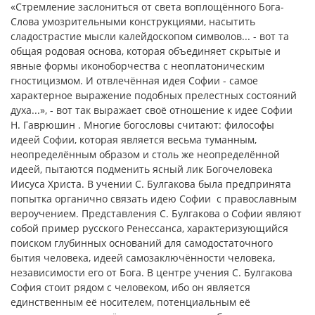
«Стремление заслониться от света воплощённого Бога-
Слова умозрительными конструкциями, насытить
сладострастие мысли калейдоскопом символов... - вот та
общая родовая основа, которая объединяет скрытые и
явные формы иконоборчества с неоплатоническим
гностицизмом. И отвлечённая идея Софии - самое
характерное выражение подобных прелестных состояний
духа...», - вот так выражает своё отношение к идее Софии
Н. Гаврюшин . Многие богословы считают: философы
идеей Софии, которая является весьма туманным,
неопределённым образом и столь же неопределённой
идеей, пытаются подменить ясный лик Богочеловека
Иисуса Христа. В учении С. Булгакова была предпринята
попытка органично связать идею Софии с православным
вероучением. Представления С. Булгакова о Софии являют
собой пример русского Ренессанса, характеризующийся
поиском глубинных оснований для самодостаточного
бытия человека, идеей самозаключённости человека,
независимости его от Бога. В центре учения С. Булгакова
София стоит рядом с человеком, ибо он является
единственным её носителем, потенциальным её