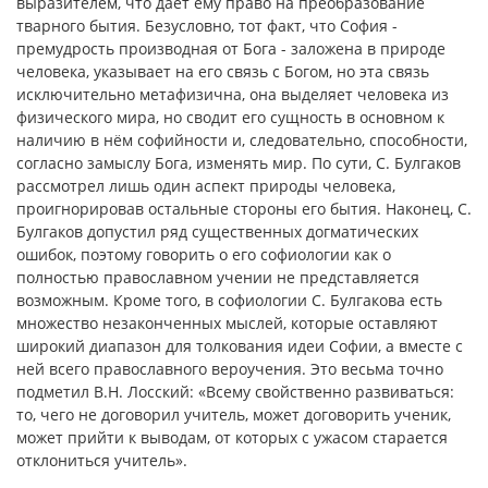
выразителем, что даёт ему право на преобразование
тварного бытия. Безусловно, тот факт, что София -
премудрость производная от Бога - заложена в природе
человека, указывает на его связь с Богом, но эта связь
исключительно метафизична, она выделяет человека из
физического мира, но сводит его сущность в основном к
наличию в нём софийности и, следовательно, способности,
согласно замыслу Бога, изменять мир. По сути, С. Булгаков
рассмотрел лишь один аспект природы человека,
проигнорировав остальные стороны его бытия. Наконец, С.
Булгаков допустил ряд существенных догматических
ошибок, поэтому говорить о его софиологии как о
полностью православном учении не представляется
возможным. Кроме того, в софиологии С. Булгакова есть
множество незаконченных мыслей, которые оставляют
широкий диапазон для толкования идеи Софии, а вместе с
ней всего православного вероучения. Это весьма точно
подметил В.Н. Лосский: «Всему свойственно развиваться:
то, чего не договорил учитель, может договорить ученик,
может прийти к выводам, от которых с ужасом старается
отклониться учитель».