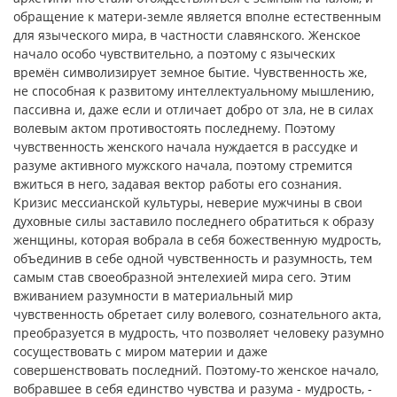
обращение к матери-земле является вполне естественным
для языческого мира, в частности славянского. Женское
начало особо чувствительно, а поэтому с языческих
времён символизирует земное бытие. Чувственность же,
не способная к развитому интеллектуальному мышлению,
пассивна и, даже если и отличает добро от зла, не в силах
волевым актом противостоять последнему. Поэтому
чувственность женского начала нуждается в рассудке и
разуме активного мужского начала, поэтому стремится
вжиться в него, задавая вектор работы его сознания.
Кризис мессианской культуры, неверие мужчины в свои
духовные силы заставило последнего обратиться к образу
женщины, которая вобрала в себя божественную мудрость,
объединив в себе одной чувственность и разумность, тем
самым став своеобразной энтелехией мира сего. Этим
вживанием разумности в материальный мир
чувственность обретает силу волевого, сознательного акта,
преобразуется в мудрость, что позволяет человеку разумно
сосуществовать с миром материи и даже
совершенствовать последний. Поэтому-то женское начало,
вобравшее в себя единство чувства и разума - мудрость, -