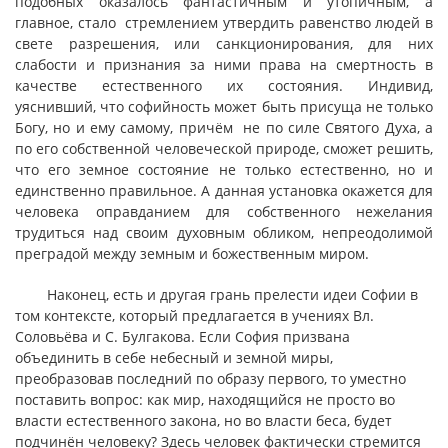
подобных оказалось фантастичным и утопичным, а
главное, стало стремлением утвердить равенство людей в
свете разрешения, или санкционирования, для них
слабости и признания за ними права на смертность в
качестве естественного их состояния. Индивид,
уяснивший, что софийность может быть присуща не только
Богу, но и ему самому, причём не по силе Святого Духа, а
по его собственной человеческой природе, сможет решить,
что его земное состояние не только естественно, но и
единственно правильное. А данная установка окажется для
человека оправданием для собственного нежелания
трудиться над своим духовным обликом, непреодолимой
преградой между земным и божественным миром.
Наконец, есть и другая грань прелести идеи Софии в
том контексте, который предлагается в учениях Вл.
Соловьёва и С. Булгакова. Если София призвана
объединить в себе небесный и земной миры,
преобразовав последний по образу первого, то уместно
поставить вопрос: как мир, находящийся не просто во
власти естественного закона, но во власти беса, будет
подчинён человеку? Здесь человек фактически стремится