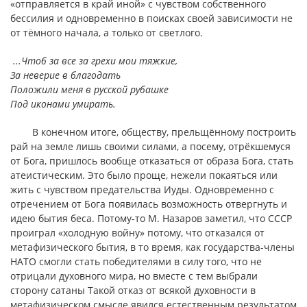
«отправляется в край иной» с чувством собственного
бессилия и одновременно в поисках своей зависимости не
от тёмного начала, а только от светлого.
...Чтоб за все за грехи мои тяжкие,
За неверие в благодать
Положили меня в русской рубашке
Под иконами умирать.
В конечном итоге, обществу, прельщённому построить
рай на земле лишь своими силами, а посему, отрёкшемуся
от Бога, пришлось вообще отказаться от образа Бога, стать
атеистическим. Это было проще, нежели покаяться или
жить с чувством предательства Иуды. Одновременно с
отречением от Бога появилась возможность отвергнуть и
идею бытия беса. Потому-то М. Назаров заметил, что СССР
проиграл «холодную войну» потому, что отказался от
метафизического бытия, в то время, как государства-члены
НАТО смогли стать победителями в силу того, что не
отрицали духовного мира, но вместе с тем выбрали
сторону сатаны Такой отказ от всякой духовности в
метафизическом смысле явился естественным результатом