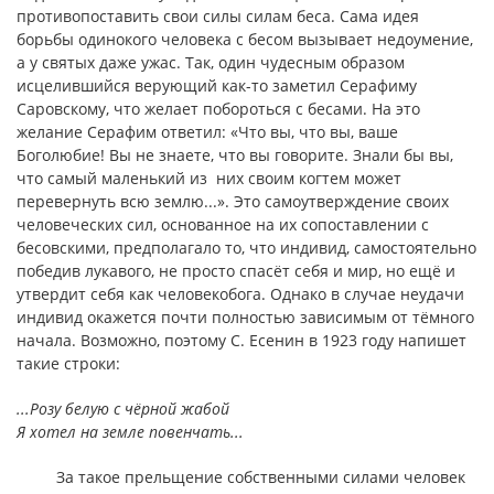
противопоставить свои силы силам беса. Сама идея
борьбы одинокого человека с бесом вызывает недоумение,
а у святых даже ужас. Так, один чудесным образом
исцелившийся верующий как-то заметил Серафиму
Саровскому, что желает побороться с бесами. На это
желание Серафим ответил: «Что вы, что вы, ваше
Боголюбие! Вы не знаете, что вы говорите. Знали бы вы,
что самый маленький из них своим когтем может
перевернуть всю землю...». Это самоутверждение своих
человеческих сил, основанное на их сопоставлении с
бесовскими, предполагало то, что индивид, самостоятельно
победив лукавого, не просто спасёт себя и мир, но ещё и
утвердит себя как человекобога. Однако в случае неудачи
индивид окажется почти полностью зависимым от тёмного
начала. Возможно, поэтому С. Есенин в 1923 году напишет
такие строки:
...Розу белую с чёрной жабой
Я хотел на земле повенчать...
За такое прельщение собственными силами человек