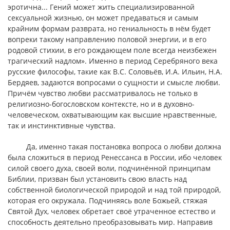
эротична... Гений может жить специализированной
сексуальной жизнью, он может предаваться и самым
крайним формам разврата, но гениальность в нём будет
вопреки такому направлению половой энергии, и в его
родовой стихии, в его рождающем поле всегда неизбежен
трагический надлом». Именно в период Серебряного века
русские философы, такие как В.С. Соловьёв, И.А. Ильин, Н.А.
Бердяев, задаются вопросами о сущности и смысле любви.
Причём чувство любви рассматривалось не только в
религиозно-богословском контексте, но и в духовно-
человеческом, охватывающим как высшие нравственные,
так и инстинктивные чувства.
Да, именно такая постановка вопроса о любви должна
была сложиться в период Ренессанса в России, ибо человек
силой своего духа, своей воли, подчинённой принципам
Библии, призван был установить свою власть над
собственной биологической природой и над той природой,
которая его окружала. Подчиняясь воле Божьей, стяжая
Святой Дух, человек обретает своё утраченное естество и
способность деятельно преобразовывать мир. Направив