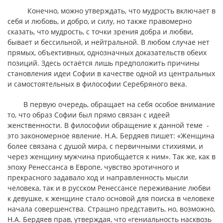
Конечно, можно утверждать, что мудрость включает в
себя и любовь, и добро, и силу, но также правомерно
сказать, что мудрость, с точки зрения добра и любви,
бывает и бессильной, и нейтральной. В любом случае нет
прямых, объективных, однозначных доказательств обеих
позиций. Здесь остаётся лишь предположить причины
становления идеи Софии в качестве одной из центральных
и самостоятельных в философии Серебряного века.
В первую очередь, обращает на себя особое внимание
то, что образ Софии был прямо связан с идеей
женственности. В философии обращение к данной теме -
это закономерное явление. Н.А. Бердяев пишет: «Женщина
более связана с душой мира, с первичными стихиями, и
через женщину мужчина приобщается к ним». Так же, как в
эпоху Ренессанса в Европе, чувство эротичного и
прекрасного задавало ход и направленность мысли
человека, так и в русском Ренессансе переживание любви
к девушке, к женщине стало основой для поиска в человеке
начала совершенства. Страшно представить, но, возможно,
Н.А. Бердяев прав, утверждая, что «гениальность насквозь