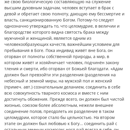
же свою биологическую составляющую на служение
высшим духовным задачам, человек вступает в брак с
девой и обретает свою полноту, дающую ему бессмертие и
власть, санкционированную Богом. Потому-то следует
однозначно утверждать то, что целомудрие, в величии и
благородстве которого видна святость брака между
мужчиной и женщиной, является одним из
человекообразующих качеств, важнейшим условием для
пребывания в Боге. Пока индивид живёт вне Бога, он
оторван от полноты собственной природы, а мир, в
котором живёт и хозяйничает человек, подчинён закону
тления и смерти, ибо оторван от Божьей благодати. «Адам
должен был превзойти эти разделения (разделения на
небесный и земной миры, на мужской пол и женский
(примеч. авт.) сознательным деланием, соединить в себе
всю совокупность тварного космоса и вместе с ним
достигнуть обожения. Прежде всего, он должен был чистой
жизнью, союзом более абсолютным, нежели внешнее
соединение полов, преодолеть их разделение в таком
целомудрии, которое стало бы цельностью. На втором
этапе он должен был любовью к Богу... соединить рай с
остальным земным космосом: нося рай всегда в себе, он