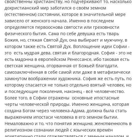
свойственны христианству, но подчёркивают то, насколько
дохристианский мир заботился о своём земном
(естественном) состоянии, которое в значительной мере
зависело от женского начала. Именно в последнем
определяется первооснова святости или греховности
физического бытия. Сама по себе девушка есть тварь
Божия, но, стяжая Святой Дух, она выбирает и мужчину, в
котором также есть Святой Дух. Воплощение идеи Софии -
это есть мудрая дева, святая и благородная. София - это не
есть мадонна в европейском Ренессансе, ибо таковая есть
светская женщина, оторванная от Божьей благодати,
самозаключённая в себе самой или даже в метафизически
замкнутом воображении художника. София же есть путь, по
которому спасается не только отдельно взятый человек, но
и последующие поколения, наконец - всё человечество.
Более того, в Софии отражены основные ипостасные
черты человеческой природы. Именно женщина, которая
создана Богом через человека-Адама, должна была стать
выражением ипостаси человека в его земном бытии.
Немаловажно и то, что понятия
женщина
,
женственность
в
религиозном сознании людей с языческих времён
архетипично стали отождествляться с земным началом, и