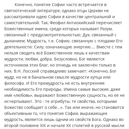
Конечно, понятие Софии часто встречается в
святоотеческой литературе, однако отцы Церкви не
рассматривали идею Софии в качестве центральной и
самостоятельной. Так, Феофил Антиохийский перечисляет
Божественные имена, среди которых называет Разум,
связанный с предусмотрительностью; Дух, связанный с
дыханием; Мудрость, т.е. Софию, связанную с плодами Его
деятельности; Силу, означающую энергию.... Вместе с тем
нельзя сводить всё Божественное лишь к качествам
мудрости, любви, добра. Безусловно, Бог является
источником этих благ, но отнюдь не заключён только в
них. В.Н. Лосский справедливо замечает: «Конечно, Бог
мудр, но не в банальном смысле мудрости купца или
философа. И Его премудрость не есть внутренняя
необходимость Его природы. Имена самые высокие, даже
имя «любовь», выражают Божественную сущность, но её не
исчерпывают. Это - те атрибуты, те свойства, которыми
Божество сообщает о себе...». Так или иначе, но становится
объективным то, что понятие Софии, выражающее
мудрость, является лишь одним из свойств Бога. Однако во
второй половине XIX и начале ХХ столетий в русской мысли