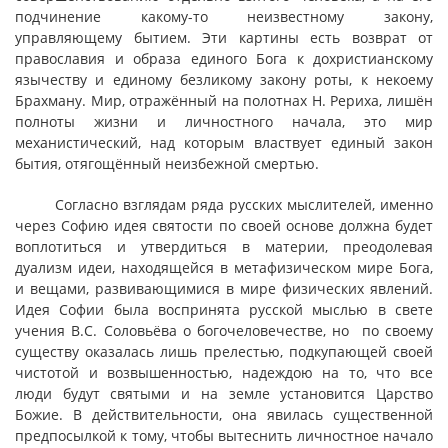
подчинение какому-то неизвестному закону,
управляющему бытием. Эти картины есть возврат от
православия и образа единого Бога к дохристианскому
язычеству и единому безликому закону роты, к некоему
Брахману. Мир, отражённый на полотнах Н. Рериха, лишён
полноты жизни и личностного начала, это мир
механистический, над которым властвует единый закон
бытия, отягощённый неизбежной смертью.
Согласно взглядам ряда русских мыслителей, именно
через Софию идея святости по своей основе должна будет
воплотиться и утвердиться в материи, преодолевая
дуализм идеи, находящейся в метафизическом мире Бога,
и вещами, развивающимися в мире физических явлений.
Идея Софии была воспринята русской мыслью в свете
учения В.С. Соловьёва о богочеловечестве, но по своему
существу оказалась лишь прелестью, подкупающей своей
чистотой и возвышенностью, надеждою на то, что все
люди будут святыми и на земле установится Царство
Божие. В действительности, она явилась существенной
предпосылкой к тому, чтобы вытеснить личностное начало