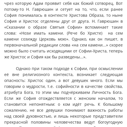
чрез которую Адам проявит себя как божий сотворец. Вот
потому-то Н. Гаврюшин и сетует на то, что, если ранее
София понималась в контексте Христова Образа, то ныне
София и Христос отделены друг от друга. Н. Гаврюшин в
«Сказании о образе Святыя Софии» вспоминает такие
слова: «Нози имать камени. (Рече бо Христе) на сем
камени созижду Церковь мою». Однако, как он пишет, в
первоначальной редакции слова «на сем камени...» скорее
можно было считать исходящими от Софии-Христа, теперь
же Христос и София как бы разведены...».
Однако при таком подходе к Софии, при осмыслении
её вне религиозного контекста, возникает следующая
опасность: Христос один, а вот девушек много. Если мы
говорим о мудрости, т.е. софийности в качестве свойства,
атрибута Бога, то этим мы подчёркиваем Личность Бога.
Если же София отождествляется с женским началом, то
становится непонятным: о ком идёт речь. К большому
сожалению, не все девушки понимают важность работы
над своей духовностью, и лишь некоторые представители
прекрасной половины человечества ведут богоугодную