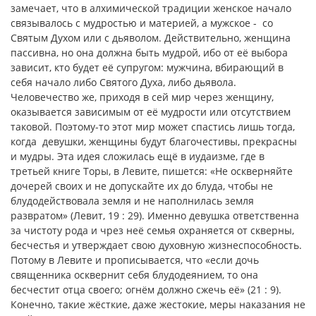
замечает, что в алхимической традиции женское начало
связывалось с мудростью и материей, а мужское - со
Святым Духом или с дьяволом. Действительно, женщина
пассивна, но она должна быть мудрой, ибо от её выбора
зависит, кто будет её супругом: мужчина, вбирающий в
себя начало либо Святого Духа, либо дьявола.
Человечество же, приходя в сей мир через женщину,
оказывается зависимым от её мудрости или отсутствием
таковой. Поэтому-то этот мир может спастись лишь тогда,
когда девушки, женщины будут благочестивы, прекрасны
и мудры. Эта идея сложилась ещё в иудаизме, где в
третьей книге Торы, в Левите, пишется: «Не оскверняйте
дочерей своих и не допускайте их до блуда, чтобы не
блудодействовала земля и не наполнилась земля
развратом» (Левит, 19 : 29). Именно девушка ответственна
за чистоту рода и чрез неё семья охраняется от скверны,
бесчестья и утверждает свою духовную жизнеспособность.
Потому в Левите и прописывается, что «если дочь
священника осквернит себя блудодеянием, то она
бесчестит отца своего; огнём должно сжечь её» (21 : 9).
Конечно, такие жёсткие, даже жестокие, меры наказания не