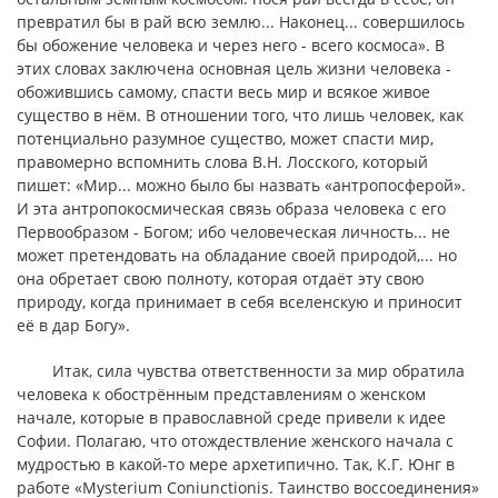
превратил бы в рай всю землю... Наконец... совершилось
бы обожение человека и через него - всего космоса». В
этих словах заключена основная цель жизни человека -
обожившись самому, спасти весь мир и всякое живое
существо в нём. В отношении того, что лишь человек, как
потенциально разумное существо, может спасти мир,
правомерно вспомнить слова В.Н. Лосского, который
пишет: «Мир... можно было бы назвать «антропосферой».
И эта антропокосмическая связь образа человека с его
Первообразом - Богом; ибо человеческая личность... не
может претендовать на обладание своей природой,... но
она обретает свою полноту, которая отдаёт эту свою
природу, когда принимает в себя вселенскую и приносит
её в дар Богу».
Итак, сила чувства ответственности за мир обратила
человека к обострённым представлениям о женском
начале, которые в православной среде привели к идее
Софии. Полагаю, что отождествление женского начала с
мудростью в какой-то мере архетипично. Так, К.Г. Юнг в
работе «Mysterium Coniunctionis. Таинство воссоединения»