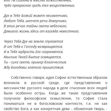
Ибо Ты создана в мыслях божественных,
Чудо прекрасное средь тел вещественных.
Дух в Тебе Божий живёт неизменчиво,
Любит Тебя, шепчет речи доверчиво,
В этих речах тайны света небесного,
Давшего жизнь здесь от взгляда невестного.
Через Тебя Дух на землю спускается
И от Тебя к Господу возвращается,
И в Тебе мудрость Его сохраняется,
Мыслью Твоей бытие освящается.
Ты - сила света, пример благочестия;
Жду Богодевы златого пришествия.
Собственно говоря, идея Софии естественным образом
возникла в русской среде, где представления о
мессианстве русского народа в деле спасения всех людей
были особенно остры. Когда же такие представления
получили философское осмысление, то София стала
пониматься не в богословском контексте, т.е. не как
свойство Бога, а как конкретная дева - обоженная тварь, -