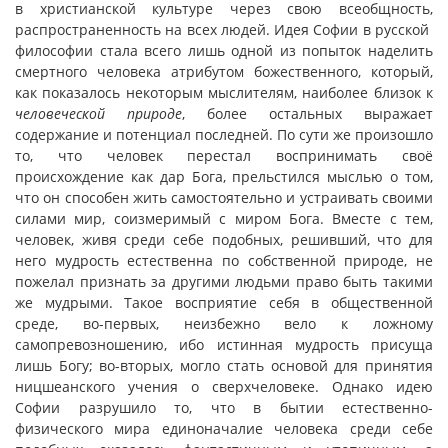
в христианской культуре через свою всеобщность,
распространенность на всех людей. Идея Софии в русской
философии стала всего лишь одной из попыток наделить
смертного человека атрибутом божественного, который,
как показалось некоторым мыслителям, наиболее близок к
человеческой природе
, более остальных выражает
содержание и потенциал последней. По сути же произошло
то, что человек перестал воспринимать своё
происхождение как дар Бога, прельстился мыслью о том,
что он способен жить самостоятельно и устраивать своими
силами мир, соизмеримый с миром Бога. Вместе с тем,
человек, живя среди себе подобных, решивший, что для
него мудрость естественна по собственной природе, не
пожелал признать за другими людьми право быть такими
же мудрыми. Такое восприятие себя в общественной
среде, во-первых, неизбежно вело к ложному
самопревозношению, ибо истинная мудрость присуща
лишь Богу; во-вторых, могло стать основой для принятия
ницшеанского учения о сверхчеловеке. Однако идею
Софии разрушило то, что в бытии естественно-
физического мира единоначалие человека среди себе