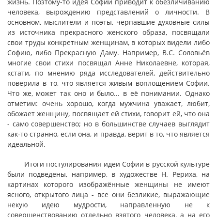
жизнь. Поэтому-то идея Софии приводит к обезличиванию
человека, вырождению представлений о личности. В
основном, мыслители и поэты, черпавшие духовные силы
из источника прекрасного женского образа, посвящали
свои труды конкретным женщинам, в которых видели либо
Софию, либо Прекрасную Даму. Например, В.С. Соловьёв
многие свои стихи посвящал Анне Николаевне, которая,
кстати, по мнению ряда исследователей, действительно
поверила в то, что является живым воплощением Софии.
Что же, может так оно и было... в её понимании. Однако
отметим: очень хорошо, когда мужчина уважает, любит,
обожает женщину, посвящает ей стихи, говорит ей, что она
- само совершенство; но в большинстве случаев выглядит
как-то странно, если она, и правда, верит в то, что является
идеальной.
Итоги постулирования идеи Софии в русской культуре
были подведены, например, в художестве Н. Рериха, на
картинах которого изображённые женщины не имеют
ясного, открытого лица - все они безликие, выражающие
некую идею мудрости, направленную не к
совершенствованию отдельно взятого человека, а на его