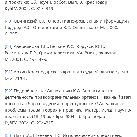
и практика: Сб. научн. работ. Вып. 3. Краснодар:
КубГУ, 2004. С. 315–319.
[
49
] Овчинский С.С. Оперативно-розыскная информация /
Под ред. А.С. Овчинского и В.С. Овчинского. М., 2000.
С. 295.
[
50
] Аверьянова Т.В., Белкин Р.С., Корухов Ю.Г.,
Россинская Е.Р. Криминалистика: Учебник для вузов.
М., 2001. С. 498–499.
[
51
] Архив Краснодарского краевого суда. Уголовное дело
№ 2–71/01.
[
52
] Подробнее см.: Алексаньян К.А. Аналитическая
деятельность правоохранительных органов – важный этап
процесса сбора сведений о преступности // Актуальные
проблемы права: теория и практика: Матер. межд. научно-
практ. конф. (18–19 октября 2004 г.). Краснодар:
КубГУ, 2004. С. 204–215.
[
53
] Лях Л.А., Шевелев Н.С. Использование оперативно-