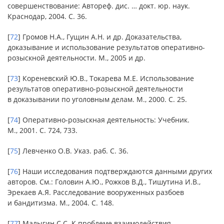
совершенствование: Автореф. дис. … докт. юр. наук.
Краснодар, 2004. С. 36.
[
72
] Громов Н.А., Гущин А.Н. и др. Доказательства,
доказывание и использование результатов оперативно-
розыскной деятельности. М., 2005 и др.
[
73
] Кореневский Ю.В., Токарева М.Е. Использование
результатов оперативно-розыскной деятельности
в доказывании по уголовным делам. М., 2000. С. 25.
[
74
] Оперативно-розыскная деятельность: Учебник.
М., 2001. С. 724, 733.
[
75
] Левченко О.В. Указ. раб. С. 36.
[
76
] Наши исследования подтверждаются данными других
авторов. См.: Головин А.Ю., Рожков В.Д., Тишутина И.В.,
Эрекаев А.Я. Расследование вооруженных разбоев
и бандитизма. М., 2004. С. 148.
[
77
] Малыгин С.С. К проблеме взаимодействия