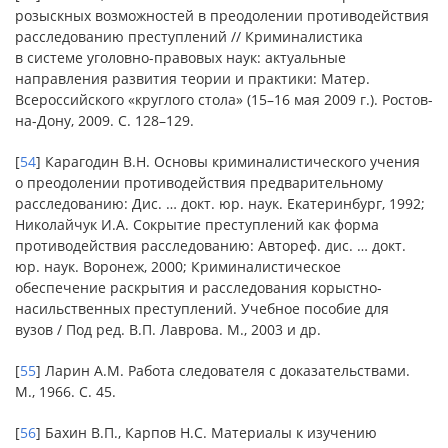
розыскных возможностей в преодолении противодействия
расследованию преступлений // Криминалистика
в системе уголовно-правовых наук: актуальные
направления развития теории и практики: Матер.
Всероссийского «круглого стола» (15–16 мая 2009 г.). Ростов-
на-Дону, 2009. С. 128–129.
[
54
] Карагодин В.Н. Основы криминалистического учения
о преодолении противодействия предварительному
расследованию: Дис. … докт. юр. наук. Екатеринбург, 1992;
Николайчук И.А. Сокрытие преступлений как форма
противодействия расследованию: Автореф. дис. … докт.
юр. наук. Воронеж, 2000; Криминалистическое
обеспечение раскрытия и расследования корыстно-
насильственных преступлений. Учебное пособие для
вузов / Под ред. В.П. Лаврова. М., 2003 и др.
[
55
] Ларин А.М. Работа следователя с доказательствами.
М., 1966. С. 45.
[
56
] Бахин В.П., Карпов Н.С. Материалы к изучению