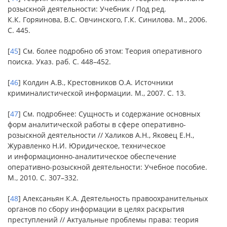
розыскной деятельности: Учебник / Под ред.
К.К. Горяинова, В.С. Овчинского, Г.К. Синилова. М., 2006.
С. 445.
[
45
] См. более подробно об этом: Теория оперативного
поиска. Указ. раб. С. 448–452.
[
46
] Колдин А.В., Крестовников О.А. Источники
криминалистической информации. М., 2007. С. 13.
[
47
] См. подробнее: Сущность и содержание основных
форм аналитической работы в сфере оперативно-
розыскной деятельности // Халиков А.Н., Яковец Е.Н.,
Журавленко Н.И. Юридическое, техническое
и информационно-аналитическое обеспечение
оперативно-розыскной деятельности: Учебное пособие.
М., 2010. С. 307–332.
[
48
] Алексаньян К.А. Деятельность правоохранительных
органов по сбору информации в целях раскрытия
преступлений // Актуальные проблемы права: теория