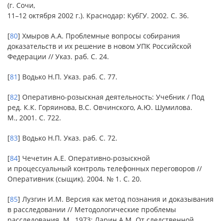
(г. Сочи,
11–12 октября 2002 г.). Краснодар: КубГУ. 2002. С. 36.
[
80
] Хмыров А.А. Проблемные вопросы собирания
доказательств и их решение в новом УПК Российской
Федерации // Указ. раб. С. 24.
[
81
] Водько Н.П. Указ. раб. С. 77.
[
82
] Оперативно-розыскная деятельность: Учебник / Под
ред. К.К. Горяинова, В.С. Овчинского, А.Ю. Шумилова.
М., 2001. С. 722.
[
83
] Водько Н.П. Указ. раб. С. 72.
[
84
] Чечетин А.Е. Оперативно-розыскной
и процессуальный контроль телефонных переговоров //
Оперативник (сыщик). 2004. № 1. С. 20.
[
85
] Лузгин И.М. Версия как метод познания и доказывания
в расследовании // Методологические проблемы
расследования. М., 1973; Ларин А.М. От следственной