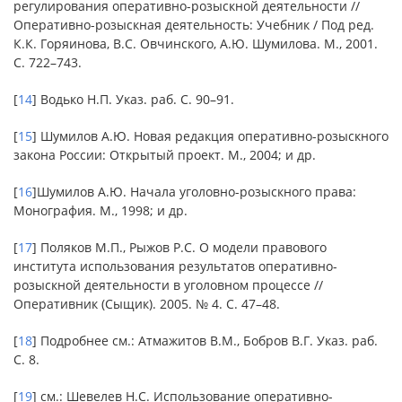
регулирования оперативно-розыскной деятельности //
Оперативно-розыскная деятельность: Учебник / Под ред.
К.К. Горяинова, В.С. Овчинского, А.Ю. Шумилова. М., 2001.
С. 722–743.
[
14
] Водько Н.П. Указ. раб. С. 90–91.
[
15
] Шумилов А.Ю. Новая редакция оперативно-розыскного
закона России: Открытый проект. М., 2004; и др.
[
16
]Шумилов А.Ю. Начала уголовно-розыскного права:
Монография. М., 1998; и др.
[
17
] Поляков М.П., Рыжов Р.С. О модели правового
института использования результатов оперативно-
розыскной деятельности в уголовном процессе //
Оперативник (Сыщик). 2005. № 4. С. 47–48.
[
18
] Подробнее см.: Атмажитов В.М., Бобров В.Г. Указ. раб.
С. 8.
[
19
] см.: Шевелев Н.С. Использование оперативно-