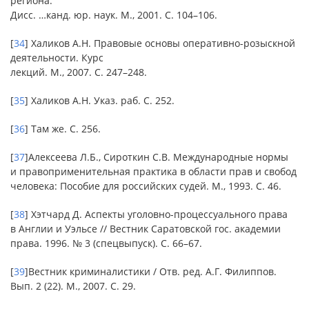
региона:
Дисс. …канд. юр. наук. М., 2001. С. 104–106.
[
34
] Халиков А.Н. Правовые основы оперативно-розыскной
деятельности. Курс
лекций. М., 2007. С. 247–248.
[
35
] Халиков А.Н. Указ. раб. С. 252.
[
36
] Там же. С. 256.
[
37
]Алексеева Л.Б., Сироткин С.В. Международные нормы
и правоприменительная практика в области прав и свобод
человека: Пособие для российских судей. М., 1993. С. 46.
[
38
] Хэтчард Д. Аспекты уголовно-процессуального права
в Англии и Уэльсе // Вестник Саратовской гос. академии
права. 1996. № 3 (спецвыпуск). С. 66–67.
[
39
]Вестник криминалистики / Отв. ред. А.Г. Филиппов.
Вып. 2 (22). М., 2007. С. 29.