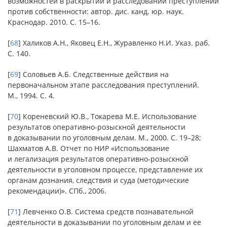
возможностей в раскрытии и расследовании преступлений
против собственности: автор. дис. канд. юр. наук.
Краснодар. 2010. С. 15–16.
[
68
] Халиков А.Н., Яковец Е.Н., Журавленко Н.И. Указ. раб.
С. 140.
[
69
] Соловьев А.Б. Следственные действия на
первоначальном этапе расследования преступлений.
М., 1994. С. 4.
[
70
] Кореневский Ю.В., Токарева М.Е. Использование
результатов оперативно-розыскной деятельности
в доказывании по уголовным делам. М., 2000. С. 19–28;
Шахматов А.В. Отчет по НИР «Использование
и легализация результатов оперативно-розыскной
деятельности в уголовном процессе, представление их
органам дознания, следствия и суда (методические
рекомендации)». СПб., 2006.
[
71
] Левченко О.В. Система средств познавательной
деятельности в доказывании по уголовным делам и ее