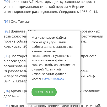
[
90
] Филиппов А.Г. Некоторые дискуссионные вопросы
учения о криминалистической версии // Версии
и планирование расследования. Свердловск, 1985. С. 14.
[
91
] См.: Там же.
[
92
] Шевелев Н.С. Использование оперативно-розыскных
возможностей в раскрытии и расследовании преступлений
Мы используем файлы
против собственности: автор. дис. канд. юр. наук.
cookies для улучшения
Краснодар. 2010. С. 16.
работы сайта. Оставаясь на
нашем сайте, вы
соглашаетесь с условиями
[
93
] Золотарев А.С. Особенности версионного процесса
использования файлов
в расследовании корыстно-насильственной
cookies. Чтобы ознакомиться
организованной преступной деятельности //
с нашей Политикой
Образовательная политика МВД России: проблемы
использования файлов
и перспективы: Матер. Межвуз. научно-практич. конф.
cookie,
нажмите здесь
.
Вып. 2. Екатеринбург, 1998. С. 14.
[
94
] Архив Краснодарского краевого суда 2005: Уголовное
Я СОГЛАСЕН
дело № 2-35/05.
[
95
] Драпкин Л.Я. Основы теории следственных ситуаций.