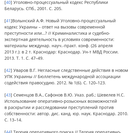
[
40
] Уголовно-процессуальный кодекс Республики
Беларусь. СПб., 2001. С. 205.
[
41
]Волынский А.Ф. Новый Уголовно-процессуальный
кодекс Украины – ответ на вызовы современной
преступности или…? // Криминалистика и судебно-
экспертная деятельность в условиях современности:
материалы междунар. науч.-практ. конф. (26 апреля
2013 г.): в 2 т. Краснодар: Краснодар. Ун-т МВД России.
2013. Т. 1. С. 47–49.
[
42
] Уваров В.Г. Негласные следственные действия в новом
УПК Украины // Бюллетень международной ассоциации
содействия правосудию. 2012. № 1(6). С. 120–123.
[
43
] Семенцов В.А., Сафонов В.Ю. Указ. раб.; Шевелев Н.С.
Использование оперативно-розыскных возможностей
в раскрытии и расследовании преступлений против
собственности: автор. дис. канд. юр. наук. Краснодар. 2010.
С. 13–14.
[
44
] Теория оперативного поиска // Теория оперативно-