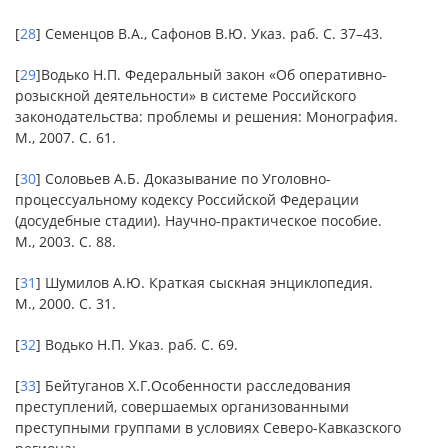
[
28
] Семенцов В.А., Сафонов В.Ю. Указ. раб. С. 37–43.
[
29
]Водько Н.П. Федеральный закон «Об оперативно-
розыскной деятельности» в системе Российского
законодательства: проблемы и решения: Монография.
М., 2007. С. 61.
[
30
] Соловьев А.Б. Доказывание по Уголовно-
процессуальному кодексу Российской Федерации
(досудебные стадии). Научно-практическое пособие.
М., 2003. С. 88.
[
31
] Шумилов А.Ю. Краткая сыскная энциклопедия.
М., 2000. С. 31.
[
32
] Водько Н.П. Указ. раб. С. 69.
[
33
] Бейтуганов Х.Г.Особенности расследования
преступлений, совершаемых организованными
преступными группами в условиях Северо-Кавказского