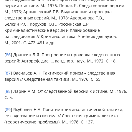
версии к истине. М., 1976; Пещак Я. Следственные версии.
М., 1976; Арцишевский Г.В. Выдвижение и проверка
следственных версий. М., 1978; Аверьянова Т.В.,
Белкин Р.С., Корухов Ю.Г., Россинская Е.Р.
Криминалистические версии и планирование
расследования // Криминалистика: Учебник для вузов.
М., 2001. С. 472–481 и др.
[
86
] Драпкин Л.Я. Построение и проверка следственных
версий: Автореф. дис. … канд. юр. наук. М., 1972. С. 18.
[
87
] Васильев А.Н. Тактический прием – следственная
версия // Следственная тактика. М., 1976. С. 55.
[
88
] Ларин А.М. От следственной версии к истине. М., 1976.
С. 5.
[
89
] Якубович Н.А. Понятие криминалистической тактики,
ее содержание и система // Советская криминалистика
(теоретические проблемы). М., 1978. С. 137.