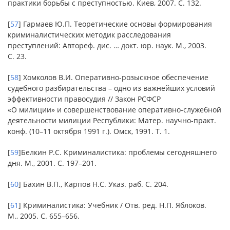
практики борьбы с преступностью. Киев, 2007. С. 132.
[
57
] Гармаев Ю.П. Теоретические основы формирования
криминалистических методик расследования
преступлений: Автореф. дис. … докт. юр. наук. М., 2003.
С. 23.
[
58
] Хомколов В.И. Оперативно-розыскное обеспечение
судебного разбирательства – одно из важнейших условий
эффективности правосудия // Закон РСФСР
«О милиции» и совершенствование оперативно-служебной
деятельности милиции Республики: Матер. научно-практ.
конф. (10–11 октября 1991 г.). Омск, 1991. Т. 1.
[
59
]Белкин Р.С. Криминалистика: проблемы сегодняшнего
дня. М., 2001. С. 197–201.
[
60
] Бахин В.П., Карпов Н.С. Указ. раб. С. 204.
[
61
] Криминалистика: Учебник / Отв. ред. Н.П. Яблоков.
М., 2005. С. 655–656.