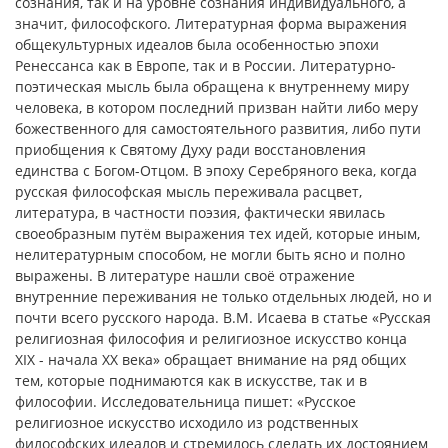
сознания, так и на уровне сознания индивидуального, а
значит, философского. Литературная форма выражения
общекультурных идеалов была особенностью эпохи
Ренессанса как в Европе, так и в России. Литературно-
поэтическая мысль была обращена к внутреннему миру
человека, в котором последний призван найти либо меру
божественного для самостоятельного развития, либо пути
приобщения к Святому Духу ради восстановления
единства с Богом-Отцом. В эпоху Серебряного века, когда
русская философская мысль переживала расцвет,
литература, в частности поэзия, фактически явилась
своеобразным путём выражения тех идей, которые иным,
нелитературным способом, не могли быть ясно и полно
выражены. В литературе нашли своё отражение
внутренние переживания не только отдельных людей, но и
почти всего русского народа. В.М. Исаева в статье «Русская
религиозная философия и религиозное искусство конца
XIX - начала XX века» обращает внимание на ряд общих
тем, которые поднимаются как в искусстве, так и в
философии. Исследовательница пишет: «Русское
религиозное искусство исходило из родственных
философских идеалов и стремилось сделать их достоянием