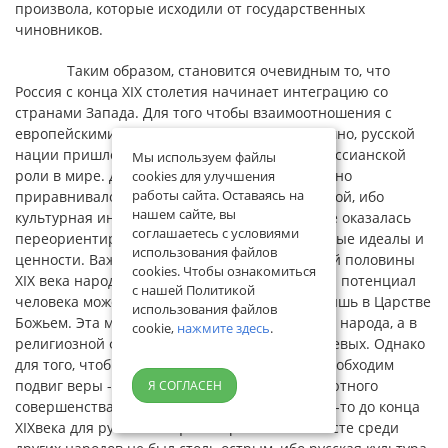
произвола, которые исходили от государственных
чиновников.
Таким образом, становится очевидным то, что
Россия с конца XIX столетия начинает интеграцию со
странами Запада. Для того чтобы взаимоотношения с
европейскими народами складывались успешно, русской
нации пришлось отказаться от идеи своей мессианской
Мы используем файлы
роли в мире. Данное обстоятельство неизбежно
cookies для улучшения
работы сайта. Оставаясь на
приравнивало русскую культуру к любой другой, ибо
нашем сайте, вы
культурная интенция русского народа отныне оказалась
соглашаетесь с условиями
переориентированной на принципиально иные идеалы и
использования файлов
ценности. Важно учесть, что вплоть до первой половины
cookies. Чтобы ознакомиться
XIX века народ свято верил в то, что духовный потенциал
с нашей Политикой
человека может в полной мере раскрыться лишь в Царстве
использования файлов
Божьем. Эта мысль доминировала в сознании народа, а в
cookie,
нажмите здесь
.
религиозной философии была одной из ключевых. Однако
для того, чтобы попасть в это Царство, был необходим
подвиг веры - веры в Бога, как в идеал абсолютного
Я СОГЛАСЕН
совершенства и источник благодати. Поэтому-то до конца
XIXвека для русской нации вопрос о своём месте среди