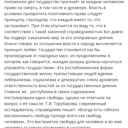
положении дел государство признаёт за каждым человеком
право на смерть, в том числе и духовную. Власть в
условиях приоритета позитивного права следует
принципу, гласящему, что каждый имеет то, что
заслуживает. При этом упускается из виду то, что в
соответствии с такой законной справедливостью Бог давно
бы подверг наказанию мир за его злонравные деяния.
Иначе говоря, из отношения власти к народу вычленяется
принцип любви. Государство становится как бы
производным от народных масс, их продолжением, в
котором, как говорится, «каждая кухарка должна научиться
управлять государством». Эта республиканская форма
государственной жизни, прельстившая людей идеями
либерализма, социализма и демократии, сняла духовную
ответственность властей за их государственные деяния.
Главное же - республика в своём содержании
постулировала идею свободы, однако не отвечала на
вопрос о её смысле. Т.В. Торубарова, современный
исследователь, справедливо пишет: «Всегда есть соблазн
воспринимать свободу прежде всего как свободу
человека». Это восприятие свободы для человека и во имя
человека оставило последнего в состоянии