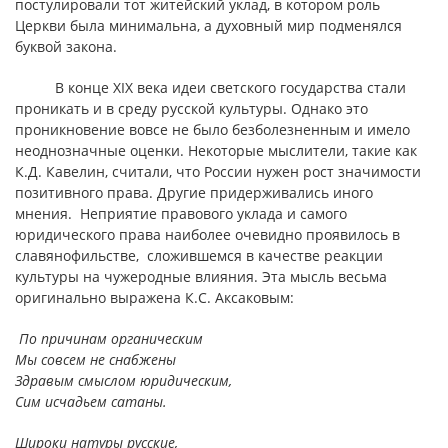
постулировали тот житейский уклад, в котором роль
Церкви была минимальна, а духовный мир подменялся
буквой закона.
В конце XIX века идеи светского государства стали
проникать и в среду русской культуры. Однако это
проникновение вовсе не было безболезненным и имело
неоднозначные оценки. Некоторые мыслители, такие как
К.Д. Кавелин, считали, что России нужен рост значимости
позитивного права. Другие придерживались иного
мнения. Неприятие правового уклада и самого
юридического права наиболее очевидно проявилось в
славянофильстве, сложившемся в качестве реакции
культуры на чужеродные влияния. Эта мысль весьма
оригинально выражена К.С. Аксаковым:
По причинам органическим
Мы совсем не снабжены
Здравым смыслом юридическим,
Сим исчадьем сатаны.
Широки натуры русские,