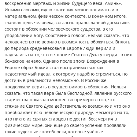
воскресения мёртвых, и жизни будущего века. Аминь».
Иными словами, идею спасения можно понимать и в
материальном, физическом контексте. В конечном итоге,
главная цель человека, согласно православной догматике,
состоит в обожении человеческого существа, в его
уподоблении Богу. Собственно говоря, нельзя сказать, что
человечество не верило в возможность обожиться. Вплоть
до периода средневековья в Европе люди верили и
надеялись на то, что стяжание Святого Духа утвердит в них
божеское начало. Однако после эпохи Возрождения в
Европе образ Божий стал восприниматься как
недостижимый идеал, к которому надобно стремиться, но
достичь в реальности невозможно. В России же
продолжали верить в осуществимость обожения. Нельзя
сказать, что такая вера была бесплодной, явление русского
старчества показало множество примеров того, что
стяжание Святого Духа действительно возможно и что оно
преображает всю человеческую природу. Несмотря на то,
что никто из святых старцев не достиг бессмертия в
физическом мире, они ещё до своего успения проявляли
такие чудесные способности, которые учёные