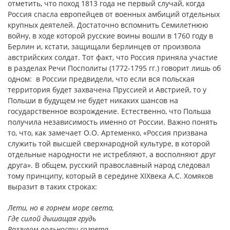
отметить, что поход 1813 года не первый случай, когда
Россия спасла европейцев от военных амбиций отдельных
крупных деятелей. Достаточно вспомнить Семилетнюю
войну, в ходе которой русские воины вошли в 1760 году в
Берлин и, кстати, защищали берлинцев от произвола
австрийских солдат. Тот факт, что Россия приняла участие
в разделах Речи Посполиты (1772-1795 гг.) говорит лишь об
одном: в России предвидели, что если вся польская
территория будет захвачена Пруссией и Австрией, то у
Польши в будущем не будет никаких шансов на
государственное возрождение. Естественно, что Польша
получила независимость именно от России. Важно понять
то, что, как замечает О.О. Артеменко, «Россия призвана
служить той высшей сверхнародной культуре, в которой
отдельные народности не истребляют, а восполняют друг
друга». В общем, русский православный народ следовал
тому принципу, который в середине XIXвека А.С. Хомяков
выразит в таких строках:
Лети, но в горнем море света,
Где силой дышащая грудь
Разгулом вольности согрета,