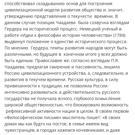
способствовал складыванию основ для построения
цивилизационной модели развития общества и, значит,
утверждению представления о текучести времени. В
данном случае позиция Чаадаева была созвучна взглядам
Гердера на исторический процесс. Немецкий учёный в
работе «Идеи к философии истории человечества» (1784)
выдвинул положение о единстве исторического процесса.
По мнению Гердера, темпы развития народов могут быть
различными, но будущее в конечном итоге у всех должно
быть единым. Православие же, согласно взглядам П.Я.
Чаадаева, предлагая смирение и пассивность, лишило
Россию цивилизационного устройства, а, следовательно, и
развития в текучем времени. Русская культура, в силу
привязанности к традиции, не позволяла России
интенсивно развиваться, а действительность русского
государства не получала ясного, глубокого осмысления
широкой общественностью, что блокировало возможность
рефлексивной активности нации в целом. В своём первом
«Философическом письме» мыслитель пишет: «В своих
домах мы как будто на постое, в семье имеем вид
чужестранцев, в городах кажемся кочевниками, и даже