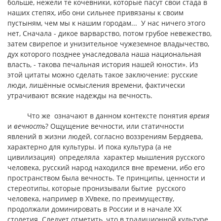
больше, нежели те кочевники, которые пасут свои стада в
наших степях, ибо они сильнее привязаны к своим
пустыням, чем мы к нашим городам... У нас ничего этого
нет, Сначала - дикое варварство, потом грубое невежество,
затем свирепое и унизительное чужеземное владычество,
дух которого позднее унаследовала наша национальная
власть, - такова печальная история нашей юности». Из
этой цитаты можно сделать такое заключение: русские
люди, лишённые осмысления времени, фактически
утрачивают всякие надежды на вечность.
Что же означают в данном контексте понятия
время
и
вечность
? Ощущение вечности, или статичности
явлений в жизни людей, согласно воззрениям Бердяева,
характерно для культуры. И пока культура (а не
цивилизация) определяла характер мышления русского
человека, русский народ находился вне времени, ибо его
пространством была вечность. Те принципы, ценности и
стереотипы, которые пронизывали бытие русского
человека, например в ХVвеке, по преимуществу,
продолжали доминировать в России и в начале ХХ
столетия. Следует отметить, что в традиционной культуре