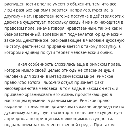
распущенности вполне уместно объяснить тем, что все
люди разные: одному нравится, например, курение, а
другому - нет. Нравственного же поступка в действиях этих
двоих не существует, поскольку каждый из них находится в
правовом поле. Иначе говоря, нравственный, так же как и
безнравственный, волевой акт подменяется юридическим
законом. Действие же, раскрывающее в человеке духовную
чистоту, фактически приравнивается к такому поступку, в
котором индивид по сути теряет человеческий облик.
Такая особенность сложилась ещё в римском праве,
которое имело своей целью отнюдь не спасение души
человека для жизни в метафизическом мире. Римское
право(
ratio scripta
-
писаный разум
) признаёт факт
несовершенства человека в том виде, в каком он есть, и
призвано организовать его жизнь, проистекающую в
настоящем времени, в данном мире. Римское право
выражает стремление организовать жизнь индивида не по
духовному закону, чувство которого в человеке существует
априорно, а по принципам, являющимся, в сущности,
подражанием законам естественной среды. При таком