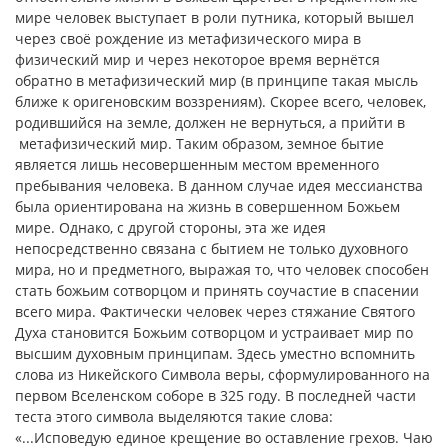
мире человек выступает в роли путника, который вышел
через своё рождение из метафизического мира в
физический мир и через некоторое время вернётся
обратно в метафизический мир (в принципе такая мысль
ближе к оригеновским воззрениям). Скорее всего, человек,
родившийся на земле, должен не вернуться, а прийти в
метафизический мир. Таким образом, земное бытие
является лишь несовершенным местом временного
пребывания человека. В данном случае идея мессианства
была ориентирована на жизнь в совершенном Божьем
мире. Однако, с другой стороны, эта же идея
непосредственно связана с бытием не только духовного
мира, но и предметного, выражая то, что человек способен
стать божьим сотворцом и принять соучастие в спасении
всего мира. Фактически человек через стяжание Святого
Духа становится Божьим сотворцом и устраивает мир по
высшим духовным принципам. Здесь уместно вспомнить
слова из Никейского Символа веры, сформулированного на
первом Вселенском соборе в 325 году. В последней части
теста этого символа выделяются такие слова:
«...Исповедую единое крещение во оставление грехов. Чаю