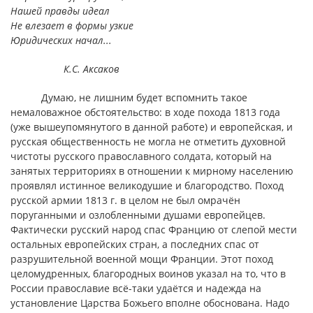
Нашей правды идеал
Не влезает в формы узкие
Юридических начал...
К.С. Аксаков
Думаю, не лишним будет вспомнить такое
немаловажное обстоятельство: в ходе похода 1813 года
(уже вышеупомянутого в данной работе) и европейская, и
русская общественность не могла не отметить духовной
чистоты русского православного солдата, который на
занятых территориях в отношении к мирному населению
проявлял истинное великодушие и благородство. Поход
русской армии 1813 г. в целом не был омрачён
поруганными и озлобленными душами европейцев.
Фактически русский народ спас Францию от слепой мести
остальных европейских стран, а последних спас от
разрушительной военной мощи Франции. Этот поход
целомудренных, благородных воинов указал на то, что в
России православие всё-таки удаётся и надежда на
установление Царства Божьего вполне обоснована. Надо