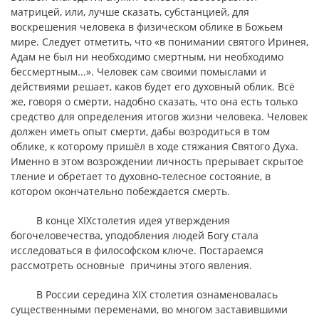
матрицей, или, лучше сказать, субстанцией, для
воскрешения человека в физическом облике в Божьем
мире. Следует отметить, что «в понимании святого Иринея,
Адам не был ни необходимо смертным, ни необходимо
бессмертным...». Человек сам своими помыслами и
действиями решает, каков будет его духовный облик. Всё
же, говоря о смерти, надобно сказать, что она есть только
средство для определения итогов жизни человека. Человек
должен иметь опыт смерти, дабы возродиться в том
облике, к которому пришёл в ходе стяжания Святого Духа.
Именно в этом возрождении личность прерывает скрытое
тление и обретает то духовно-телесное состояние, в
котором окончательно побеждается смерть.
В конце XIXстолетия идея утверждения
богочеловечества, уподобления людей Богу стала
исследоваться в философском ключе. Постараемся
рассмотреть основные причины этого явления.
В России середина XIX столетия ознаменовалась
существенными переменами, во многом заставившими