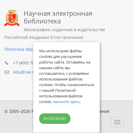
Научная электронная
библиотека
Монографии, изданные в издательстве
Российской Академии Естествознания
Политика обработки персональных данных
Мы используем файлы
cookies для улучшения
работы сайта. Оставаясь на
+7 (499) 705-72-30
нашем сайте, вы
edu@rae.ru
соглашаетесь с условиями
использования файлов
cookies. Чтобы ознакомиться
с нашей Политикой
использования файлов
cookie,
нажмите здесь
.
© 2005–2026 Российская академия естествознания
Я СОГЛАСЕН
Toggle
navigat