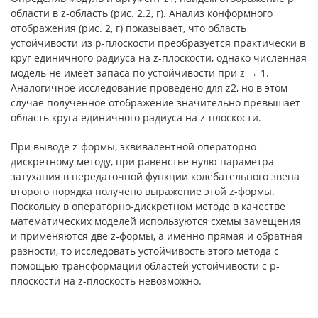
области в z-область (рис. 2.2, г). Анализ конформного
отображения (рис. 2, г) показывает, что область
устойчивости из p-плоскости преобразуется практически в
круг единичного радиуса на z-плоскости, однако численная
модель не имеет запаса по устойчивости при z → 1.
Аналогичное исследование проведено для z2, но в этом
случае полученное отображение значительно превышает
область круга единичного радиуса на z-плоскости.
При выводе z-формы, эквивалентной операторно-
дискретному методу, при равенстве нулю параметра
затухания в передаточной функции колебательного звена
второго порядка получено выражение этой z-формы.
Поскольку в операторно-дискретном методе в качестве
математических моделей используются схемы замещения
и применяются две z-формы, а именно прямая и обратная
разности, то исследовать устойчивость этого метода с
помощью трансформации областей устойчивости с p-
плоскости на z-плоскость невозможно.