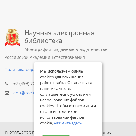
Научная электронная
библиотека
Монографии, изданные в издательстве
Российской Академии Естествознания
Политика обработки персональных данных
Мы используем файлы
cookies для улучшения
работы сайта. Оставаясь на
+7 (499) 705-72-30
нашем сайте, вы
edu@rae.ru
соглашаетесь с условиями
использования файлов
cookies. Чтобы ознакомиться
с нашей Политикой
использования файлов
cookie,
нажмите здесь
.
© 2005–2026 Российская академия естествознания