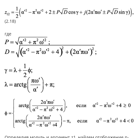
(2.18)
где
Определив модуль и аргумент z1, найдем отображение p-