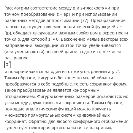
Рассмотрим соответствие между р и z-плоскостями при
точном преобразовании z = epT и при использовании
различных методов аппроксимации [77]. Преобразование
плоскости, осуществляемое аналитической функцией z =
f(p), обладает следующим важным свойством в окрестности
точки р, для которой z′ ≠ 0. Бесконечно малые векторы всех
направлений, выходящие из этой точки увеличиваются
(или уменьшаются) по своей длине в одно и то же число
раз, равное
и поворачиваются на один и тот же угол, равный arg z′.
Таким образом, фигуры в бесконечно малой области
преобразуются в себе подобные, то есть сохраняют форму.
Такое преобразование является конформным
отображением. Фигуры конечных размеров искажаются, но
углы между двумя кривыми сохраняются. Таким образом, с
помощью аналитических функций можно получить
множество прямоугольных систем криволинейных
координат. Обратно, для любого конформного отображения
существует некоторая ортогональная сетка кривых,