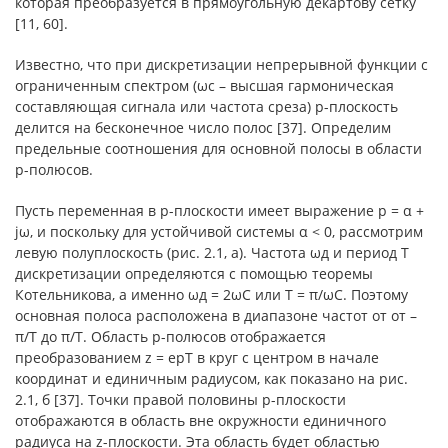
которая преобразуется в прямоугольную декартову сетку
[11, 60].
Известно, что при дискретизации непрерывной функции с
ограниченным спектром (ωс – высшая гармоническая
составляющая сигнала или частота среза) p-плоскость
делится на бесконечное число полос [37]. Определим
предельные соотношения для основной полосы в области
p-полюсов.
Пусть переменная в p-плоскости имеет выражение p = α +
jω, и поскольку для устойчивой системы α < 0, рассмотрим
левую полуплоскость (рис. 2.1, а). Частота ωд и период T
дискретизации определяются с помощью теоремы
Котельникова, а именно ωд = 2ωC или T = π/ωC. Поэтому
основная полоса расположена в диапазоне частот от от –
π/T до π/T. Область p-полюсов отображается
преобразованием z = epT в круг с центром в начале
координат и единичным радиусом, как показано на рис.
2.1, б [37]. Точки правой половины p-плоскости
отображаются в область вне окружности единичного
радиуса на z-плоскости. Эта область будет областью