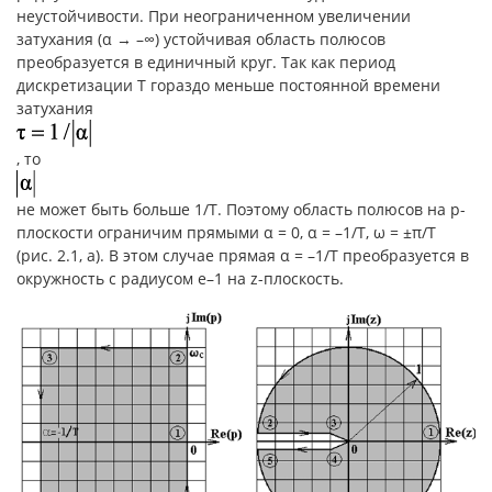
неустойчивости. При неограниченном увеличении
затухания (α → –∞) устойчивая область полюсов
преобразуется в единичный круг. Так как период
дискретизации T гораздо меньше постоянной времени
затухания
, то
не может быть больше 1/T. Поэтому область полюсов на p-
плоскости ограничим прямыми α = 0, α = –1/T, ω = ±π/T
(рис. 2.1, а). В этом случае прямая α = –1/T преобразуется в
окружность с радиусом e–1 на z-плоскость.