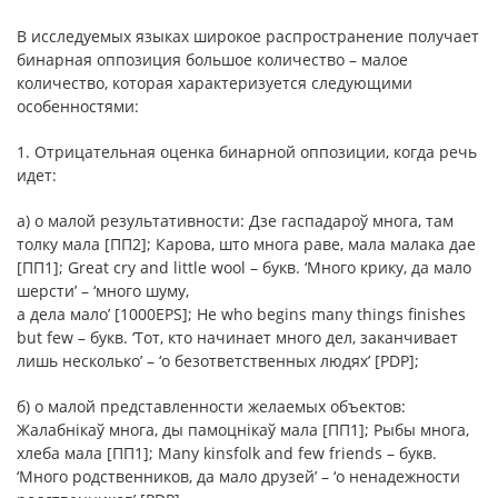
В исследуемых языках широкое распространение получает
бинарная оппозиция большое количество –
малое
количество
, которая характеризуется следующими
особенностями:
1. Отрицательная оценка бинарной оппозиции, когда речь
идет:
а) о малой результативности: Дзе гаспадароў многа, там
толку мала [ПП2]; Карова, што многа раве, мала малака дае
[ПП1]; Great cry and little wool – букв. ‘Много крику, да мало
шерсти’ – ‘много шуму,
а дела мало’ [1000EPS]; He who begins many things finishes
but few – букв. ‘Тот, кто начинает много дел, заканчивает
лишь несколько’ – ‘о безответственных людях’ [PDP];
б) о малой представленности желаемых объектов:
Жалабнікаў многа, ды памоцнікаў мала [ПП1]; Рыбы многа,
хлеба мала [ПП1]; Many kinsfolk and few friends – букв.
‘Много родственников, да мало друзей’ – ‘о ненадежности