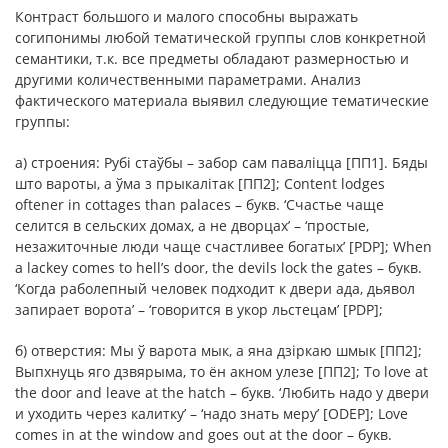
Контраст большого и малого способны выражать
согипонимы любой тематической группы слов конкретной
семантики, т.к. все предметы обладают размерностью и
другими количественными параметрами. Анализ
фактического материала выявил следующие тематические
группы:
а) строения: Рубі стаўбы – забор сам паваліцца [ПП1]. Бяды
што вароты, а ўма з прыкалітак [ПП2]; Content lodges
oftener in cottages than palaces – букв. ‘Счастье чаще
селится в сельских домах, а не дворцах’ – ‘простые,
незажиточные люди чаще счастливее богатых’ [PDP]; When
a lackey comes to hell’s door, the devils lock the gates – букв.
‘Когда раболепный человек подходит к двери ада, дьявол
запирает ворота’ – ‘говорится в укор льстецам’ [PDP];
б) отверстия: Мы ў варота мык, а яна дзіркаю шмык [ПП2];
Выпхнуць яго дзвярыма, то ён акном улезе [ПП2]; To love at
the door and leave at the hatch – букв. ‘Любить надо у двери
и уходить через калитку’ – ‘надо знать меру’ [ODEP]; Love
comes in at the window and goes out at the door – букв.