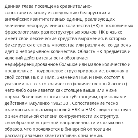
Данная глава посвящена сравнительно-
сопоставительному исследованию белорусских и
английских квантитативных единиц, реализующих
значение неопределенного количества (НК) в пословичных
фразеологизмах разноструктурных языков. НК в языке
имеет свои лексические средства выражения, в которых
фиксируется степень множества или различие, когда речь
идет о непрерывном количестве. Область НК предметов и
явлений действительности обозначает
недифференцированное большое или малое количество и
предполагает поуровневое структурирование, включая в
свой состав НБК и НМК. Значения НБК и НМК состоят в
указании на то, что количество (количественный аспект)
чего-либо оценивается как стоящее выше или ниже
нормы. Значения относятся к субстанциям, признакам и
действиям [Акуленко 1982: 30]. Сопоставление тесно
взаимосвязанных микрополей НБК и НMK свидетельствует
о значительной степени конгруэнтности их структур,
своеобразной встречной направленности их языковых
образов, что проявляется в бинарной оппозиции
рассматриваемых квантитативных значений.