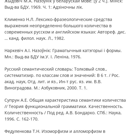
Жыдовіч М.А. Назоўнік у беларускай мове: [у 2 ч.]. Мінск:
Выд-ва БДУ, 1969. Ч. 1: Адзіночны лік.
Клименко Н.Л. Лексико-фразеологические средства
выражения неопределенно большого количества в
современных русском и английском языках: Автореф. дис.
… канд. филол. наук. Л., 1982.
Наркевіч А.І. Назоўнік: Граматычныя катэгорыі і формы.
Мн.: Выд-ва БДУ ім.У. І. Леніна, 1976.
Русский семантический словарь: Толковый слов.,
систематизир. по классам слов и значений: В 6 т. / Рос.
акад. наук, Отд. лит. и яз., Ин-т рус. яз. им. В.В.
Виноградова. М.: Азбуковник, 2000. Т. 1.
Супрун А.Е. Общая характеристика семантики количества
// Теория функциональной грамматики. Качественность.
Количественность / Под ред. A.B. Бондарко. СПб.: Наука,
1996. С. 162-170.
Федуленкова Т.Н. Изоморфизм и алломорфизм в