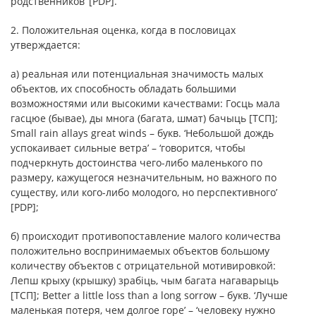
родственников’ [PDP].
2. Положительная оценка, когда в пословицах
утверждается:
а) реальная или потенциальная значимость малых
объектов, их способность обладать большими
возможностями или высокими качествами: Госць мала
гасцюе (бывае), ды многа (багата, шмат) бачыць [ТСП];
Small rain allays great winds – букв. ‘Небольшой дождь
успокаивает сильные ветра’ – ‘говорится, чтобы
подчеркнуть достоинства чего-либо маленького по
размеру, кажущегося незначительным, но важного по
существу, или кого-либо молодого, но перспективного’
[PDP];
б) происходит противопоставление малого количества
положительно воспринимаемых объектов большому
количеству объектов с отрицательной мотивировкой:
Лепш крыху (крышку) зрабіць, чым багата нагаварыць
[ТСП]; Better a little loss than a long sorrow – букв. ‘Лучше
маленькая потеря, чем долгое горе’ – ‘человеку нужно