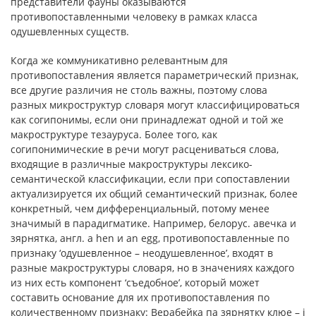
представители фауны оказываются
противопоставленными человеку в рамках класса
одушевленных существ.
Когда же коммуникативно релевантным для
противопоставления является параметрический признак,
все другие различия не столь важны, поэтому слова
разных микроструктур словаря могут классифицироваться
как согипонимы, если они принадлежат одной и той же
макроструктуре тезауруса. Более того, как
согипонимические в речи могут расцениваться слова,
входящие в различные макроструктуры лексико-
семантической классификации, если при сопоставлении
актуализируется их общий семантический признак, более
конкретный, чем дифференциальный, потому менее
значимый в парадигматике. Например, белорус. авечка и
зярнятка, англ. a hen и an egg, противопоставленные по
признаку ‘одушевленное – неодушевленное’, входят в
разные макроструктуры словаря, но в значениях каждого
из них есть компонент ‘съедобное’, который может
составить основание для их противопоставления по
количественному признаку: Верабейка па зярнятку клюе – і