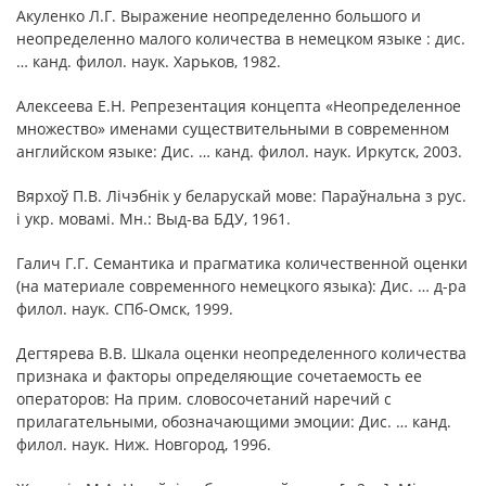
Акуленко Л.Г. Выражение неопределенно большого и
неопределенно малого количества в немецком языке : дис.
… канд. филол. наук. Харьков, 1982.
Алексеева Е.Н. Репрезентация концепта «Неопределенное
множество» именами существительными в современном
английском языке: Дис. … канд. филол. наук. Иркутск, 2003.
Вярхоў П.В. Лічэбнік у беларускай мове: Параўнальна з рус.
і укр. мовамі. Мн.: Выд-ва БДУ, 1961.
Галич Г.Г. Семантика и прагматика количественной оценки
(на материале современного немецкого языка): Дис. … д-ра
филол. наук. СПб-Омск, 1999.
Дегтярева В.В. Шкала оценки неопределенного количества
признака и факторы определяющие сочетаемость ее
операторов: На прим. словосочетаний наречий с
прилагательными, обозначающими эмоции: Дис. … канд.
филол. наук. Ниж. Новгород, 1996.