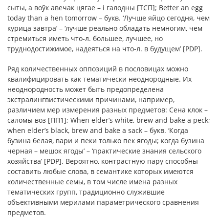
сыты, а воўк авечак цягае – і галодны [ТСП]; Better an egg
today than a hen tomorrow – букв. ‘Лучше яйцо сегодня, чем
курица завтра’ – ‘лучше реально обладать немногим, чем
стремиться иметь что-л. большее, лучшее, но
труднодостижимое, надеяться на что-л. в будущем’ [PDP].
Ряд количественных оппозиций в пословицах можно
квалифицировать как тематически неоднородные. Их
неоднородность может быть предопределена
экстралингвистическими причинами, например,
различием мер измерения разных предметов: Сена клок –
саломы воз [ПП1]; When elder’s white, brew and bake a peck;
when elder’s black, brew and bake a sack – букв. ‘Когда
бузина белая, вари и пеки только пек ягоды; когда бузина
черная – мешок ягоды’ – ‘практические знания сельского
хозяйства’ [PDP]. Вероятно, контрастную пару способны
составить любые слова, в семантике которых имеются
количественные семы, в том числе имена разных
тематических групп, традиционно служившие
объективными мерилами параметрического сравнения
предметов.