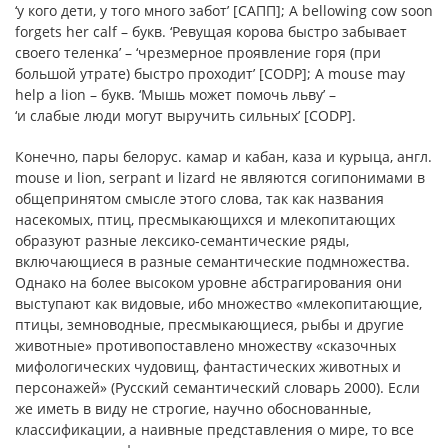
‘у кого дети, у того много забот’ [САПП]; A bellowing cow soon
forgets her calf – букв. ‘Ревущая корова быстро забывает
своего теленка’ – ‘чрезмерное проявление горя (при
большой утрате) быстро проходит’ [CODP]; A mouse may
help a lion – букв. ‘Мышь может помочь льву’ –
‘и слабые люди могут выручить сильных’ [CODP].
Конечно, пары белорус. камар и кабан, каза и курыца, англ.
mouse и lion, serpant и lizard не являются согипонимами в
общепринятом смысле этого слова, так как названия
насекомых, птиц, пресмыкающихся и млекопитающих
образуют разные лексико-семантические ряды,
включающиеся в разные семантические подмножества.
Однако на более высоком уровне абстрагирования они
выступают как видовые, ибо множество «млекопитающие,
птицы, земноводные, пресмыкающиеся, рыбы и другие
животные» противопоставлено множеству «сказочных
мифологических чудовищ, фантастических животных и
персонажей» (Русский семантический словарь 2000). Если
же иметь в виду не строгие, научно обоснованные,
классификации, а наивные представления о мире, то все