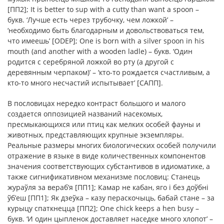
[ПП2]; It is better to sup with a cutty than want a spoon –
букв. ‘Лучше есть через трубочку, чем ложкой’ –
‘необходимо быть благодарным и довольствоваться тем,
что имеешь’ [ODEP]; One is born with a silver spoon in his
mouth (and another with a wooden ladle) – букв. ‘Один
родится с серебряной ложкой во рту (а другой с
деревянным черпаком)’ – ‘кто-то рождается счастливым, а
кто-то много несчастий испытывает’ [САПП].
В пословицах нередко контраст большого и малого
создается оппозицией названий насекомых,
пресмыкающихся или птиц как мелких особей фауны и
животных, представляющих крупные экземпляры.
Реальные размеры многих биологических особей получили
отражение в языке в виде количественных компонентов
значения соответствующих субстантивов в идиоматике, а
также сигнификативном механизме пословиц: Станець
жураўля за вераб’я [ПП1]; Камар не кабан, яго і без доўбні
ўб’еш [ПП1]; Як дзеўка – казу пераскочыць, бабай стане – за
курыцу спаткнецца [ПП2]; One chick keeps a hen busy –
букв. ‘И один цыпленок доставляет наседке много хлопот’ –