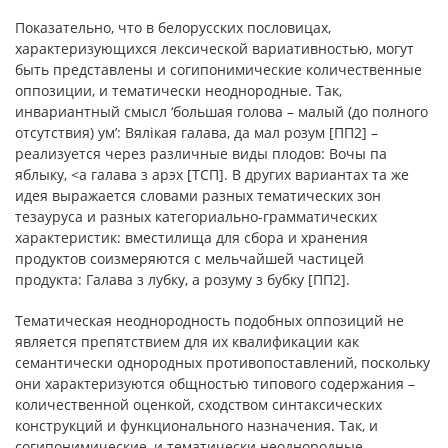
Показательно, что в белорусских пословицах,
характеризующихся лексической вариативностью, могут
быть представлены и согипонимические количественные
оппозиции, и тематически неоднородные. Так,
инвариантный смысл ‘большая голова – малый (до полного
отсутствия) ум’: Вялікая галава, да мал розум [ПП2] –
реализуется через различные виды плодов: Вочы па
яблыку, <а галава з арэх [ТСП]. В других вариантах та же
идея выражается словами разных тематических зон
тезауруса и разных категориально-грамматических
характеристик: вместилища для сбора и хранения
продуктов соизмеряются с мельчайшей частицей
продукта: Галава з лубку, а розуму з бубку [ПП2].
Тематическая неоднородность подобных оппозиций не
является препятствием для их квалификации как
семантически однородных противопоставлений, поскольку
они характеризуются общностью типового содержания –
количественной оценкой, сходством синтаксических
конструкций и функционального назначения. Так, и
согипонимические, и тематически неоднородные