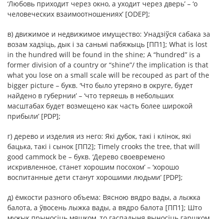
‘Любовь приходит через окно, а уходит через дверь’ – ‘о
человеческих взаимоотношениях’ [ODEP];
в) движимое и недвижимое имущество: Унадзіўся сабака за
возам хадзіць, дык і за саньмі пабяжыць [ПП1]; What is lost
in the hundred will be found in the shine; A “hundred” is a
former division of a country or “shine”/ the implication is that
what you lose on a small scale will be recouped as part of the
bigger picture – букв. ‘Что было утеряно в округе, будет
найдено в губернии’ – ‘что теряешь в небольших
масштабах будет возмещено как часть более широкой
прибыли’ [PDP];
г) дерево и изделия из него: Які дубок, такі і клінок, які
бацька, такі і сынок [ПП2]; Timely crooks the tree, that will
good cammock be – букв. ‘Дерево своевремено
искривленное, станет хорошим посохом’ – ‘хорошо
воспитанные дети станут хорошими людьми’ [PDP];
д) ёмкости разного объема: Вясною вядро вады, а лыжка
балота, а ўвосень лыжка вады, а вядро балота [ПП1]; Што
мужык прыносіць мяшком, то гаспадыня выносіць гаршком