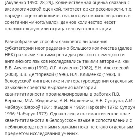
[Акуленко 1990: 28-29]. Количественная оценка связана с
аксиологической оценкой, тяготеет к экспрессивности, т.е.
наряду с оценкой количества, которую можно выразить в
сочетании «много/мало», данное количество несет
положительную или отрицательную коннотации.
Разнообразные способы языкового выражения
субкатегории неопределенно большого количества (далее
НБК) разными частями речи для русского, немецкого и
английского языков исследовались такими авторами, как
В.В. Акуленко (1990), Л.Г. Акуленко (1982), Е.Н. Алексеевой
(2003), В.В. Дегтяревой (1996), Н.Л. Клименко (1982). В
белорусской лингвистике и литературоведении отдельные
языковые средства выражения категории
квантитативности проанализированы в работах П.В.
Верхова, М.А. Жидовича, А.И. Наркевича, А.Е. Супруна, А.И.
Чабярук (Вярхоў 1961; Жыдовіч 1969; Наркевіч 1976; Супрун
1996; Чабярук 1977). Однако лексико-семантическое поле
квантитативности в белорусском языке в сопоставлении с
неблизкородственными языками пока не стало отдельным
предметом исследования ученых.