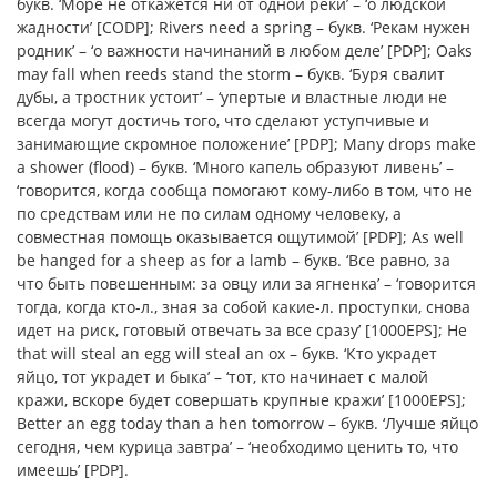
букв. ‘Море не откажется ни от одной реки’ – ‘о людской
жадности’ [CODP]; Rivers need a spring – букв. ‘Рекам нужен
родник’ – ‘о важности начинаний в любом деле’ [PDP]; Oaks
may fall when reeds stand the storm – букв. ‘Буря свалит
дубы, а тростник устоит’ – ‘упертые и властные люди не
всегда могут достичь того, что сделают уступчивые и
занимающие скромное положение’ [PDP]; Many drops make
a shower (flood) – букв. ‘Много капель образуют ливень’ –
‘говорится, когда сообща помогают кому-либо в том, что не
по средствам или не по силам одному человеку, а
совместная помощь оказывается ощутимой’ [PDP]; As well
be hanged for a sheep as for a lamb – букв. ‘Все равно, за
что быть повешенным: за овцу или за ягненка’ – ‘говорится
тогда, когда кто-л., зная за собой какие-л. проступки, снова
идет на риск, готовый отвечать за все сразу’ [1000EPS]; He
that will steal an egg will steal an ox – букв. ‘Кто украдет
яйцо, тот украдет и быка’ – ‘тот, кто начинает с малой
кражи, вскоре будет совершать крупные кражи’ [1000EPS];
Better an egg today than a hen tomorrow – букв. ‘Лучше яйцо
сегодня, чем курица завтра’ – ‘необходимо ценить то, что
имеешь’ [PDP].