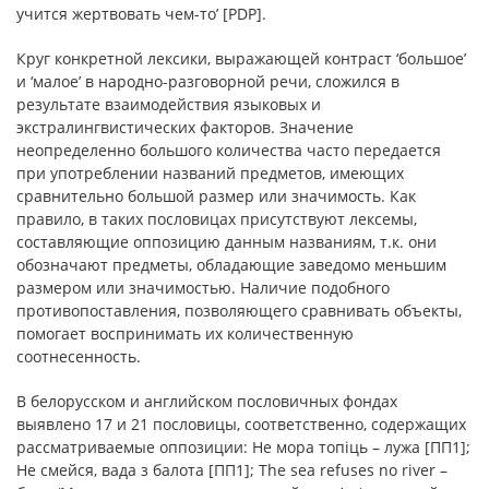
учится жертвовать чем-то’ [PDP].
Круг конкретной лексики, выражающей контраст ‘большое’
и ‘малое’ в народно-разговорной речи, сложился в
результате взаимодействия языковых и
экстралингвистических факторов. Значение
неопределенно большого количества часто передается
при употреблении названий предметов, имеющих
сравнительно большой размер или значимость. Как
правило, в таких пословицах присутствуют лексемы,
составляющие оппозицию данным названиям, т.к. они
обозначают предметы, обладающие заведомо меньшим
размером или значимостью. Наличие подобного
противопоставления, позволяющего сравнивать объекты,
помогает воспринимать их количественную
соотнесенность.
В белорусском и английском пословичных фондах
выявлено 17 и 21 пословицы, соответственно, содержащих
рассматриваемые оппозиции: Не мора топіць – лужа [ПП1];
Не смейся, вада з балота [ПП1]; The sea refuses no river –