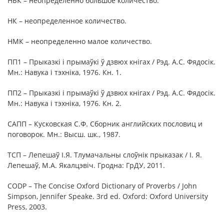
НБК – неопределенно большое количество.
НК – неопределенное количество.
НМК – неопределенно малое количество.
ПП1 – Прыказкі і прымаўкі ў дзвюх кнігах / Рэд. А.С. Фядосік.
Мн.: Навука і тэхніка, 1976. Кн. 1.
ПП2 – Прыказкі і прымаўкі ў дзвюх кнігах / Рэд. А.С. Фядосік.
Мн.: Навука і тэхніка, 1976. Кн. 2.
САПП – Кусковская С.Ф. Сборник английских пословиц и
поговорок. Мн.: Высш. шк., 1987.
ТСП – Лепешаў І.Я. Тлумачальны слоўнік прыказак / І. Я.
Лепешаў, М.А. Якалцэвіч. Гродна: ГрДУ, 2011.
CODP – The Concise Oxford Dictionary of Proverbs / John
Simpson, Jennifer Speake. 3rd ed. Oxford: Oxford University
Press, 2003.