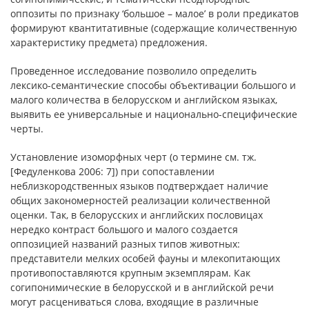
оппозиты по признаку ‘большое – малое’ в роли предикатов
формируют квантитативные (содержащие количественную
характеристику предмета) предложения.
Проведенное исследование позволило определить
лексико-семантические способы объективации большого и
малого количества в белорусском и английском языках,
выявить ее универсальные и национально-специфические
черты.
Установление изоморфных черт (о термине см. тж.
[Федуленкова 2006: 7]) при сопоставлении
неблизкородственных языков подтверждает наличие
общих закономерностей реализации количественной
оценки. Так, в белорусских и английских пословицах
нередко контраст большого и малого создается
оппозицией названий разных типов животных:
представители мелких особей фауны и млекопитающих
противопоставляются крупным экземплярам. Как
согипонимические в белорусской и в английской речи
могут расцениваться слова, входящие в различные