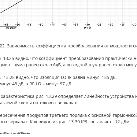
.22. Зависимость коэффициента преобразования от мощности си
3-13.25 видно, что коэффициент преобразования практически не
иент шума равен около 6дБ, а выходной шум равен около минус
6–13.28 видно, что изоляция LO-IF равна минус 185 дБ,
 минус 43 дБ, а RF-LO – минус 97 дБ.
характеристика рис. 13.29 определяет линейность устройства 
агаемой схемы на токовых зеркалах.
пересечения продуктов третьего порядка с основной гармонико
вых зеркалах. Как видно из рис. 13.30 IP3 составляет –12 дБм