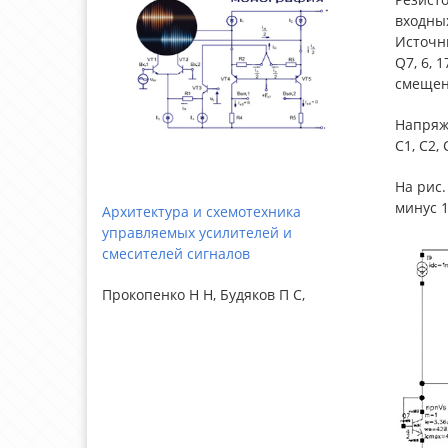
входных
Источни
Q7, 6, 
смещени
Напряже
С1, С2,
На рис.
минус 1
Архитектура и схемотехника
управляемых усилителей и
смесителей сигналов
Прокопенко Н Н, Будяков П С,