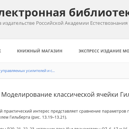
лектронная библиоте
 издательстве Российской Академии Естествознания
К
КНИЖНЫЙ МАГАЗИН
ЭКСПРЕСС ИЗДАНИЕ М
управляемых усилителей и с...
. Моделирование классической ячейки Ги
й практический интерес представляет сравнение параметров п
лем Гильберта (рис. 13.19–13.21).
ры R20, 21, 22, 23, источник тока I9 и транзисторы Q7, 6, 17 и 