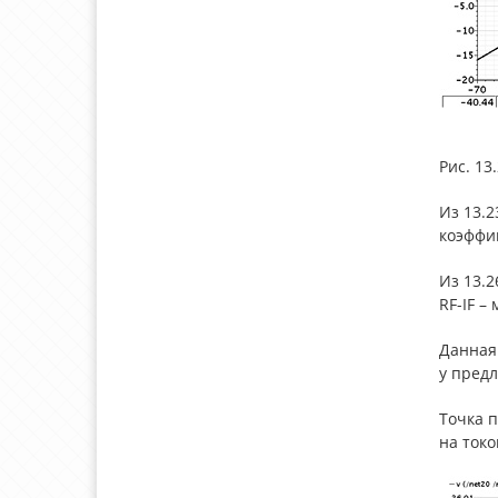
Рис. 13
Из 13.2
коэффиц
Из 13.2
RF-IF –
Данная 
у предл
Точка 
на токо