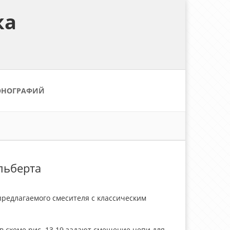
ка
ОНОГРАФИЙ
льберта
редлагаемого смесителя с классическим
16 в схеме рис. 13.19 задают смещение цепи для