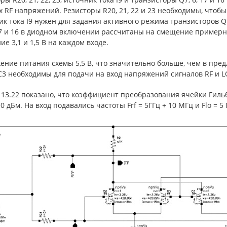
 RF напряжений. Резисторы R20, 21, 22 и 23 необходимы, чтоб
к тока I9 нужен для задания активного режима транзисторов Q7
17 и 16 в диодном включении рассчитаны на смещение примерно
е 3,1 и 1,5 В на каждом входе.
ние питания схемы 5,5 В, что значительно больше, чем в предл
 С3 необходимы для подачи на вход напряжений сигналов RF и 
 13.22 показано, что коэффициент преобразования ячейки Гил
0 дБм. На вход подавались частоты Frf = 5ГГц + 10 МГц и Flo = 5 