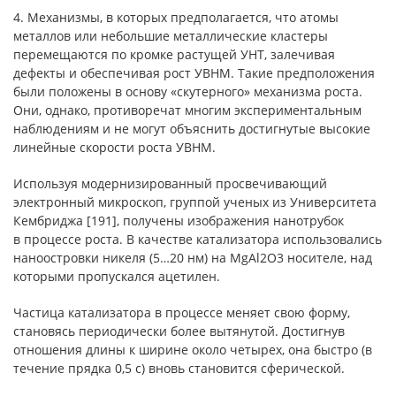
4. Механизмы, в которых предполагается, что атомы
металлов или небольшие металлические кластеры
перемещаются по кромке растущей УНТ, залечивая
дефекты и обеспечивая рост УВНМ. Такие предположения
были положены в основу «скутерного» механизма роста.
Они, однако, противоречат многим экспериментальным
наблюдениям и не могут объяснить достигнутые высокие
линейные скорости роста УВНМ.
Используя модернизированный просвечивающий
электронный микроскоп, группой ученых из Университета
Кембриджа [191], получены изображения нанотрубок
в процессе роста. В качестве катализатора использовались
наноостровки никеля (5…20 нм) на MgAl2O3 носителе, над
которыми пропускался ацетилен.
Частица катализатора в процессе меняет свою форму,
становясь периодически более вытянутой. Достигнув
отношения длины к ширине около четырех, она быстро (в
течение прядка 0,5 с) вновь становится сферической.