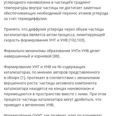
углеродного нановолокна в частицеFe градиент
температуры внутри частицы не достигает заметных
обеспечивающих необходимый перенос атомов углерода
за счет термодиффузии.
Принято, что диффузия углерода через объем частицы
катализатора является актом процесса, лимитирующей
скорость формирования УНТ и УНВ [102,103].
Формально механизмы образования УНТи УНВ делят
навершинный и корневой [88].
Формирование УНТ и УНВ на Ni-содержащих
катализаторах, по мнению авторов представленного
в обзоре [1], протекает в соответствии с механизмом
вершинного роста: частицы активного компонента
катализатора находятся на концах нановолокон и
перемещаются в пространстве вместе с ними. При этом
процессе частицы катализатора могут дробиться, что
приводит к ветвлению УНВ.
Формирование ОУНТ, как правило, идет по корневому