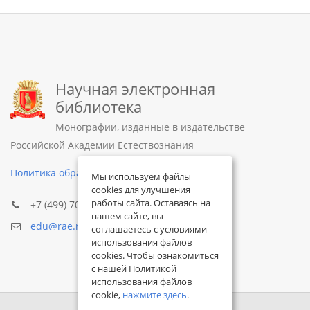
Научная электронная
библиотека
Монографии, изданные в издательстве
Российской Академии Естествознания
Политика обработки персональных данных
Мы используем файлы
cookies для улучшения
работы сайта. Оставаясь на
+7 (499) 705-72-30
нашем сайте, вы
edu@rae.ru
соглашаетесь с условиями
использования файлов
cookies. Чтобы ознакомиться
с нашей Политикой
использования файлов
cookie,
нажмите здесь
.