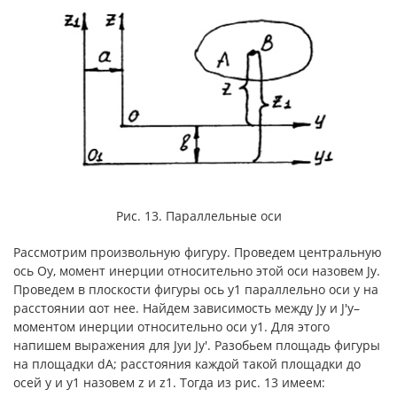
Рис. 13. Параллельные оси
Рассмотрим произвольную фигуру. Проведем центральную
ось Оу, момент инерции относительно этой оси назовем Jy.
Проведем в плоскости фигуры ось y1 параллельно оси у на
расстоянии αот нее. Найдем зависимость между Jy и J′y–
моментом инерции относительно оси y1. Для этого
напишем выражения для Jyи Jy′. Разобьем площадь фигуры
на площадки dA; расстояния каждой такой площадки до
осей у и y1 назовем z и z1. Тогда из рис. 13 имеем: