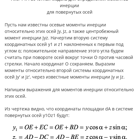
инерции
для повернутых осей
Пусть нам известны осевые моменты инерции
относительно этих осей Jy, Jz, а также центробежный
момент инерции Jyz. Начертим вторую систему
координатных осей y1 и z1 наклоненных к первым под
углом α; положительное направление этого угла будем
считать при повороте осей вокруг точки О против часовой
стрелки. Начало координат О сохраняем. Выразим
моменты относительно второй системы координатных
осей Jy′ и Jz′, через известные моменты инерции Jy и Jz.
Напишем выражения для моментов инерции относительно
этих осей.
Из чертежа видно, что координаты площадки dA в системе
повернутых осей y1Oz1 будут: