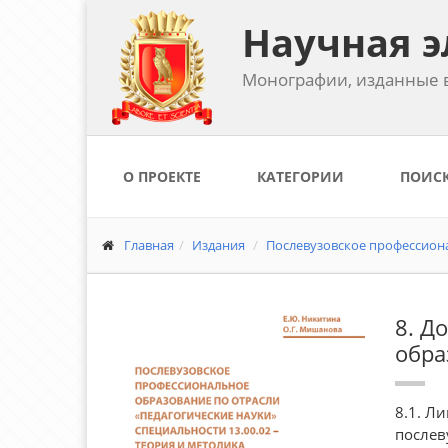
Научная э
Монографии, изданные в
О ПРОЕКТЕ
КАТЕГОРИИ
ПОИС
Главная
Издания
Послевузовское профессиона
8. Д
обра
8.1. Л
послев