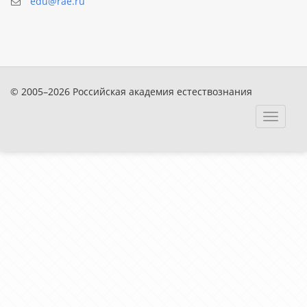
edu@rae.ru
© 2005–2026 Российская академия естествознания
Toggle
navigat