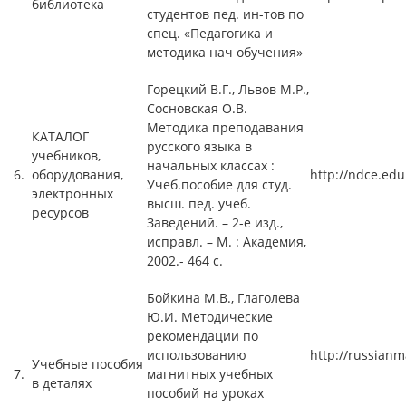
библиотека
студентов пед. ин-тов по
спец. «Педагогика и
методика нач обучения»
Горецкий В.Г., Львов М.Р.,
Сосновская О.В.
Методика преподавания
КАТАЛОГ
русского языка в
учебников,
начальных классах :
6.
оборудования,
http://ndce.edu
Учеб.пособие для студ.
электронных
высш. пед. учеб.
ресурсов
Заведений. – 2-е изд.,
исправл. – М. : Академия,
2002.- 464 с.
Бойкина М.В., Глаголева
Ю.И. Методические
рекомендации по
использованию
http://russian
Учебные пособия
7.
магнитных учебных
в деталях
пособий на уроках