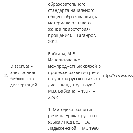
образовательного
стандарта начального
общего образования (на
материале речевого
жанра приветствия/
прощания). – Таганрог,
2012.
Бабкина, М.В.
Использование
DisserCat –
межпредметных связей в
электронная
процессе развития речи
2.
http://www.dis
библиотека
на уроках русского языка:
диссертаций
дис... .канд. пед. наук /
М.В. Бабкина. – 1997. –
229 с.
1. Методика развития
речи на уроках русского
языка / Под ред. Т.А.
Ладыженской. – М., 1980.