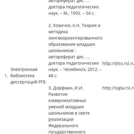
автореферат дис. ...
доктора педагогических
наук. – М., 1992. – 54 c.
2. Кохичко, А.Н. Теория и
методика
лингвоориентированного
образования младших
школьников :
автореферат дис. ...
доктора педагогических
http://diss.rsl.r
Электронная
наук. – Челябинск, 2012. –
1.
библиотека
48 с.
диссертаций РГБ
3. Дорфман, И.И.
http://sigla.rsl.
Развитие
коммуникативных
умений младших
школьников в свете
реализации
Федерального
государственного