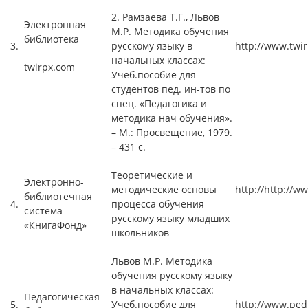
2. Рамзаева Т.Г., Львов
Электронная
М.Р. Методика обучения
библиотека
3.
русскому языку в
http://www.twi
начальных классах:
twirpx.com
Учеб.пособие для
студентов пед. ин-тов по
спец. «Педагогика и
методика нач обучения».
– М.: Просвещение, 1979.
– 431 с.
Теоретические и
Электронно-
методические основы
http://http://w
библиотечная
4.
процесса обучения
система
русскому языку младших
«КнигаФонд»
школьников
Львов М.Р. Методика
обучения русскому языку
в начальных классах:
Педагогическая
5.
Учеб.пособие для
http://www.pedl