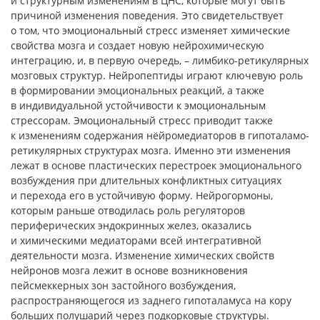
и структурным изменениям в ЦНС, которые могут быть
причиной изменения поведения. Это свидетельствует
о том, что эмоциональный стресс изменяет химические
свойства мозга и создает новую нейрохимическую
интеграцию, и, в первую очередь, – лимбико-ретикулярных
мозговых структур. Нейропептиды играют ключевую роль
в формировании эмоциональных реакций, а также
в индивидуальной устойчивости к эмоциональным
стрессорам. Эмоциональный стресс приводит также
к изменениям содержания нёйромедиаторов в гипоталамо-
ретикулярных структурах мозга. Именно эти изменения
лежат в основе пластических перестроек эмоционального
возбуждения при длительных конфликтных ситуациях
и перехода его в устойчивую форму. Нейрогормоны,
которым раньше отводилась роль регуляторов
периферических эндокринных желез, оказались
и химическими медиаторами всей интегративной
деятельности мозга. Изменение химических свойств
нейронов мозга лежит в основе возникновения
пейсмеккерных зон застойного возбуждения,
распространяющегося из заднего гипоталамуса на кору
больших полушарий через подкорковые структуры.