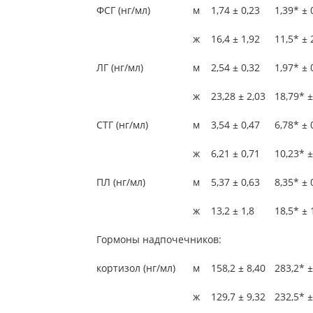
ФСГ (нг/мл)
м
1,74 ± 0,23
1,39* ± 
ж
16,4 ± 1,92
11,5* ± 
ЛГ (нг/мл)
м
2,54 ± 0,32
1,97* ± 
ж
23,28 ± 2,03
18,79* ±
СТГ (нг/мл)
м
3,54 ± 0,47
6,78* ± 
ж
6,21 ± 0,71
10,23* ±
ПЛ (нг/мл)
м
5,37 ± 0,63
8,35* ± 
ж
13,2 ± 1,8
18,5* ± 
Гормоны надпочечников:
кортизол (нг/мл)
м
158,2 ± 8,40
283,2* ±
ж
129,7 ± 9,32
232,5* ±