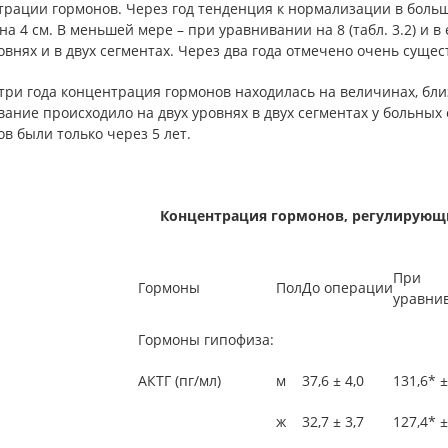
трации гормонов. Через год тенденция к нормализации в боль
на 4 см. В меньшей мере – при уравнивании на 8 (табл. 3.2) и в 
овнях и в двух сегментах. Через два года отмечено очень суще
три года концентрация гормонов находилась на величинах, близ
вание происходило на двух уровнях в двух сегментах у больны
в были только через 5 лет.
Концентрация гормонов, регулирующ
При
Гормоны
Пол
До операции
уравни
Гормоны гипофиза:
АКТГ (пг/мл)
м
37,6 ± 4,0
131,6* ±
ж
32,7 ± 3,7
127,4* ±