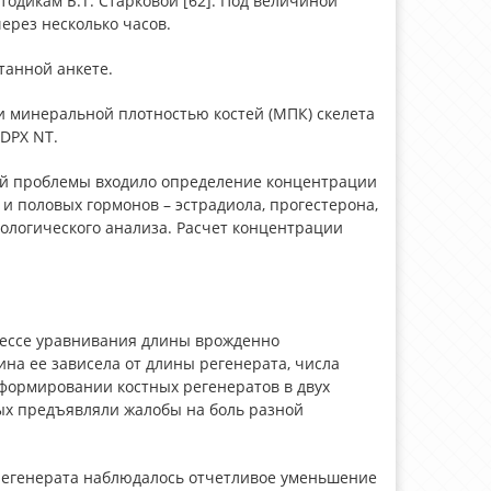
одикам Б.Т. Старковой [62]. Под величиной
рез несколько часов.
танной анкете.
 минеральной плотностью костей (МПК) скелета
DPX NT.
ной проблемы входило определение концентрации
 и половых гормонов – эстрадиола, прогестерона,
нологического анализа. Расчет концентрации
цессе уравнивания длины врожденно
ина ее зависела от длины регенерата, числа
формировании костных регенератов в двух
ных предъявляли жалобы на боль разной
регенерата наблюдалось отчетливое уменьшение