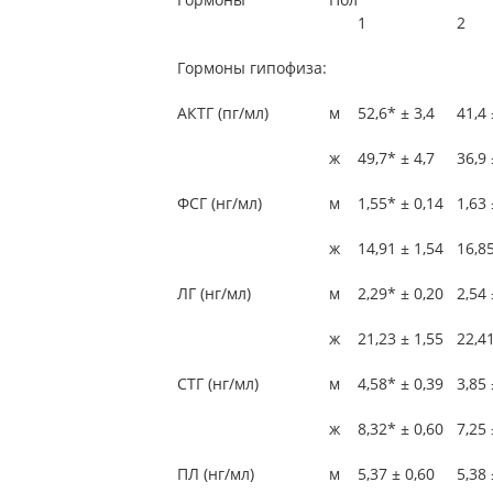
1
2
Гормоны гипофиза:
АКТГ (пг/мл)
м
52,6* ± 3,4
41,4 
ж
49,7* ± 4,7
36,9 
ФСГ (нг/мл)
м
1,55* ± 0,14
1,63 
ж
14,91 ± 1,54
16,85
ЛГ (нг/мл)
м
2,29* ± 0,20
2,54 
ж
21,23 ± 1,55
22,41
СТГ (нг/мл)
м
4,58* ± 0,39
3,85 
ж
8,32* ± 0,60
7,25 
ПЛ (нг/мл)
м
5,37 ± 0,60
5,38 