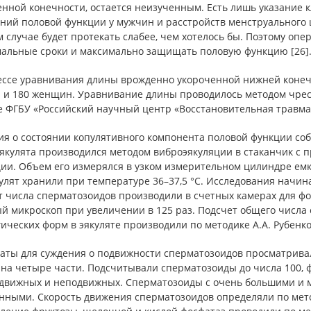
нной конечности, остается неизученным. Есть лишь указание 
ний половой функции у мужчин и расстройств менструального 
 случае будет протекать слабее, чем хотелось бы. Поэтому о
мальные сроки и максимально защищать половую функцию [26]
ессе уравнивания длины врожденно укороченной нижней конечн
 и 180 женщин. Уравнивание длины проводилось методом чреско
 ФГБУ «Российский научный центр «Восстановительная травмат
ия о состоянии копулятивного компонента половой функции соб
эякулята производился методом виброэякуляции в стаканчик с 
ции. Объем его измерялся в узком измерительном цилиндре ем
улят хранили при температуре 36–37,5 °С. Исследования начин
т числа сперматозоидов производили в счетных камерах для ф
й микроскоп при увеличении в 125 раз. Подсчет общего числа
ических форм в эякуляте производили по методике А.А. Рубенков
аты для суждения о подвижности сперматозоидов просматривал
 на четыре части. Подсчитывали сперматозоиды до числа 100, 
движных и неподвижных. Сперматозоиды с очень большими и м
ными. Скорость движения сперматозоидов определяли по метод