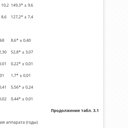
 10,2
149,3* ± 9,6
 8,6
127,2* ± 7,4
,68
8,6* ± 0,40
2,30
52,8* ± 3,07
0,01
0,22* ± 0,01
,01
1,7* ± 0,01
0,41
5,56* ± 0,24
0,02
0,44* ± 0,01
Продолжение табл. 3.1
ия аппарата (годы)