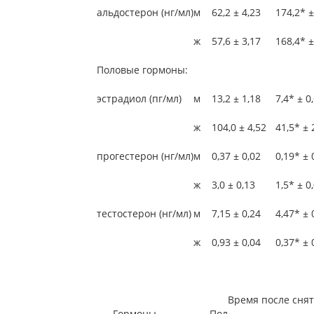
альдостерон (нг/мл)
м
62,2 ± 4,23
174,2* ±
ж
57,6 ± 3,17
168,4* ±
Половые гормоны:
эстрадиол (пг/мл)
м
13,2 ± 1,18
7,4* ± 0
ж
104,0 ± 4,52
41,5* ± 
прогестерон (нг/мл)
м
0,37 ± 0,02
0,19* ± 
ж
3,0 ± 0,13
1,5* ± 0
тестостерон (нг/мл)
м
7,15 ± 0,24
4,47* ± 
ж
0,93 ± 0,04
0,37* ± 
Время после снят
Гормоны
Пол