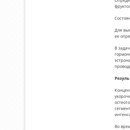
Определ
фрукто
Состоя
Для вы
ее опре
В зада
гормоно
эстрона
провод
Резуль
Концен
укороче
остеот
сегмент
интенс
Во вре