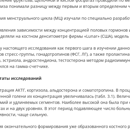
ение фруктозы, щелочной и кислой фосфатаз проводили по мет
лиза понимали разницу между первым и вторым определеним че
ния менструального цикла (МЦ) изучали по специально разрабо
явления зависимости между концентрацией половых гормонов и
деляли на костном денситометре фирмы «Lunar» (США), модель 
чу настоящего исследования как первого шага в изучении дан
в стресс-группы, гонадотропинов (ФСГ, ЛГ), а также пролактина
, эстриола, андростендиона, тестостерона методом радиоимму
ился на гамма-счетчике.
таты исследований
трация АКТГ, кортизола, альдостерона и соматотропина. В про
нной голени их концентрация увеличивалась (табл. 3.1). Велич
омий и удлиняемых сегментов. Наиболее высокой она была при 
ах и на двух уровнях. В этот период подавляющее число боль
ивности, чаще сильную.
мя окончательного формирования уже образованного костного 