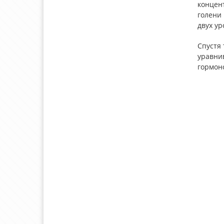
концен
голени 
двух ур
Спустя 
уравни
гормоно