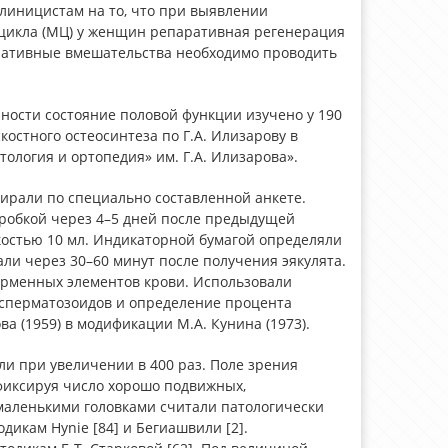
клиницистам на то, что при выявлении
цикла (МЦ) у женщин репаративная регенерация
перативные вмешательства необходимо проводить
.
ости состояние половой функции изучено у 190
стного остеосинтеза по Г.А. Илизарову в
ология и ортопедия» им. Г.А. Илизарова».
ирали по специально составленной анкете.
пробкой через 4–5 дней после предыдущей
костью 10 мл. Индикаторной бумагой определяли
али через 30–60 минут после получения эякулята.
орменных элементов крови. Использовали
 сперматозоидов и определение процента
а (1959) в модификации М.А. Кунина (1973).
и при увеличении в 400 раз. Поле зрения
фиксируя число хорошо подвижных,
аленькими головками считали патологически
икам Hynie [84] и Бегиашвили [2].