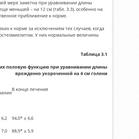
шей мере заметна при уравнивании длины
еще меньшей – на 12 см (табл. 3.3), особенно на
ственное приближение к норме.
ких к норме за исключением тех случаев, когда
х остеомиелитом. У них нормальные величины
Таблица 3.1
их половую функцию при уравнивании длины
врожденно укороченной на 4 см голени
В конце лечения
вании
 6,2
94,0* ± 6,6
 7,0
88,9* ± 5,9