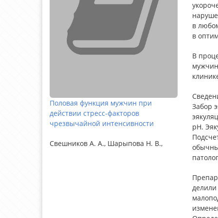
укороче
наруше
в любом
в опти
В проц
мужчин
клинике
Сведен
Половая функция мужчин при
Забор 
действии стресс-факторов
эякуля
чрезвычайной интенсивности
pH. Эяк
Подсче
Свешников А. А., Шарыпова Н. В.,
обычны
патолог
Препар
делили
малопо
изменен