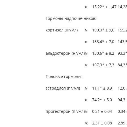
ж
15,22* ± 1,47
14,28
Гормоны надпочечников:
кортизол (нг/мл)
м
190,0* ± 9,6
155,2
ж
183,4* ± 7,0
143,5
альдостерон (нг/мл)
м
130,6* ± 8,2
93,3*
ж
107,3* ± 7,3
84,3*
Половые гормоны:
эстрадиол (пг/мл)
м
11,1* ± 8,9
12,0 
ж
74,2* ± 5,0
94,3 
прогестерон (пг/мл)
м
0,31 ± 0,04
0,34 
ж
2,31 ± 0,08
2,89 