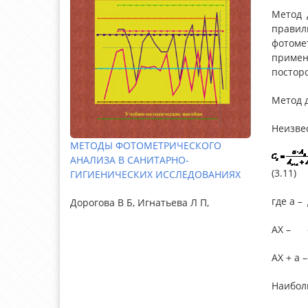
Метод 
правил
фотоме
примен
посторо
Метод 
Неизве
МЕТОДЫ ФОТОМЕТРИЧЕСКОГО
АНАЛИЗА В САНИТАРНО-
(3.11)
ГИГИЕНИЧЕСКИХ ИССЛЕДОВАНИЯХ
где a –
Дорогова В Б, Игнатьева Л П,
АХ –
АХ + а –
Наиболь