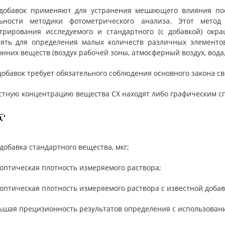
добавок применяют для устранения мешающего влияния пос
ьности методики фотометрического анализа. Этот метод
трирования исследуемого и стандартного (с добавкой) окра
ять для определения малых количеств различных элементо
нних веществ (воздух рабочей зоны, атмосферный воздух, вода,
добавок требует обязательного соблюдения основного закона с
стную концентрацию вещества СХ находят либо графическим сп
добавка стандартного вещества, мкг;
оптическая плотность измеряемого раствора;
оптическая плотность измеряемого раствора с известной добав
шая прецизионность результатов определения с использованием