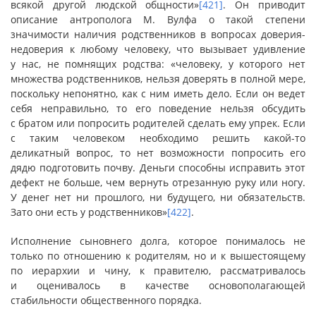
всякой другой людской общности»
[421]
. Он приводит
описание антрополога М. Вулфа о такой степени
значимости наличия родственников в вопросах доверия-
недоверия к любому человеку, что вызывает удивление
у нас, не помнящих родства: «человеку, у которого нет
множества родственников, нельзя доверять в полной мере,
поскольку непонятно, как с ним иметь дело. Если он ведет
себя неправильно, то его поведение нельзя обсудить
с братом или попросить родителей сделать ему упрек. Если
с таким человеком необходимо решить какой-то
деликатный вопрос, то нет возможности попросить его
дядю подготовить почву. Деньги способны исправить этот
дефект не больше, чем вернуть отрезанную руку или ногу.
У денег нет ни прошлого, ни будущего, ни обязательств.
Зато они есть у родственников»
[422]
.
Исполнение сыновнего долга, которое понималось не
только по отношению к родителям, но и к вышестоящему
по иерархии и чину, к правителю, рассматривалось
и оценивалось в качестве основополагающей
стабильности общественного порядка.