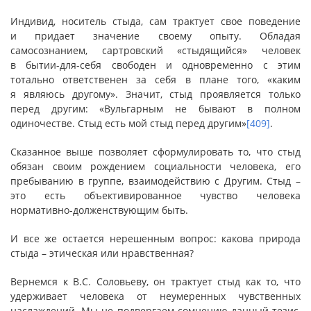
Индивид, носитель стыда, сам трактует свое поведение
и придает значение своему опыту. Обладая
самосознанием, сартровский «стыдящийся» человек
в бытии-для-себя свободен и одновременно с этим
тотально ответственен за себя в плане того, «каким
я являюсь другому». Значит, стыд проявляется только
перед другим: «Вульгарным не бывают в полном
одиночестве. Стыд есть мой стыд перед другим»
[409]
.
Сказанное выше позволяет сформулировать то, что стыд
обязан своим рождением социальности человека, его
пребыванию в группе, взаимодействию с Другим. Стыд –
это есть объективированное чувство человека
нормативно-долженствующим быть.
И все же остается нерешенным вопрос: какова природа
стыда – этическая или нравственная?
Вернемся к В.С. Соловьеву, он трактует стыд как то, что
удерживает человека от неумеренных чувственных
наслаждений. Мы не подвергаем сомнению данный тезис,