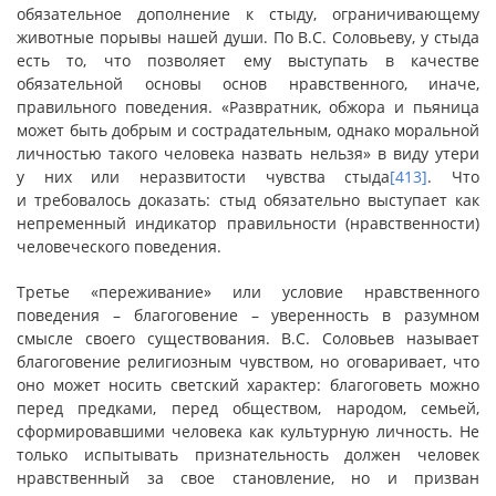
обязательное дополнение к стыду, ограничивающему
животные порывы нашей души. По В.С. Соловьеву, у стыда
есть то, что позволяет ему выступать в качестве
обязательной основы основ нравственного, иначе,
правильного поведения. «Развратник, обжора и пьяница
может быть добрым и сострадательным, однако моральной
личностью такого человека назвать нельзя» в виду утери
у них или неразвитости чувства стыда
[413]
. Что
и требовалось доказать: стыд обязательно выступает как
непременный индикатор правильности (нравственности)
человеческого поведения.
Третье «переживание» или условие нравственного
поведения – благоговение – уверенность в разумном
смысле своего существования. В.С. Соловьев называет
благоговение религиозным чувством, но оговаривает, что
оно может носить светский характер: благоговеть можно
перед предками, перед обществом, народом, семьей,
сформировавшими человека как культурную личность. Не
только испытывать признательность должен человек
нравственный за свое становление, но и призван