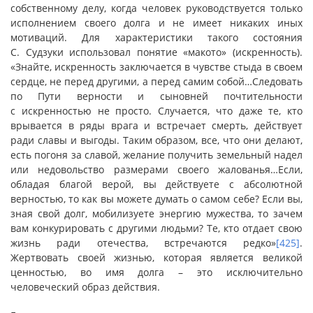
собственному делу, когда человек руководствуется только
исполнением своего долга и не имеет никаких иных
мотиваций. Для характеристики такого состояния
С. Судзуки использовал понятие «макото» (искренность).
«Знайте, искренность заключается в чувстве стыда в своем
сердце, не перед другими, а перед самим собой…Следовать
по Пути верности и сыновней почтительности
с искренностью не просто. Случается, что даже те, кто
врывается в ряды врага и встречает смерть, действует
ради славы и выгоды. Таким образом, все, что они делают,
есть погоня за славой, желание получить земельный надел
или недовольство размерами своего жалованья…Если,
обладая благой верой, вы действуете с абсолютной
верностью, то как вы можете думать о самом себе? Если вы,
зная свой долг, мобилизуете энергию мужества, то зачем
вам конкурировать с другими людьми? Те, кто отдает свою
жизнь ради отечества, встречаются редко»
[425]
.
Жертвовать своей жизнью, которая является великой
ценностью, во имя долга – это исключительно
человеческий образ действия.