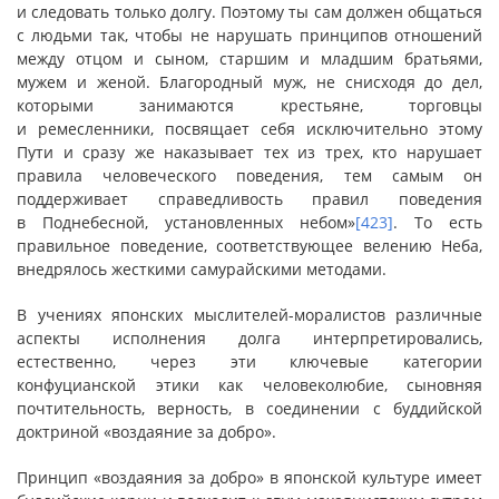
и следовать только долгу. Поэтому ты сам должен общаться
с людьми так, чтобы не нарушать принципов отношений
между отцом и сыном, старшим и младшим братьями,
мужем и женой. Благородный муж, не снисходя до дел,
которыми занимаются крестьяне, торговцы
и ремесленники, посвящает себя исключительно этому
Пути и сразу же наказывает тех из трех, кто нарушает
правила человеческого поведения, тем самым он
поддерживает справедливость правил поведения
в Поднебесной, установленных небом»
[423]
. То есть
правильное поведение, соответствующее велению Неба,
внедрялось жесткими самурайскими методами.
В учениях японских мыслителей-моралистов различные
аспекты исполнения долга интерпретировались,
естественно, через эти ключевые категории
конфуцианской этики как человеколюбие, сыновняя
почтительность, верность, в соединении с буддийской
доктриной «воздаяние за добро».
Принцип «воздаяния за добро» в японской культуре имеет