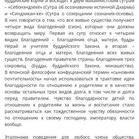
буддийские корни и восходит к двум махаянистским сутрам
– «Сёбонэндзёкё» (Сутра об осознавании истинной Дхармы)
и «Синдзикан-кё» (Сутра о созерцании сознания-основы).
В них говорится о том, что все живые существа получают
четыре вида благодеяний (сион), которые они должны
возвращать миру. Первая из сутр относит к четырем
видам благодеяний – благодеяния отца, матери, будды
Нёрай и учителя буддийского Закона, а вторая –
благодеяния отца и матери, благодеяния всех живых
существ, благодеяния правителя страны, благодеяния трех
сокровищ (Будды, буддийского Закона, монашества).
В японской философии конфуцианский термин «сыновняя
почтительность» начал использоваться в трактовке идеи
благодарности по отношению к родителям и в качестве
основы остальных трех видов долга, в том числе и долга
перед правителем. Чувство благодарности детей по
отношению к родителям за жизнь и воспитание стало
рассматриваться как тождественное чувству обязанности
по отношению к своему господину, императору, власти
вообще.
Эталонами поведения для любого члена общества,