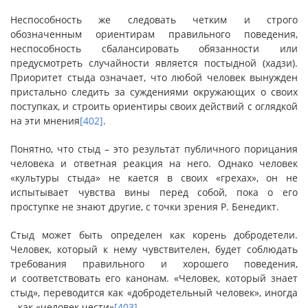
Неспособность же следовать четким и строго
обозначенным ориентирам правильного поведения,
неспособность сбалансировать обязанности или
предусмотреть случайности является постыдной (хадзи).
Приоритет стыда означает, что любой человек вынужден
пристально следить за суждениями окружающих о своих
поступках, и строить ориентиры своих действий с оглядкой
на эти мнения
[402]
.
Понятно, что стыд – это результат публичного порицания
человека и ответная реакция на него. Однако человек
«культуры стыда» не кается в своих «грехах», он не
испытывает чувства вины перед собой, пока о его
проступке не знают другие, с точки зрения Р. Бенедикт.
Стыд может быть определен как корень добродетели.
Человек, который к нему чувствителен, будет соблюдать
требования правильного и хорошего поведения,
и соответствовать его канонам. «Человек, который знает
стыд», переводится как «добродетельный человек», иногда
– как «человек чести»
[403]
.