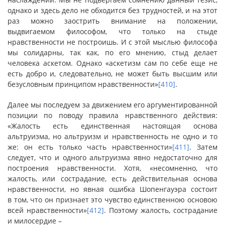
однако и здесь дело не обходится без трудностей, и на этот
раз можно заострить внимание на положении,
выдвигаемом философом, что только на стыде
нравственности не построишь. И с этой мыслью философа
мы солидарны, так как, по его мнению, стыд делает
человека аскетом. Однако «аскетизм сам по себе еще не
есть добро и, следовательно, не может быть высшим или
безусловным принципом нравственности»
[410]
.
Далее мы последуем за движением его аргументированной
позиции по поводу правила нравственного действия:
«Жалость есть единственная настоящая основа
альтруизма, но альтруизм и нравственность не одно и то
же: он есть только часть нравственности»
[411]
. Затем
следует, что и одного альтруизма явно недостаточно для
построения нравственности. Хотя, «несомненно, что
жалость, или сострадание, есть действительная основа
нравственности, но явная ошибка Шопенгауэра состоит
в том, что он признает это чувство единственною основою
всей нравственности»
[412]
. Поэтому жалость, сострадание
и милосердие –