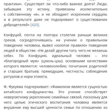
практики». Существует ли что-либо важнее долга? Люди,
забывшие эту истину, привязаны исключительно
к собственному «я», и не обладают искренним сердцем,
и в результате даже не подозревают о существовании
добродетелей»
[420]
.
Конфуций, почти на полтора столетия раньше великих
греков, сосредоточившись на учении о правильном
поведении человека, вывел «золотое правило» поведения
людей в обществе: «Не делай другим того, чего не желаешь
себе». По Конфуцию, идеальный человек – это
«благородный муж» (цзюнь-цзы), основными качествами
которого являются: человеколюбие; почитание родителей
и старших братьев; прямодушие, честность; соблюдение
ритуалов и норм этикета.
Ф. Фукуяма подчеркивает: «Фамилизм является сущностью
китайского конфуцианства. Это учение способствует
невероятному укреплению семейных связей, поскольку для
него целью этического воспитания человека является
внушение ему высшей ценности семьи по отношению ко