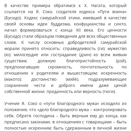
В качестве примера обратимся к Х. Нагата, который
ссылается на Я. Соко, создателя кодекса «Пути воина»
(Бусидо). Кодекс самурайской этики, имевший в качестве
своей основы идеи буддизма, конфуцианства и синто,
начал формироваться с конца XII века. Его ценности
(Бусидо) стали образцом поведения для всех общественных
слоев. К числу основных добродетелей самурайской
морали принято относить: справедливость (ги); мужество
(ю); милосердие или сострадание (дзин) ко всем живым
существам; должную благопристойность (рэй),
предполагавшую скромность, почтительность по
отношению к родителям и вышестоящим; искренность
(макото); достоинство (мэйё), подразумевающее
сохранение чести и доброго имени даже ценой
собственной жизни; преданность или верность (тюги).
Учение Я. Соко о «пути благородного мужа» исходило из
положения, что «дело благородного мужа – контролировать
себя. Обретя господина – быть верным ему до конца, как
предписано законами; в отношениях с товарищами – быть
полностью искренним; быть сдержанным в личной жизни