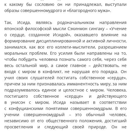
к какому бы сословию он ни принадлежал, выступали
образы совершенномудрого и «благородного мужа».
Так, Исида, являясь родоначальником направления
японской философской мысли Сэкинмон сингаку – «Учение
о сердце, созданное Исидой», оказавшего влияние на
формирование дисциплинированной и активной личности,
занимался, как все его коллеги-мыслители, разрешением
моральных проблем. Его усилия были направлены на то,
чтобы побудить человека познать самого себя, через себя
весь остальной мир, а самое главное – действовать, не
входя с миром в конфликт, не нарушая его порядка. Он
учил своих слушателей постигать собственное «сердце»,
причем за ним признавалась имманентность миру, за ним
подразумевалось единое и целостное с миром. Человека,
постигшего собственное «сердце» и действующего
в унисон с миром, Исида называет в соответствии
с конфуцианскими понятиями совершенномудрым. В его
учении совершенномудрый – это обычный человек,
независимо от его общественного положения, достигший
просветления и следующий своей природе. Он не