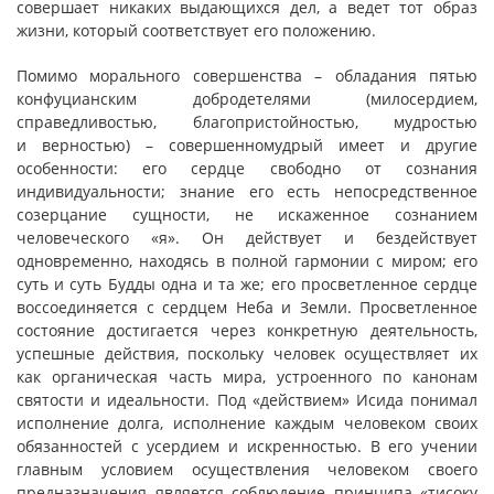
совершает никаких выдающихся дел, а ведет тот образ
жизни, который соответствует его положению.
Помимо морального совершенства – обладания пятью
конфуцианским добродетелями (милосердием,
справедливостью, благопристойностью, мудростью
и верностью) – совершенномудрый имеет и другие
особенности: его сердце свободно от сознания
индивидуальности; знание его есть непосредственное
созерцание сущности, не искаженное сознанием
человеческого «я». Он действует и бездействует
одновременно, находясь в полной гармонии с миром; его
суть и суть Будды одна и та же; его просветленное сердце
воссоединяется с сердцем Неба и Земли. Просветленное
состояние достигается через конкретную деятельность,
успешные действия, поскольку человек осуществляет их
как органическая часть мира, устроенного по канонам
святости и идеальности. Под «действием» Исида понимал
исполнение долга, исполнение каждым человеком своих
обязанностей с усердием и искренностью. В его учении
главным условием осуществления человеком своего
предназначения является соблюдение принципа «тисоку