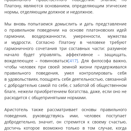
Платону, являются основанием, определяющим этические
нормы, отделяющим должное и недолжное.
Мы вновь попытаемся домыслить и дать представление
о правильном поведении на основе платоновских идей
гармонии, воздержанности, умеренности, мужества
и мудрости. Согласно Платону в человеке требуют
гармоничного сочетания три составных части: разумное
начало будет управлять, аффективное – защищать,
вожделеющее – повиноваться
[417]
. Для философа важно,
чтобы человек при своей земной жизни придерживался
правильного поведения, умел контролировать себя
в удовольствиях, поощрять себя деятельностью, связанной
с добродетелью самой по себе, с заботой об общественном
благе, нежели приобретением богатства, даже, если оно не
расходится с общепринятыми нормами.
Аристотель также рассматривает основы правильного
поведения, руководствуясь ими, человек поступает
добродетельно, значит, он стремится к своему счастью,
достичь которое возможно только в том случае, когда