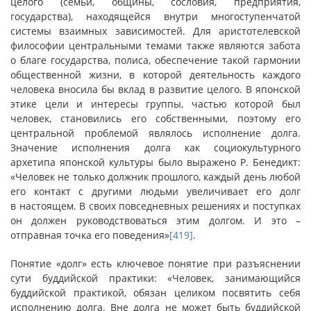
целого (семьи, общины, сословия, предприятия,
государства), находящейся внутри многоступенчатой
системы взаимных зависимостей. Для аристотелевской
философии центральными темами также являются забота
о благе государства, полиса, обеспечение такой гармонии
общественной жизни, в которой деятельность каждого
человека вносила бы вклад в развитие целого. В японской
этике цели и интересы группы, частью которой был
человек, становились его собственными, поэтому его
центральной проблемой являлось исполнение долга.
Значение исполнения долга как социокультурного
архетипа японской культуры было выражено Р. Бенедикт:
«Человек не только должник прошлого, каждый день любой
его контакт с другими людьми увеличивает его долг
в настоящем. В своих повседневных решениях и поступках
он должен руководствоваться этим долгом. И это –
отправная точка его поведения»
[419]
.
Понятие «долг» есть ключевое понятие при разъяснении
сути буддийской практики: «Человек, занимающийся
буддийской практикой, обязан целиком посвятить себя
исполнению долга. Вне долга не может быть буддийской