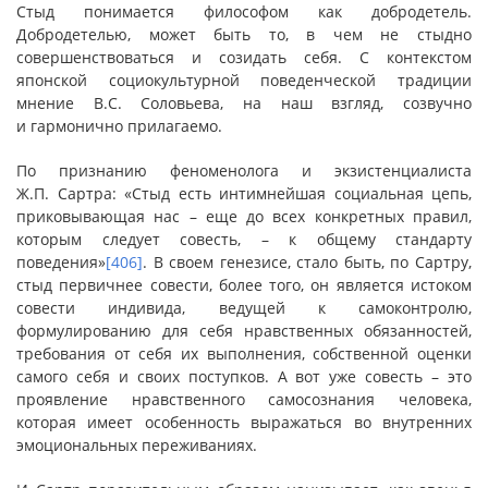
Стыд понимается философом как добродетель.
Добродетелью, может быть то, в чем не стыдно
совершенствоваться и созидать себя. С контекстом
японской социокультурной поведенческой традиции
мнение В.С. Соловьева, на наш взгляд, созвучно
и гармонично прилагаемо.
По признанию феноменолога и экзистенциалиста
Ж.П. Сартра: «Стыд есть интимнейшая социальная цепь,
приковывающая нас – еще до всех конкретных правил,
которым следует совесть, – к общему стандарту
поведения»
[406]
. В своем генезисе, стало быть, по Сартру,
стыд первичнее совести, более того, он является истоком
совести индивида, ведущей к самоконтролю,
формулированию для себя нравственных обязанностей,
требования от себя их выполнения, собственной оценки
самого себя и своих поступков. А вот уже совесть – это
проявление нравственного самосознания человека,
которая имеет особенность выражаться во внутренних
эмоциональных переживаниях.