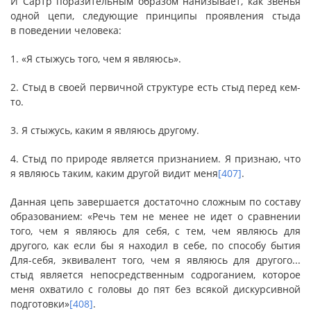
И Сартр поразительным образом нанизывает, как звенья
одной цепи, следующие принципы проявления стыда
в поведении человека:
1. «Я стыжусь того, чем я являюсь».
2. Стыд в своей первичной структуре есть стыд перед кем-
то.
3. Я стыжусь, каким я являюсь другому.
4. Стыд по природе является признанием. Я признаю, что
я являюсь таким, каким другой видит меня
[407]
.
Данная цепь завершается достаточно сложным по составу
образованием: «Речь тем не менее не идет о сравнении
того, чем я являюсь для себя, с тем, чем являюсь для
другого, как если бы я находил в себе, по способу бытия
Для-себя, эквивалент того, чем я являюсь для другого...
стыд является непосредственным содроганием, которое
меня охватило с головы до пят без всякой дискурсивной
подготовки»
[408]
.