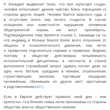
Р. Бенедикт выдвигает тезис, что при «культуре стыда»,
человек испытывает данное чувство, боясь порицания со
стороны других людей. Человек боится мирского суда, а
в отсутствие оного, ему нечего стыдится. В случае
оглашения или известности нарушения человеком
общепринятой нормы, им могут пренебречь.
Подтверждением тому является ссылка С. Хакамада на то,
что индивид в Японии боялся более всего отлучения от
общины и психологического давления, ему легче
и привычнее подчиниться нормам и правилам. Видимо,
поэтому в обществе действовала незыблемость
исполнительской дисциплины, в частности, в стране
выполнялся строжайший запрет «давать ночлег даже на
одну ночь беглым, ушедшим в монахи, отшельникам,
странствующим монахам, торговцам лошадьми,
несемейным, сбежавшим из других мест крестьянам
и родственникам»
[401]
.
Если в Европе действует правило: «мой дом – моя
крепость», то в Японии семья легко проникаема со стороны
общества, власти, общественного мнения.