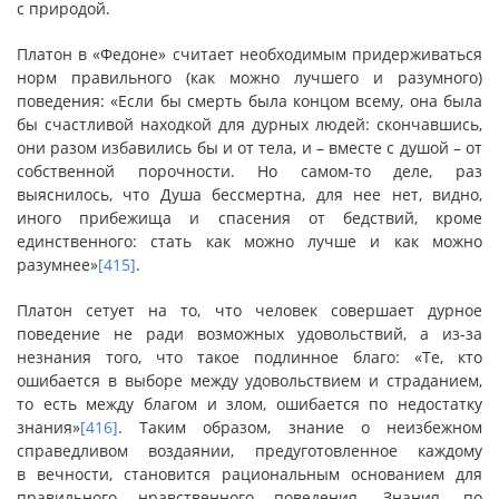
с природой.
Платон в «Федоне» считает необходимым придерживаться
норм правильного (как можно лучшего и разумного)
поведения: «Если бы смерть была концом всему, она была
бы счастливой находкой для дурных людей: скончавшись,
они разом избавились бы и от тела, и – вместе с душой – от
собственной порочности. Но самом-то деле, раз
выяснилось, что Душа бессмертна, для нее нет, видно,
иного прибежища и спасения от бедствий, кроме
единственного: стать как можно лучше и как можно
разумнее»
[415]
.
Платон сетует на то, что человек совершает дурное
поведение не ради возможных удовольствий, а из-за
незнания того, что такое подлинное благо: «Те, кто
ошибается в выборе между удовольствием и страданием,
то есть между благом и злом, ошибается по недостатку
знания»
[416]
. Таким образом, знание о неизбежном
справедливом воздаянии, предуготовленное каждому
в вечности, становится рациональным основанием для
правильного нравственного поведения. Знания, по