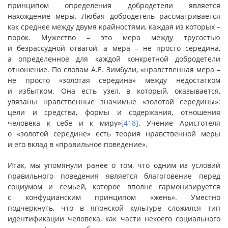
принципом определения добродетели является
нахождение меры. Любая добродетель рассматривается
как среднее между двумя крайностями, каждая из которых –
порок. Мужество – это мера между трусостью
и безрассудной отвагой, а мера – не просто середина,
а определенное для каждой конкретной добродетели
отношение. По словам А.Е. Зимбули, «нравственная мера –
не просто «золотая середина» между недостатком
и избытком. Она есть узел, в который, оказывается,
увязаны нравственные значимые «золотой середины»:
цели и средства, формы и содержания, отношения
человека к себе и к миру»
[418]
. Учение Аристотеля
о «золотой середине» есть теория нравственной меры
и его вклад в «правильное поведение».
Итак, мы упомянули ранее о том, что одним из условий
правильного поведения является благоговение перед
социумом и семьей, которое вполне гармонизируется
с конфуцианским принципом «жень». Уместно
подчеркнуть, что в японской культуре сложился тип
идентификации человека, как части некоего социального