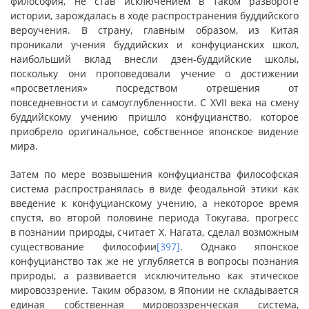
философия, не став исключением в таком развороте
истории, зарождалась в ходе распространения буддийского
вероучения. В страну, главным образом, из Китая
проникали учения буддийских и конфуцианских школ,
наибольший вклад внесли дзен-буддийские школы,
поскольку они проповедовали учение о достижении
«просветления» посредством отрешения от
повседневности и самоуглубленности. С XVII века на смену
буддийскому учению пришло конфуцианство, которое
приобрело оригинальное, собственное японское видение
мира.
Затем по мере возвышения конфуцианства философская
система распространялась в виде феодальной этики как
введение к конфуцианскому учению, а некоторое время
спустя, во второй половине периода Токугава, прогресс
в познании природы, считает Х. Нагата, сделал возможным
существование философии
[397]
. Однако японское
конфуцианство так же не углубляется в вопросы познания
природы, а развивается исключительно как этическое
мировоззрение. Таким образом, в Японии не складывается
единая собственная мировоззренческая система,