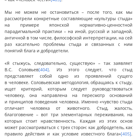
Мы не можем не остановиться – после того, как мы
рассмотрели конкретные составляющие «культуры стыда»
на примере японской нормативно-ценностной
парадигмальной практики – на иной, русской и западной,
античной в том числе, философской интерпретации, на сей
раз касательно проблемы стыда и связанных с ним
понятий блага и добродетели.
«Я стыжусь, следовательно, существую» – так заявляет
В.С. Соловьев
[404]
. Из этого следует, что стыд
представляет собой одно из проявлений сущего
в человеке. Соловьевская методология, обращаясь к стыду,
ищет критерий, которым следует руководствоваться
человеку, она направлена на пересмотр оснований
и принципов поведения человека. Именно «чувство стыда
отличает человека от животного. Стыд, жалость,
благоговение – вот три элементарных переживания, на
которых стоит нравственность. Каждая из этих основ
может рассматриваться с трех сторон: как добродетель, как
правило действия и как условие известного блага»
[405]
.