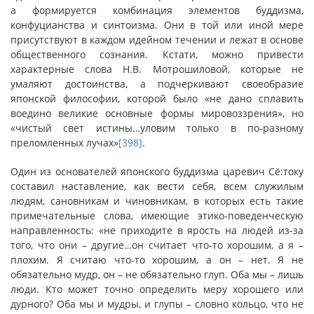
а формируется комбинация элементов буддизма,
конфуцианства и синтоизма. Они в той или иной мере
присутствуют в каждом идейном течении и лежат в основе
общественного сознания. Кстати, можно привести
характерные слова Н.В. Мотрошиловой, которые не
умаляют достоинства, а подчеркивают своеобразие
японской философии, которой было «не дано сплавить
воедино великие основные формы мировоззрения», но
«чистый свет истины…уловим только в по-разному
преломленных лучах»
[398]
.
Один из основателей японского буддизма царевич Сё:току
составил наставление, как вести себя, всем служилым
людям, сановникам и чиновникам, в которых есть такие
примечательные слова, имеющие этико-поведенческую
направленность: «не приходите в ярость на людей из-за
того, что они – другие…он считает что-то хорошим, а я –
плохим. Я считаю что-то хорошим, а он – нет. Я не
обязательно мудр, он – не обязательно глуп. Оба мы – лишь
люди. Кто может точно определить меру хорошего или
дурного? Оба мы и мудры, и глупы – словно кольцо, что не