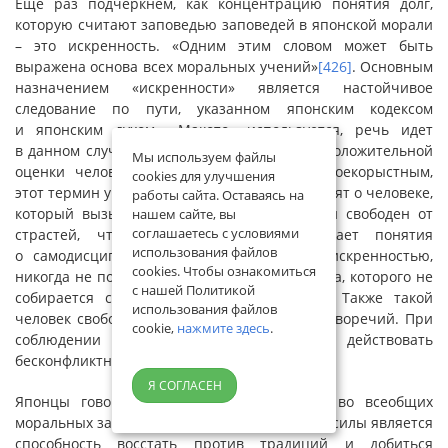
Еще раз подчеркнем, как концентрацию понятия долг,
которую считают заповедью заповедей в японской морали
– это искренность. «Одним этим словом может быть
выражена основа всех моральных учений»
[426]
. Основным
назначением «искренности» является настойчивое
следование по пути, указанном японским кодексом
и японским духом. «Макото» используется, речь идет
в данном случае о другой его стороне, для положительной
Мы используем файлы
оценки человека, который не является своекорыстным,
cookies для улучшения
этот термин употребляется тогда, когда говорят о человеке,
работы сайта. Оставаясь на
который вызывает восхищение тем, что он свободен от
нашем сайте, вы
соглашаетесь с условиями
страстей, что, в свою очередь, отражает понятия
использования файлов
о самодисциплине. Японец, обладающий искренностью,
cookies. Чтобы ознакомиться
никогда не позволит себе оскорбить человека, которого не
с нашей Политикой
собирается спровоцировать на агрессию. Также такой
использования файлов
человек свободен от психологических противоречий. При
cookie,
нажмите здесь
.
соблюдении кодекса человек может действовать
бесконфликтно и эффективно
[427]
.
Я СОГЛАСЕН
Японцы говорят, что они не нуждаются во всеобщих
моральных заповедях. На Западе признаком силы является
способность восстать против традиций и добиться