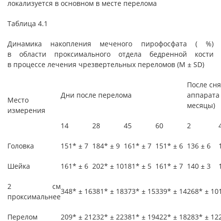
локализуется в основном в месте перелома
Таблица 4.1
Динамика накопления меченого пирофосфата ( %)
в области проксимального отдела бедренной кости
в процессе лечения чрезвертельных переломов (М ± SD)
После сн
Дни после перелома
аппарата
Место
месяцы)
измерения
14
28
45
60
2
Головка
151* ± 7
184* ± 9
161* ± 7
151* ± 6
136 ± 6
Шейка
161* ± 6
202* ± 10
181* ± 5
161* ± 7
140 ± 3
2 см
348* ± 16
381* ± 18
373* ± 15
339* ± 14
268* ± 10
проксимальнее
Перелом
209* ± 21
232* ± 22
381* ± 19
422* ± 18
283* ± 12