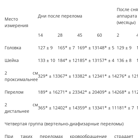
После сн
Дни после перелома
аппарата
Место
(месяцы)
измерения
14
28
45
60
2
Головка
127 ± 9
165* ± 7
169* ± 13
148* ± 5
129 ± 9
Шейка
133 ± 10
184* ± 12
185* ± 13
157* ± 4
136 ± 8
2 см
329* ± 13
367* ± 13
382* ± 12
341* ± 14
276* ± 12
проксимальнее
Перелом
189* ± 16
271* ± 23
342* ± 20
409* ± 14
268* ± 11
2 см
365* ± 12
402* ± 14
359* ± 13
341* ± 11
181* ± 7
дистальнее
Четвертая группа (вертельно-диафизарные переломы)
При таких переломах кровообращение страдает