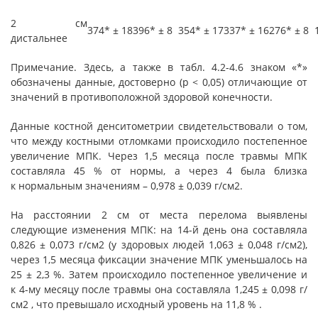
2 см
374* ± 18
396* ± 8
354* ± 17
337* ± 16
276* ± 8
дистальнее
Примечание.
Здесь, а также в табл. 4.2-4.6 знаком «*»
обозначены данные, достоверно (р < 0,05) отличающие от
значений в противоположной здоровой конечности.
Данные костной денситометрии свидетельствовали о том,
что между костными отломками происходило постепенное
увеличение МПК. Через 1,5 месяца после травмы МПК
составляла 45 % от нормы, а через 4 была близка
к нормальным значениям – 0,978 ± 0,039 г/см2.
На расстоянии 2 см от места перелома выявлены
следующие изменения МПК: на 14-й день она составляла
0,826 ± 0,073 г/см2 (у здоровых людей 1,063 ± 0,048 г/см2),
через 1,5 месяца фиксации значение МПК уменьшалось на
25 ± 2,3 %. Затем происходило постепенное увеличение и
к 4-му месяцу после травмы она составляла 1,245 ± 0,098 г/
см2 , что превышало исходный уровень на 11,8 % .