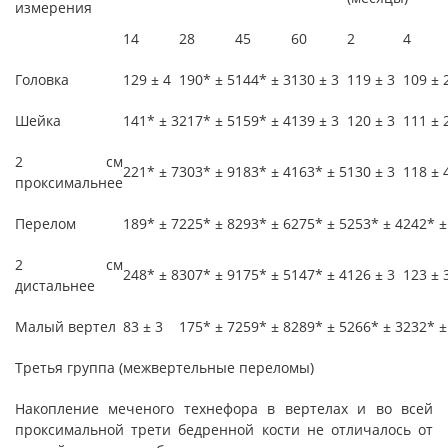
измерения
14
28
45
60
2
4
Головка
129 ± 4
190* ± 5
144* ± 3
130 ± 3
119 ± 3
109 ± 
Шейка
141* ± 3
217* ± 5
159* ± 4
139 ± 3
120 ± 3
111 ± 
2 см
221* ± 7
303* ± 9
183* ± 4
163* ± 5
130 ± 3
118 ± 
проксимальнее
Перелом
189* ± 7
225* ± 8
293* ± 6
275* ± 5
253* ± 4
242* ±
2 см
248* ± 8
307* ± 9
175* ± 5
147* ± 4
126 ± 3
123 ± 
дистальнее
Малый вертел
83 ± 3
175* ± 7
259* ± 8
289* ± 5
266* ± 3
232* ±
Третья группа (межвертельные переломы)
Накопление меченого технефора в вертелах и во всей
проксимальной трети бедренной кости не отличалось от