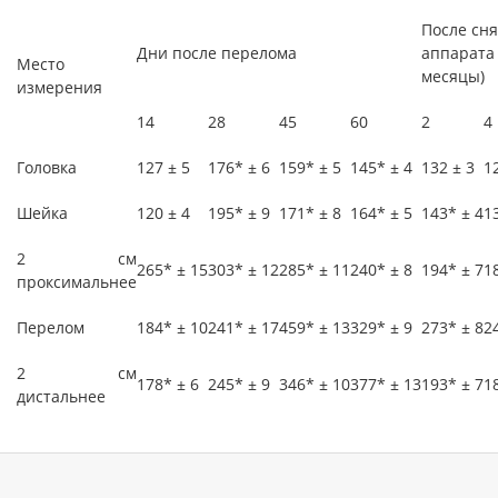
После сн
Дни после перелома
аппарата
Место
месяцы)
измерения
14
28
45
60
2
4
Головка
127 ± 5
176* ± 6
159* ± 5
145* ± 4
132 ± 3
1
Шейка
120 ± 4
195* ± 9
171* ± 8
164* ± 5
143* ± 4
1
2 см
265* ± 15
303* ± 12
285* ± 11
240* ± 8
194* ± 7
1
проксимальнее
Перелом
184* ± 10
241* ± 17
459* ± 13
329* ± 9
273* ± 8
2
2 см
178* ± 6
245* ± 9
346* ± 10
377* ± 13
193* ± 7
1
дистальнее