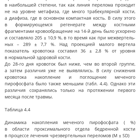
в наибольшей степени, так как линия перелома проходит
не на уровне метафиза, где много трабекулярной кости,
а диафиза, где в основном компактная кость. В силу этого
в формирующемся регенерате между костными
фрагментами кровообращение на 14-й день было ускорено
и составляло 205 ± 10,9 %, в то время как при межвертель-
ных – 289 ± 7,7 %. Над проекцией малого вертела
показатель кровотока составил 36 ± 2,8 % от уровня
в нормальной здоровой кости.
До 28-го дня кровоток был ниже, чем во второй группе,
а затем различия уже не выявлялись. В силу снижения
кровотока накопление и поглощение меченого
пирофосфата было также меньшим (табл. 4.4). Однако эти
различия сохранялись только на протяжении первого
месяца после травмы.
Таблица 4.4
Динамика накопления меченого пирофосфата ( %)
в области проксимального отдела бедренной кости
в процессе лечения чрезвертельных переломов (М ± SD)