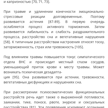
и капризностью [70, 71, 73].
При травме и удлинении конечности эмоционально-
стрессовые реакции долговременные. Поэтому
развивается астения [87-89]. В первую очередь
ослабляется процесс активного торможения. Затем
развивается лабильность и слабость раздражительного
процесса, расстройство сна и вегетативные нарушения
[58]. К типичным расстройствам настроения относят тоску,
заторможенность, страх или тревожность [105].
Под влиянием травмы повышается тонус симпатического
отдела ВНС и происходит местный спазм сосудов,
уменьшающий приток крови к месту травмы. Может
возникать психическая дезадапта-
ция [95]. Она развивается при астении, тревожности,
вегетативных дисфункциях и нарушениях сна.
При рассмотрении психосоматических функциональных
расстройств речь идет также о выраженной потливости,
заикании, тике, поносе, рвоте, энурезе и сексуальных
расстройствах [81]. Эти проявления усиливают осознание