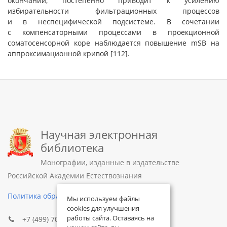
окончаний, постепенно приводит к усилению
избирательности фильтрационных процессов
и в неспецифической подсистеме. В сочетании
с компенсаторными процессами в проекционной
соматосенсорной коре наблюдается повышение mSB на
аппроксимационной кривой [112].
Научная электронная
библиотека
Монографии, изданные в издательстве
Российской Академии Естествознания
Политика обработки персональных данных
Мы используем файлы
cookies для улучшения
работы сайта. Оставаясь на
+7 (499) 705-72-30