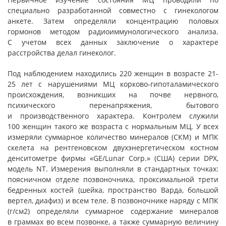
специально разработанной совместно с гинекологом
анкете. Затем определяли концентрацию половых
гормонов методом радиоиммунологического анализа.
С учетом всех данных заключение о характере
расстройства делал гинеколог.
Под наблюдением находились 220 женщин в возрасте 21-
25 лет с нарушениями МЦ корково-гипоталамического
происхождения, возникших на почве нервного,
психического перенапряжения, бытового
и производственного характера. Контролем служили
100 женщин такого же возраста с нормальным МЦ. У всех
измеряли суммарное количество минералов (СКМ) и МПК
скелета на рентгеновском двухэнергетическом костном
денситометре фирмы «GЕ/Lunar Corp.» (США) серии DPX,
модель NT. Измерения выполняли в стандартных точках:
поясничном отделе позвоночника, проксимальной трети
бедренных костей (шейка, пространство Варда, большой
вертел, диафиз) и всем теле. В позвоночнике наряду с МПК
(г/см2) определяли суммарное содержание минералов
в граммах во всем позвонке, а также суммарную величину