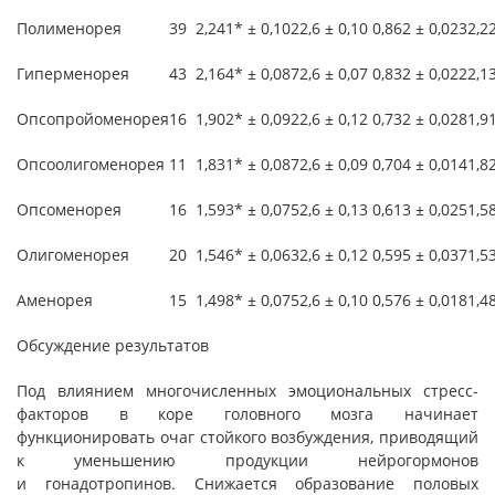
Полименорея
39
2,241* ± 0,102
2,6 ± 0,10
0,862 ± 0,023
2,2
Гиперменорея
43
2,164* ± 0,087
2,6 ± 0,07
0,832 ± 0,022
2,1
Опсопройоменорея
16
1,902* ± 0,092
2,6 ± 0,12
0,732 ± 0,028
1,9
Опсоолигоменорея
11
1,831* ± 0,087
2,6 ± 0,09
0,704 ± 0,014
1,8
Опсоменорея
16
1,593* ± 0,075
2,6 ± 0,13
0,613 ± 0,025
1,5
Олигоменорея
20
1,546* ± 0,063
2,6 ± 0,12
0,595 ± 0,037
1,5
Аменорея
15
1,498* ± 0,075
2,6 ± 0,10
0,576 ± 0,018
1,4
Обсуждение результатов
Под влиянием многочисленных эмоциональных стресс-
факторов в коре головного мозга начинает
функционировать очаг стойкого возбуждения, приводящий
к уменьшению продукции нейрогормонов
и гонадотропинов. Снижается образование половых