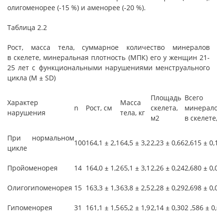
олигоменорее (-15 %) и аменорее (-20 %).
Таблица 2.2
Рост, масса тела, суммарное количество минералов
в скелете, минеральная плотность (МПК) его у женщин 21-
25 лет с функциональными нарушениями менструального
цикла (M ± SD)
Площадь
Всего
Характер
Масса
n
Рост, см
скелета,
минерал
нарушения
тела, кг
м2
в скелете,
При нормальном
100
164,1 ± 2,1
64,5 ± 3,2
2,23 ± 0,66
2,615 ± 0,
цикле
Пройоменорея
14
164,0 ± 1,2
65,1 ± 3,1
2,26 ± 0,24
2,680 ± 0,
Олигогипоменорея
15
163,3 ± 1,3
63,8 ± 2,5
2,28 ± 0,29
2,698 ± 0,
Гипоменорея
31
161,1 ± 1,5
65,2 ± 1,9
2,14 ± 0,30
2 ,586 ± 0