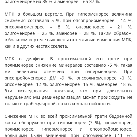
олигоменорее на 35 % и аменорее – на 37 %.
МПК в большом вертеле. При гиперменорее величина
снижения составила 5 %, при опсопройоменорее – 14 %,
опсоолигоменорее – 8 %, опсоменорее – 21 %,
олигоменорее – 25 %, аменорее – 28 %. Таким образом,
в большом вертеле выявлены отчетливые изменения МПК,
как и в других частях скелета.
МПК в диафизе. В проксимальной его трети при
полименорее снижение минералов составило -5 %, такая
же величина отмечена при гиперменорее. При
опсопройоменорее ДМ -9 %, опсоолигоменорее -0 %,
опсоменорее -12 %, олигоменорее -15 %, аменорее -18 %.
Эти исследования показали, что при длительных
нарушениях МЦ деминерализация может происходить не
только в трабекулярной, но и в компактной кости.
Снижение МПК во всей проксимальной трети бедренной
кости обнаружено при гипоменорее (7 %), гипоменорее,
полименорее, гиперменорее и опсопройоменорее.
Большими были значения при опсоменорее (-11 %),