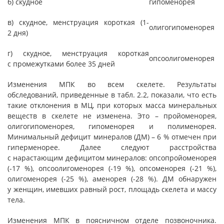
б) скудное
гипоменорея
в) скудное, менструация короткая (1-
олигогипоменорея
2 дня)
г) скудное, менструация короткая
опсоолигоменорея
с промежутками более 35 дней
Изменения МПК во всем скелете. Результаты
обследований, приведенные в табл. 2.2, показали, что есть
такие отклонения в МЦ, при которых масса минеральных
веществ в скелете не изменена. Это – пройоменорея,
олигогипоменорея, гипоменорея и полименорея.
Минимальный дефицит минералов (ДМ) – 6 % отмечен при
гиперменорее. Далее следуют расстройства
с нарастающим дефицитом минералов: опсопройоменорея
(-17 %), опсоолигоменорея (-19 %), опсоменорея (-21 %),
олигоменорея (-25 %), аменорея (-28 %). ДМ обнаружен
у женщин, имевших равный рост, площадь скелета и массу
тела.
Изменения МПК в поясничном отделе позвоночника.