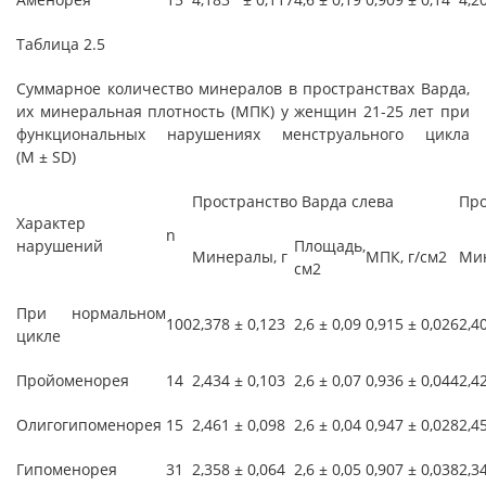
Таблица 2.5
Суммарное количество минералов в пространствах Варда,
их минеральная плотность (МПК) у женщин 21-25 лет при
функциональных нарушениях менструального цикла
(М ± SD)
Пространство Варда слева
Про
Характер
n
нарушений
Площадь,
Минералы, г
МПК, г/см2
Мин
см2
При нормальном
100
2,378 ± 0,123
2,6 ± 0,09
0,915 ± 0,026
2,4
цикле
Пройоменорея
14
2,434 ± 0,103
2,6 ± 0,07
0,936 ± 0,044
2,4
Олигогипоменорея
15
2,461 ± 0,098
2,6 ± 0,04
0,947 ± 0,028
2,4
Гипоменорея
31
2,358 ± 0,064
2,6 ± 0,05
0,907 ± 0,038
2,3