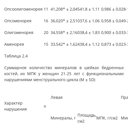
Опсоолигоменорея
11
41,208* ± 2,045
41,8 ± 1,11
0,986 ± 0,028
-
Опсоменорея
16
36,020* ± 2,510
37,6 ± 1,06
0,958 ± 0,049
-
Олигоменорея
20
34,558* ± 2,160
38,4 ± 1,83
0,900 ± 0,033
-
Аменорея
15
33,542* ± 1,624
38,4 ± 1,12
0,873 ± 0,023
-
Таблица 2.4
Суммарное количество минералов в шейках бедренных
костей, их МПК у женщин 21-25 лет с функциональными
нарушениями менструального цикла (М ± SD)
Левая
Пр
Характер
n
нарушения
Площадь,
Минералы, г
МПК, г/см2
Мин
см2