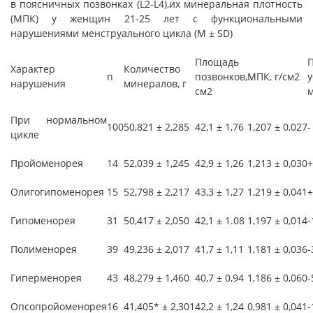
в поясничных позвонках (L2-L4),их минеральная плотность
(МПК) у женщин 21-25 лет с функциональными
нарушениями менструального цикла (М ± SD)
Площадь
Характер
Количество
n
позвонков,
МПК, г/см2
нарушения
минералов, г
см2
При нормальном
100
50,821 ± 2,285
42,1 ± 1,76
1,207 ± 0,027
-
цикле
Пройоменорея
14
52,039 ± 1,245
42,9 ± 1,26
1,213 ± 0,030
+
Олигогипоменорея
15
52,798 ± 2,217
43,3 ± 1,27
1,219 ± 0,041
+
Гипоменорея
31
50,417 ± 2,050
42,1 ± 1.08
1,197 ± 0,014
-
Полименорея
39
49,236 ± 2,017
41,7 ± 1,11
1,181 ± 0,036
-
Гиперменорея
43
48,279 ± 1,460
40,7 ± 0,94
1,186 ± 0,060
-
Опсопройоменорея
16
41,405* ± 2,301
42,2 ± 1,24
0,981 ± 0,041
-