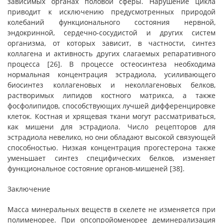
зависимых органах половой сферы. Нарушение цикла
приводит к исключению предусмотренных природой
колебаний функционального состояния нервной,
эндокринной, сердечно-сосудистой и других систем
организма, от которых зависит, в частности, синтез
коллагена и активность других слагаемых репаративного
процесса [26]. В процессе остеосинтеза необходима
нормальная концентрация эстрадиола, усиливающего
биосинтез коллагеновых и неколлагеновых белков,
растворимых липидов костного матрикса, а также
фосфолипидов, способствующих лучшей дифференцировке
клеток. Костная и хрящевая ткани могут рассматриваться,
как мишени для эстрадиола. Число рецепторов для
эстрадиола невелико, но они обладают высокой связующей
способностью. Низкая концентрация прогестерона также
уменьшает синтез специфических белков, изменяет
функциональное состояние органов-
мишеней [38].
Заключение
Масса минеральных веществ в скелете не изменяется при
полименорее. При опсопройоменорее деминерализация