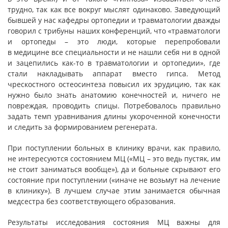
трудно, так как все вокруг мыслят одинаково. Заведующий
бывшей у нас кафедры ортопедии и травматологии дважды
говорил с трибуны наших конференций, что «травматологи
и ортопеды – это люди, которые перепробовали
в медицине все специальности и не нашли себя ни в одной
и зацепились как-то в травматологии и ортопедии», где
стали накладывать аппарат вместо гипса. Метод
чрескостного остеосинтеза повысил их эрудицию, так как
нужно было знать анатомию конечностей и, ничего не
повреждая, проводить спицы. Потребовалось правильно
задать темп уравнивания длины укороченной конечности
и следить за формированием регенерата.
При поступлении больных в клинику врачи, как правило,
не интересуются состоянием МЦ («МЦ – это ведь пустяк, им
не стоит заниматься вообще»), да и больные скрывают его
состояние при поступлении («иначе не возьмут на лечение
в клинику»). В лучшем случае этим занимается обычная
медсестра без соответствующего образования.
Результаты исследования состояния МЦ важны для