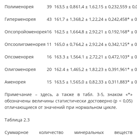
Полименорея
39
163,5 ± 0,8
61,4 ± 1,6
2,15 ± 0,23
2,559 ± 0,
Гиперменорея
43
161,7 ± 1,3
68,2 ± 1,2
2,24 ± 0,24
2,458* ± 
Опсопройоменорея
16
162,5 ± 1,6
64,8 ± 2,9
2,21 ± 0,19
2,168* ± 
Опсоолигоменорея
11
165,0 ± 0,7
64,2 ± 2,9
2,24 ± 0,34
2,125* ± 
Опсоменорея
16
163.3 ± 1,5
64.1 ± 2,7
2,21 ± 0,47
2,103* ± 
Олигоменорея
20
162.4 ± 1,4
65,2 ± 1,8
2,23 ± 0,39
1,961* ± 
Аменорея
15
163,5 ± 1,5
65,0 ± 0,8
2,33 ± 0,31
1,883* ± 
Примечание
– здесь, а также в табл. 3-5, знаком «*»
обозначены величины статистически достоверно (р < 0,05)
отличающиеся от значений при нормальном цикле.
Таблица 2.3
Суммарное количество минеральных веществ