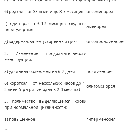
б) редкие – от 35 дней и до 3-х месяцев
опсоменорея
г) один раз в 6-12 месяцев, скудные,
аменорея
нерегулярные
д) задержка, затем ускоренный цикл
опсопройоменорея
2. Изменение продолжительности
менструации:
а) удлинена более, чем на 6-7 дней
полименорея
б) короткая – от нескольких часов до 1-
олигоменорея
2 дней (при ритме одна в 2-3 месяца)
3. Количество выделяющейся крови
при нормальной цикличности:
а) повышенное
гиперменорея