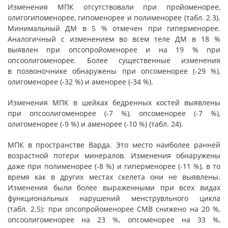
Изменения МПК отсутствовали при пройоменорее,
олигогипоменорее, гипоменорее и полименорее (табл. 2.3).
Минимальный ДМ в 5 % отмечен при гиперменорее.
Аналогичный с изменением во всем теле ДМ в 18 %
выявлен при опсопройоменорее и на 19 % при
опсоолигоменорее. Более существенные изменения
в позвоночнике обнаружены при опсоменорее (-29 %),
олигоменорее (-32 %) и аменорее (-34 %).
Изменения МПК в шейках бедренных костей выявлены
при опсоолигоменорее (-7 %), опсоменорее (-7 %),
олигоменорее (-9 %) и аменорее (-10 %) (табл. 24).
МПК в пространстве Варда. Это место наиболее ранней
возрастной потери минералов. Изменения обнаружены
даже при полименорее (-8 %) и гиперменорее (-11 %), в то
время как в других местах скелета они не выявлены.
Изменения были более выраженными при всех видах
функциональных нарушений менструвльного цикла
(табл. 2.5): при опсопройоменорее СМВ снижено на 20 %,
опсоолигоменорее на 23 %, опсоменорее на 33 %,