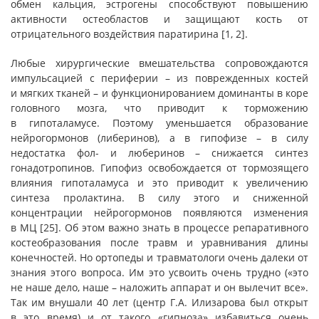
обмен кальция, эстрогены способствуют повышению
активности остеобластов и защищают кость от
отрицательного воздействия паратирина [1, 2].
Любые хирургические вмешательства сопровождаются
импульсацией с периферии – из поврежденных костей
и мягких тканей – и функционированием доминанты в коре
головного мозга, что приводит к торможению
в гипоталамусе. Поэтому уменьшается образование
нейрогормонов (либеринов), а в гипофизе – в силу
недостатка фол- и люберинов – снижается синтез
гонадотропинов. Гипофиз освобождается от тормозящего
влияния гипоталамуса и это приводит к увеличению
синтеза пролактина. В силу этого и сниженной
концентрации нейрогормонов появляются изменения
в МЦ [25]. Об этом важно знать в процессе репаративного
костеобразования после травм и уравнивания длины
конечностей. Но ортопеды и травматологи очень далеки от
знания этого вопроса. Им это усвоить очень трудно («это
не наше дело, наше – наложить аппарат и он вылечит все».
Так им внушали 40 лет (центр Г.А. Илизарова был открыт
в это время) и от такого «гипноза» избавиться очень