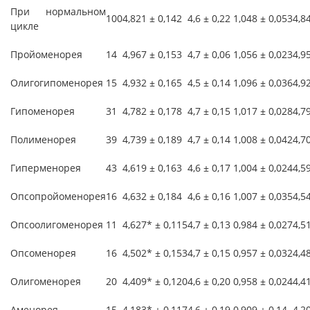
При нормальном
100
4,821 ± 0,142
4,6 ± 0,22
1,048 ± 0,053
4,8
цикле
Пройоменорея
14
4,967 ± 0,153
4,7 ± 0,06
1,056 ± 0,023
4,9
Олигогипоменорея
15
4,932 ± 0,165
4,5 ± 0,14
1,096 ± 0,036
4,9
Гипоменорея
31
4,782 ± 0,178
4,7 ± 0,15
1,017 ± 0,028
4,7
Полименорея
39
4,739 ± 0,189
4,7 ± 0,14
1,008 ± 0,042
4,7
Гиперменорея
43
4,619 ± 0,163
4,6 ± 0,17
1,004 ± 0,024
4,5
Опсопройоменорея
16
4,632 ± 0,184
4,6 ± 0,16
1,007 ± 0,035
4,5
Опсоолигоменорея
11
4,627* ± 0,115
4,7 ± 0,13
0,984 ± 0,027
4,5
Опсоменорея
16
4,502* ± 0,153
4,7 ± 0,15
0,957 ± 0,032
4,4
Олигоменорея
20
4,409* ± 0,120
4,6 ± 0,20
0,958 ± 0,024
4,4
Аменорея
15
4,183* ± 0,117
4,6 ± 0,19
0,909 ± 0,14
4,2