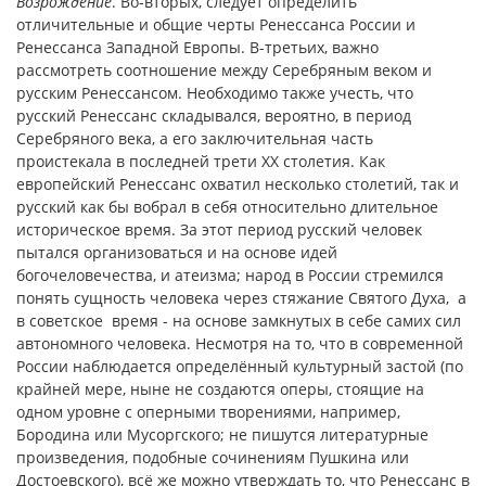
Возрождение
. Во-вторых, следует определить
отличительные и общие черты Ренессанса России и
Ренессанса Западной Европы. В-третьих, важно
рассмотреть соотношение между Серебряным веком и
русским Ренессансом. Необходимо также учесть, что
русский Ренессанс складывался, вероятно, в период
Серебряного века, а его заключительная часть
проистекала в последней трети XX столетия. Как
европейский Ренессанс охватил несколько столетий, так и
русский как бы вобрал в себя относительно длительное
историческое время. За этот период русский человек
пытался организоваться и на основе идей
богочеловечества, и атеизма; народ в России стремился
понять сущность человека через стяжание Святого Духа, а
в советское время - на основе замкнутых в себе самих сил
автономного человека. Несмотря на то, что в современной
России наблюдается определённый культурный застой (по
крайней мере, ныне не создаются оперы, стоящие на
одном уровне с оперными творениями, например,
Бородина или Мусоргского; не пишутся литературные
произведения, подобные сочинениям Пушкина или
Достоевского), всё же можно утверждать то, что Ренессанс в