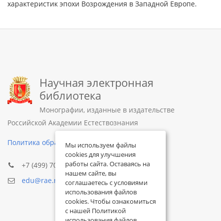
характеристик эпохи Возрождения в Западной Европе.
Научная электронная
библиотека
Монографии, изданные в издательстве
Российской Академии Естествознания
Политика обработки персональных данных
Мы используем файлы
cookies для улучшения
работы сайта. Оставаясь на
+7 (499) 705-72-30
нашем сайте, вы
edu@rae.ru
соглашаетесь с условиями
использования файлов
cookies. Чтобы ознакомиться
с нашей Политикой
использования файлов