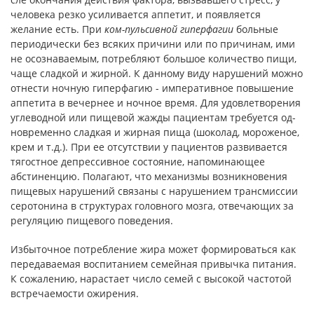
человека резко усиливается аппетит, и появляется
желание есть. При
ком-пульсивной гиперфагии
больные
периодически без всяких причи­ни или по причинам, ими
не осознаваемым, потребляют большое количество пищи,
чаще сладкой и жирной. К данному виду на­рушений можно
отнести ночную гиперфагию - императивное повышение
аппетита в вечернее и ночное время. Для удовлетво­рения
углеводной или пищевой жажды пациентам требуется од­
новременно сладкая и жирная пища (шоколад, мороженое,
крем и т.д.). При ее отсутствии у пациентов развивается
тягостное депрессивное состояние, напоминающее
абстиненцию. Полага­ют, что механизмы возникновения
пищевых нарушений связаны с нарушением трансмиссии
серотонина в структурах головного мозга, отвечающих за
регуляцию пищевого поведения.
Избыточное потребление жира может формироваться как
передаваемая воспитанием семейная привычка питания.
К сожа­лению, нарастает число семей с высокой частотой
встречаемости ожирения.