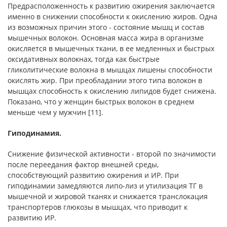
Предрасположенность к развитию ожирения заключает­ся
именно в снижении способности к окислению жиров. Одна
из возможных причин этого - состояние мышц и состав
мышечных волокон. Основная масса жира в организме
окисляется в мышеч­ных ткани, в ее медленных и быстрых
оксидативных волокнах, тогда как быстрые
гликолитические волокна в мышцах лишены способности
окислять жир. При преобладании этого типа воло­кон в
мышцах способность к окислению липидов будет снижена.
Показано, что у женщин быстрых волокон в среднем
меньше чем у мужчин [11].
Гиподинамия.
Снижение физической активности - второй по значимо­сти
после переедания фактор внешней среды,
способствующий развитию ожирения и ИР. При
гиподинамии замедляются липо-лиз и утилизация ТГ в
мышечной и жировой тканях и снижается транслокация
транспортеров глюкозы в мышцах, что приводит к
развитию ИР.