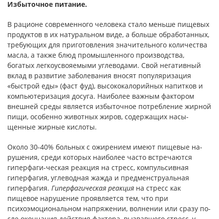
Избыточное питание.
В рационе современного человека стало меньше пище­вых
продуктов в их натуральном виде, а больше обработанных,
требующих для приготовления значительного количества
масла, а также блюд промышленного производства,
богатых легкоусво­яемыми углеводами. Свой негативный
вклад в развитие заболе­вания вносят популяризация
«быстрой еды» (фаст фуд), высоко­калорийных напитков и
компьютеризация досуга. Наиболее важ­ным фактором
внешней среды является избыточное потребление жирной
пищи, особенно животных жиров, содержащих насы­
щенные жирные кислоты.
Около 30-40% больных с ожирением имеют пищевые на­
рушения, среди которых наиболее часто встречаются
гиперфаги-ческая реакция на стресс, компульсивная
гиперфагия, углевод­ная жажда и предменструальная
гиперфагия.
Гиперфагическая реакция
на стресс как
пищевое нарушение проявляется тем, что при
психоэмоциональном напряжении, волнении или сразу по­
сле окончания действия фактора, вызвавшего стресс, у