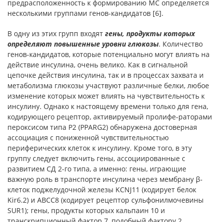
предрасположенность к формированию МС опре­деляется
несколькими группами генов-кандидатов [6].
В одну из этих групп входят
гены, продукты которых
определяют повышенные уровни глюкозы
. Количество
генов-кандидатов, которые потенциально могут влиять на
действие ин­сулина, очень велико. Как в сигнальной
цепочке действия инсу­лина, так и в процессах захвата и
метаболизма глюкозы участву­ют различные белки, любое
изменение которых может влиять на чувствительность к
инсулину. Однако к настоящему времени только для гена,
кодирующего рецептор, активируемый пролифе-раторами
пероксисом типа Р2 (PPARG2) обнаружена достоверная
ассоциация с пониженной чувствительностью
периферических клеток к инсулину. Кроме того, в эту
группу следует включить гены, ассоциированные с
развитием СД 2-го типа, а именно: гены, играющие
важную роль в транспорте инсулина через мембрану β-
клеток поджелудочной железы KCNJ11 (кодирует белок
Kir6.2) и АВСС8 (кодирует рецептор сульфонилмочевины
SUR1); гены, продукты которых кальпаин 10 и
транскрипционный фактор 7, подобный фактору 2,