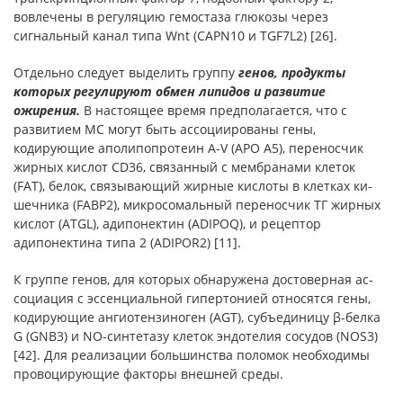
вовлечены в регуляцию гемостаза глюкозы через
сигнальный канал типа Wnt (CAPN10 и TGF7L2) [26].
Отдельно следует выделить группу
генов, продукты
которых регулируют обмен липидов и развитие
ожирения.
В на­стоящее время предполагается, что с
развитием МС могут быть ассоциированы гены,
кодирующие аполипопротеин A-V (APO A5), переносчик
жирных кислот CD36, связанный с мембранами клеток
(FAT), белок, связывающий жирные кислоты в клетках ки­
шечника (FABP2), микросомальный переносчик ТГ жирных
кис­лот (ATGL), адипонектин (ADIPOQ), и рецептор
адипонектина типа 2 (ADIPOR2) [11].
К группе генов, для которых обнаружена достоверная ас­
социация с эссенциальной гипертонией относятся гены,
кодиру­ющие ангиотензиноген (AGT), субъединицу β-белка
G (GNB3) и NO-синтетазу клеток эндотелия сосудов (NOS3)
[42]. Для реали­зации большинства поломок необходимы
провоцирующие факто­ры внешней среды.