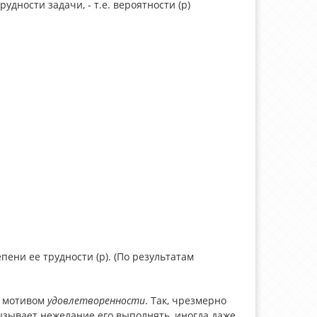
дности задачи, - т.е. вероятности (p)
ени ее трудности (p). (По
результатам
 с мотивом
удовлетворенности
. Так, чрезмерно
ызывает нежелание его выполнять, иногда даже