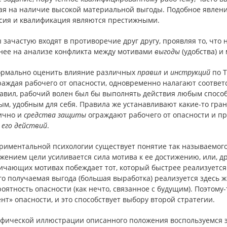
ая на наличие высокой материальной выгоды. Подобное явление
сия и квалификация являются престижными.
зачастую входят в противоречие друг другу, проявляя то, что
нее на анализе конфликта между мотивами
выгоды
(удобства) и
ормально оценить влияние различных
правил
и
инструкций
по Т
граждая рабочего от опасности, одновременно налагают соотве
равил, рабочий волен был бы выполнять действия любым способ
м, удобным для себя. Правила же устанавливают какие-то гран
ично и
средства защиты
ограждают рабочего от опасности и пр
его действий
.
риментальной психологии существует понятие так называемого 
ением цели усиливается сила мотива к ее достижению, или, д
чающих мотивах побеждает тот, который быстрее реализуется (
о получаемая выгода (большая выработка) реализуется здесь ж
оятность опасности (как нечто, связанное с будущим). Поэтому
нт» опасности, и это способствует выбору второй стратегии.
афической иллюстрации описанного положения воспользуемся