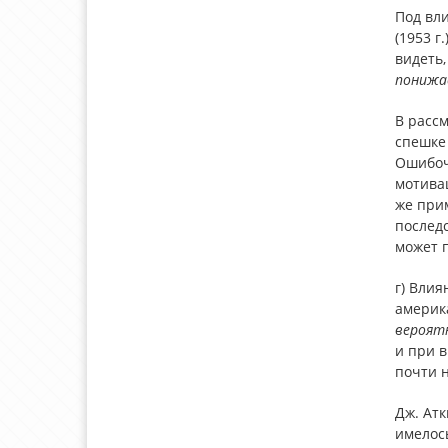
Под
вл
(1953 г
видеть,
пониж
В расс
спешке 
Ошибоч
мотивац
же прим
последс
может п
г)
Влия
америка
вероят
и при 
почти н
Дж. Атк
имелос