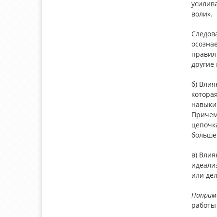
усилива
воли».
Следова
осознае
правил 
другие
б)
Влия
которая
навыки
Причем
цепочк
большей
в)
Влия
идеали
или дел
Наприм
работы 