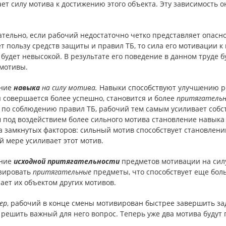
ет силу мотива к достижению этого объекта. Эту зависимость
тельно, если рабочий недостаточно четко представляет опаснос
т пользу средств защиты и правил ТБ, то сила его мотивации 
будет невысокой. В результате его поведение в данном труде б
 мотивы.
ние
навыка
на силу мотива.
Навыки способствуют улучшению рез
 совершается более успешно, становится и более
притягатель
 по соблюдению правил ТБ, рабочий тем самым усиливает соб
 под воздействием более сильного мотива становление навыка 
а замкнутых факторов: сильный мотив способствует становлен
 мере усиливает этот мотив.
ние
исходной
притягательности
предметов мотивации на силу
зировать
притягательные
предметы, что способствует еще бо
ает их объектом других мотивов.
ер
, рабочий в конце смены мотивирован быстрее завершить зада
решить важный для него вопрос. Теперь уже два мотива будут 