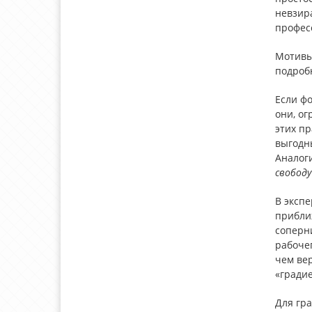
невзир
профес
Мотивы 
подроб
Если ф
они, о
этих п
выгодны
Аналог
свободу
В экспе
приближ
соперни
рабочег
чем вер
«градие
Для гр