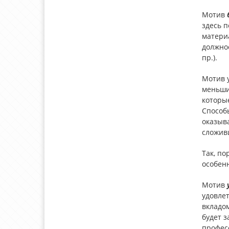
Мотив
здесь 
матери
должнос
пр.).
Мотив
меньши
которы
Способ
оказыв
сложив
Так, по
особен
Мотив
удовле
вкладом
будет з
профес