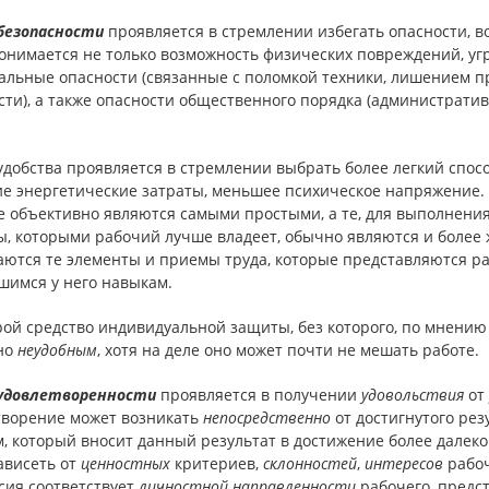
безопасности
проявляется в стремлении избегать опасности, 
понимается не только возможность физических повреждений, уг
альные опасности (связанные с поломкой техники, лишением п
ти), а также опасности общественного порядка (административ
удобства проявляется в стремлении выбрать более легкий спос
е энергетические затраты, меньшее психическое напряжение. 
е объективно являются самыми простыми, а те, для выполнени
ы, которыми рабочий лучше владеет, обычно являются и более
аются те элементы и приемы труда, которые представляются р
шимся у него навыкам.
рой средство индивидуальной защиты, без которого, по мнению
но
неудобным
, хотя на деле оно может почти не мешать работе.
удовлетворенности
проявляется в получении
удовольствия
от
творение может возникать
непосредственно
от достигнутого рез
, который вносит данный результат в достижение более далек
ависеть от
ценностных
критериев,
склонностей
,
интересов
рабоч
сия соответствует
личностной направленности
рабочего, предст