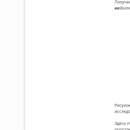
Получен
не
дост
Рисунок
исследо
Здесь п
просто