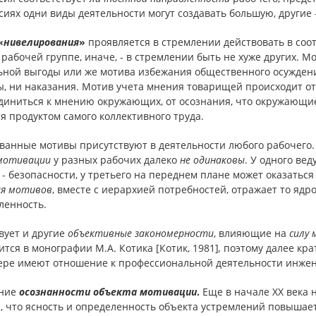
иях одни виды деятельности могут создавать большую, другие
«
нивелирования
»
проявляется в стремлении действовать в соот
рабочей группе, иначе, - в стремлении быть не хуже других. 
ной выгоды или же мотива избежания общественного осуждения
ы, ни наказания. Мотив учета мнения товарищей происходит от
диниться к мнению окружающих, от осознания, что окружающие
я продуктом самого коллективного труда.
званные мотивы присутствуют в деятельности любого рабочего.
мотивации
у разных рабочих далеко
не одинаковы
. У одного ве
 - безопасности, у третьего на переднем плане может оказатьс
ия мотивов
, вместе с иерархией потребностей, отражает то ядр
ленность.
вует и другие
объективные
закономерности
, влияющие на
силу
тся в монографии М.А. Котика [Котик, 1981]
,
поэтому далее кра
ере имеют отношение к профессиональной деятельности инжен
ние
осознанности
объекта
мотивации
.
Еще в начале XX века 
, что
ясность и определенность объекта устремлений повышает