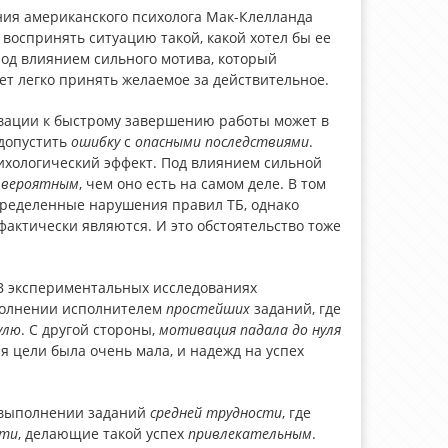
ания американского психолога Мак-Клелланда
т воспринять ситуацию такой, какой хотел бы ее
, под влиянием сильного мотива, который
т легко принять желаемое за действительное.
вации к быстрому завершению работы может в
 допустить
ошибку
с
опасными последствиями
.
ихологический эффект. Под влиянием сильной
е
вероятным
, чем оно есть на самом деле. В том
определенные нарушения правил ТБ, однако
актически являются. И это обстоятельство тоже
В экспериментальных исследованиях
ыполнении исполнителем
простейших
заданий, где
улю
. С другой стороны,
мотивация падала до нуля
 цели была очень мала, и надежд на успех
 выполнении заданий
средней
трудности
, где
сти
, делающие такой успех
привлекательным
.