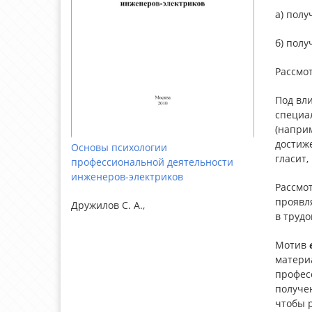
а) полу
б) полу
Рассмот
Под вл
специа
(наприм
достиже
Основы психологии
гласит,
профессиональной деятельности
инженеров-электриков
Рассмо
проявля
Дружилов С. А.,
в трудо
Мотив
материа
профес
получен
чтобы 