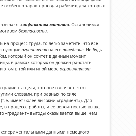
 особенно характерно для рабочих, для которых
 называют
к
онфликтом
мотивов
. Остановимся
 мотивом
безопасности
.
Б на процесс труда, то легко заметить, что все
тствующие
ограничения
на его
поведение
.
Не будь
ом, который он сочтёт в данный момент
ицы, в рамках которых он должен работать.
и этом в той или иной мере
ограничивают
градиента цели, которое означает, что с
ругими словами, при равных по силе
т.е. имеет более высокий «градиент»). Для
е, в процессе работы, и ее вероятностью выше,
-то «градиент» выгоды оказывается выше, чем
 экспериментальными данными немецкого