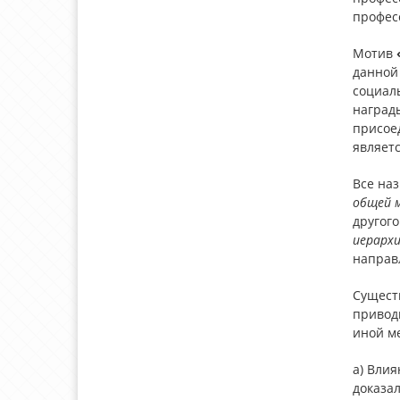
професс
Мотив
данной 
социаль
наград
присое
являетс
Все на
общей 
другого
иерарх
направ
Сущест
приводи
иной м
а)
Влия
доказал