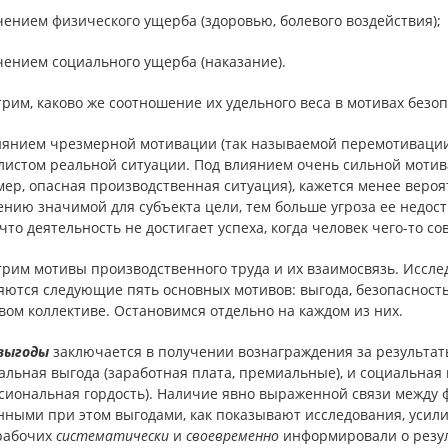
чением физического ущерба (здоровью, болевого воздействия);
чением социального ущерба (наказание).
рим, каково же соотношение их удельного веса в мотивах безо
иянием чрезмерной мотивации (так называемой перемотивации
листом реальной ситуации. Под влиянием очень сильной мотив
ер, опасная производственная ситуация), кажется менее вероя
нию значимой для субъекта цели, тем больше угроза ее недост
 что деятельность не достигает успеха, когда человек чего-то со
трим мотивы производственного труда и их взаимосвязь. Иссле
ются следующие пять основных мотивов: выгода, безопасность
вом коллективе. Остановимся отдельно на каждом из них.
выгоды
заключается в получении вознаграждения за результат
льная выгода (заработная плата, премиальные), и социальная 
сиональная гордость). Наличие явно выраженной связи между 
ными при этом выгодами, как показывают исследования, усили
рабочих
систематически
и
своевременно
информировали о резуль