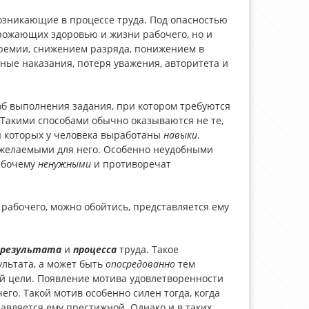
возникающие в процессе труда. Под опасностью
рожающих здоровью и жизни рабочего, но и
ремии, снижением разряда, понижением в
ные наказания, потеря уважения, авторитета и
об выполнения задания, при котором требуются
Такими способами обычно оказываются не те,
я которых у человека выработаны
навыки
.
 желаемыми для него. Особенно неудобными
абочему
ненужными
и противоречат
 рабочего, можно обойтись, представляется ему
результата
и
процесса
труда. Такое
ультата, а может быть
опосредованно
тем
ой цели. Появление мотива удовлетворенности
его. Такой мотив особенно силен тогда, когда
авляется ему престижной. Однако и в таких