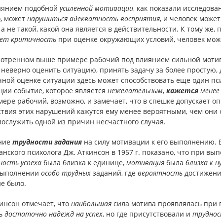
иянием подобной
усиленной мотивации
, как показали исследов
.), может
нарушиться
адекватность восприятия
, и человек може
 а не такой, какой она является в действительности. К тому же
ает
критичность
при оценке окружающих условий, человек може
мотренном выше примере рабочий под влиянием сильной моти
неверно оценить ситуацию, принять задачу за более простую,
ной оценке ситуации здесь может способствовать еще один пс
ии событие, которое является
нежелательным
,
кажется
мене
ере рабочий, возможно, и замечает, что в спешке допускает 
твия этих нарушений кажутся ему менее вероятными, чем они ф
ослужить одной из причин несчастного случая.
ние
трудности задания
на силу мотивации
к его выполнению. 
нского психолога Дж. Аткинсон в 1957 г. показано, что при в
ность
успеха
была близка к единице,
мотивация
была
близка к н
выполнении
особо трудных
заданий, где
вероятность
достижения
е было.
инсон отмечает, что
наибольшая
сила мотива проявлялась при
ь
достаточно
надежд на успех
, но где присутствовали и
трудно