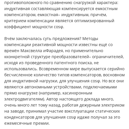
противоположного по сравнению снагрузкой характера:
индуктивная составляющая компенсируется емкостным
компенсатором, емкостная– индуктивным, причём,
критерием компенсации является оптимизированный
коэффициент мощности cosφ.
Вчём заключалась суть предложения? Методы
компенсации реактивной мощности известны ещё со
времён Максвелла иФарадея, но применительно
кконкретной структуре преобразователей– ограничителей,
исходя из проведенного патентного поиска, не
использовались. Всовременном мире выпускается серийно
бесчисленное количество типов компенсаторов, восновном
для индуктивной нагрузки, для улучшения cosφ. Но все они
являются автономными устройствами, подключаемыми
прямо кнагрузке (например, касинхронным
электродвигателям). Автор настоящего доклада много,
очень много лет тому назад, работая дежурным электриком
на заводе, принимал участие вэксплуатации статических
конденсаторов для улучшения cosφ идаже получал за это
ежемесячные премии.