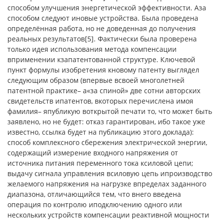
способом улучшения энергетической эффективности. Аза
способом следуют иновые устройства. Была проведена
определённая работа, но не доведенная до получения
реальных результатов[5]. Фактически была проверена
только идея использования метода компенсации
вприменении кзапатентованной структуре. Ключевой
пункт формулы изобретения кновому патенту выглядел
следующим образом (впервые всвоей многолетней
патентной практике– а«за спиной» две сотни авторских
свидетельств ипатентов, вкоторых перечислена имоя
фамилия– япубликую воткрытой печати то, что может быть
заявлено, но не будет: отказ гарантирован, ибо такое уже
известно, ссылка будет на публикацию этого доклада):
способ комплексного сбережения электрической энергии,
содержащий измерение входного напряжения от
источника питания переменного тока ксиловой цепи;
выдачу сигнала управления всиловую цепь ипроизводство
желаемого напряжения на нагрузке впределах заданного
диапазона, отличающийся тем, что внего введена
операция по контролю иподключению одного или
нескольких устройств компенсации реактивной мощности