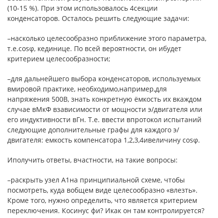
(10-15 %). При этом использовалось 4секции
конденсаторов. Осталось решить следующие задачи:
–насколько целесообразно приближение этого параметра,
т.е.cosφ, кединице. По всей вероятности, он ибудет
критерием целесообразности;
–для дальнейшего выбора конденсаторов, используемых
вмировой практике, необходимо,например,для
напряжения 500В, знать конкретную ёмкость их вкаждом
случае вМкФ взависимости от мощности э/двигателя или
его индуктивности вГн. Т.е. ввести впротокол испытаний
следующие дополнительные графы для каждого э/
двигателя: емкость компенсатора 1,2,3,4ивеличину cosφ.
Иполучить ответы, вчастности, на такие вопросы:
–раскрыть узел А1на принципиальной схеме, чтобы
посмотреть, куда вобщем виде целесообразно «влезть».
Кроме того, нужно определить, что является критерием
переключения. Косинус фи? Икак он там контролируется?