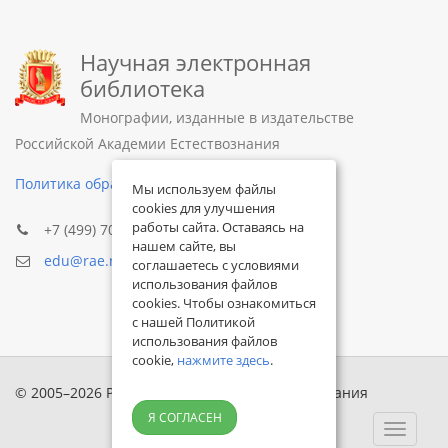
Научная электронная
библиотека
Монографии, изданные в издательстве
Российской Академии Естествознания
Политика обработки персональных данных
Мы используем файлы
cookies для улучшения
работы сайта. Оставаясь на
+7 (499) 705-72-30
нашем сайте, вы
edu@rae.ru
соглашаетесь с условиями
использования файлов
cookies. Чтобы ознакомиться
с нашей Политикой
использования файлов
cookie,
нажмите здесь
.
© 2005–2026 Российская академия естествознания
Я СОГЛАСЕН
Toggle