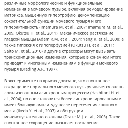
различные морфологические и функциональные
изменения в мочевоом пузыре, включая ремоделирование
матрикса, мышечную гипертрофию, декомпенсацию
сократительной функции мочевого пузыря и его
гиперактивность (Imamura M. et al., 2007; Imamura M. et al.,
2009; Okutsu H. et al., 2011). Механическое растяжение
гладкой мышцы (Adam R.M. et al., 2004; Yang R. et al., 2008) а
также гипоксия с гипоперфузией (Okutsu H. et al., 2011;
Saito M. et al., 2010) и другие стрессоры могут вызывать
транскрипционные изменения, которые в конечном итоге
приводят к миогенным изменениям в функции мочевого
пузыря (Brading A.F., 1997).
В эксперименте на крысах доказано, что спонтанное
сокращение нормального мочевого пузыря является очень
локализованным асинхронным процессом (Hashitani H. et
al., 2004), но оно становится более синхронизированным и
имеет большую амплитуду после пересечения спинного
мозга (Ikeda Y. et al., 2007) и обструкции
мочеиспускательного канала (Drake M.J. et al., 2003). Такое
спонтанное сокращение вызывает воспаление