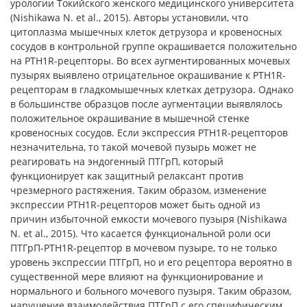
урологии Токийского женского медицинского университета
(Nishikawa N. et al., 2015). Авторы установили, что
цитоплазма мышечных клеток детрузора и кровеносных
сосудов в контрольной группе окрашивается положительно
на PTH1R-рецепторы. Во всех аугментированных мочевых
пузырях выявлено отрицательное окрашивание к PTH1R-
рецепторам в гладкомышечных клетках детрузора. Однако
в большинстве образцов после аугментации выявлялось
положительное окрашивание в мышечной стенке
кровеносных сосудов. Если экспрессия PTH1R-рецепторов
незначительна, то такой мочевой пузырь может не
реагировать на эндогенный ПТГрП, который
функционирует как защитный релаксант против
чрезмерного растяжения. Таким образом, изменение
экспрессии PTH1R-рецепторов может быть одной из
причин избыточной емкости мочевого пузыря (Nishikawa
N. et al., 2015). Что касается функциональной роли оси
ПТГрП-PTH1R-рецептор в мочевом пузыре, то не только
уровень экспрессии ПТГрП, но и его рецептора вероятно в
существенной мере влияют на функционирование и
нормального и больного мочевого пузыря. Таким образом,
нарушение взаимодействия ПТГрП с его специфическим