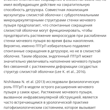
имел возбуждающее действие на сократительную
способность детрузора. Совместная локализация
мускулатуры слизистой оболочки с субуротелиальными
микроциркуляторными структурами стенки мочевого
пузыря предполагает, что спонтанные сокращения
слизистой оболочки могут функционировать, чтобы
предотвратить растяжение микрососудов при раслаблении
стенки мочевого пузыря во время фазы накопления.
Вероятно, именно ПТГрП избирательно подавляет
спонтанные сокращения в детрузоре, но не в слизистой
оболочке. Таким образом, эндогенный ПТГрП может
значительно увеличивать наполнение мочевого пузыря
без связанной с растяжением деформации сосудистых
структур слизистой оболочки (Lee K. et al., 2016).
Nishikawa N. et al. (2013) исследовали физиологическую
роль ПТГрП в модели острого расширения мочевого
пузыря у самок крыс. Растяжение мочевого пузыря,
вызванное инфравезикулярной обструкцией, является
часто встречающимся в урологической практике
патофизиологическим состоянием, которое вызывает