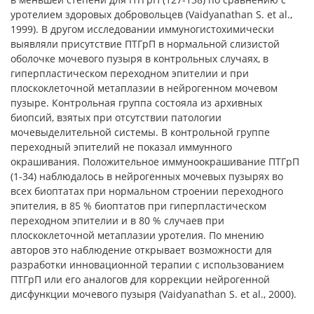
уротелием здоровых добровольцев (Vaidyanathan S. et al.,
1999). В другом исследовании иммуногистохимически
выявляли присутствие ПТГрП в нормальной слизистой
оболочке мочевого пузыря в контрольных случаях, в
гиперпластическом переходном эпителии и при
плоскоклеточной метаплазии в нейрогенном мочевом
пузыре. Контрольная группа состояла из архивных
биопсий, взятых при отсутствии патологии
мочевыделительной системы. В контрольной группе
переходный эпителий не показал иммунного
окрашивания. Положительное иммуноокрашивание ПТГрП
(1-34) наблюдалось в нейрогенных мочевых пузырях во
всех биоптатах при нормальном строении переходного
эпителия, в 85 % биоптатов при гиперпластическом
переходном эпителии и в 80 % случаев при
плоскоклеточной метаплазии уротелия. По мнению
авторов это наблюдение открывает возможности для
разработки инновационной терапии с использованием
ПТГрП или его аналогов для коррекции нейрогенной
дисфункции мочевого пузыря (Vaidyanathan S. et al., 2000).