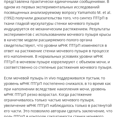
представлена практически единичными сообщениями. В
одном из первых экспериментальных исследований
посвященных анализируемому вопросу Yamamoto M. et al.
(1992) получили доказательства того, что синтез ПТГрП в
ткани гладкой мускулатуры стенки мочевого пузыря
индуцируется ее механическим растяжением. Результаты
экспериментов с использованием мочевого пузыря крысы
в качестве модели расширяемого полого органа
свидетельствуют, что уровни мРНК ПТГрП изменяются в
ответ на растяжение стенки мочевого пузыря в процессе
его наполнения. В нормальных условиях уровни мРНК
ПТГрП в мочевом пузыре коррелируют с объемом мочи, и
соответственно со степенью растяжения мочевого пузыря.
Если мочевой пузырь in vivo поддерживался пустым, то
уровень мРНК ПТГрП постепенно снижался, в то время как
при наполнении вследствие накопления мочи, уровень
мРНК ПТГрП резко возрастал. Когда растяжение
ограничивалось только частью мочевого пузыря,
увеличение мРНК ПТГрП наблюдалось только в растянутой
его части. Это позволило авторам сделать заключение, что
роль ПТГрП в контроле сократимости стенки мочевого