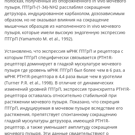
полосках, полученных из опорожненного in vivo мочевого
пузыря, ПТГрП-(1-34)-NH2 расслаблял сокращение
детрузора, индуцированное карбахолом, дозозависимым
образом, но не оказывал влияния на сокращение
мышечных образцов из наполненного in vivo мочевого
пузыря, которые имели высокую эндогенную экспрессию
ПТГрП (Yamamoto M. et al., 1992).
Установлено, что экспрессия мРНК ПТГрП и рецептора с
которым ПТГрП специфически связывается (PTH1R-
рецептор) доминирует в гладкой мускулатуре мочевого
пузыря где уровень мРНК ПТГрП был более чем в 6 раз, а
мРНК PTH1R-рецептора в 4,4 раза выше чем в уротелии
(Turner P.R. et al., 1998). В отличие от динамических
изменений уровней ПТГрП, экспрессия транскрипта PTH1R-
рецептора оставалась относительно стабильной при
растяжении мочевого пузыря. Показано, что секреция
ПТГрП, индуцируемая в мочевом пузыре вследствие его
растяжения, препятствует спонтанному сокращению
гладкой мускулатуры детрузора, имеющей PTH1R-
рецептор, а также уменьшает амплитуду сокращения
мочевого пузыря. Эти данные свидетельствуют о