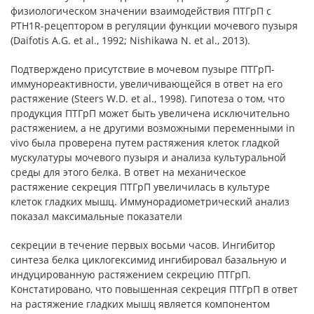
физиологическом значении взаимодействия ПТГрП с
PTH1R-рецептором в регуляции функции мочевого пузыря
(Daifotis A.G. et al., 1992; Nishikawa N. et al., 2013).
Подтверждено присутствие в мочевом пузыре ПТГрП-
иммунореактивности, увеличивающейся в ответ на его
растяжение (Steers W.D. et al., 1998). Гипотеза о том, что
продукция ПТГрП может быть увеличена исключительно
растяжением, а не другими возможными переменными in
vivo была проверена путем растяжения клеток гладкой
мускулатуры мочевого пузыря и анализа культуральной
среды для этого белка. В ответ на механическое
растяжение секреция ПТГрП увеличилась в культуре
клеток гладких мышц. Иммунорадиометрический анализ
показал максимальные показатели
секреции в течение первых восьми часов. Ингибитор
синтеза белка циклогексимид ингибировал базальную и
индуцированную растяжением секрецию ПТГрП.
Констатировано, что повышенная секреция ПТГрП в ответ
на растяжение гладких мышц является компонентом