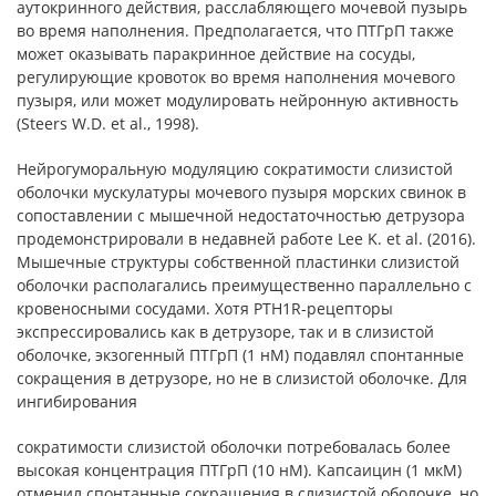
аутокринного действия, расслабляющего мочевой пузырь
во время наполнения. Предполагается, что ПТГрП также
может оказывать паракринное действие на сосуды,
регулирующие кровоток во время наполнения мочевого
пузыря, или может модулировать нейронную активность
(Steers W.D. et al., 1998).
Нейрогуморальную модуляцию сократимости слизистой
оболочки мускулатуры мочевого пузыря морских свинок в
сопоставлении с мышечной недостаточностью детрузора
продемонстрировали в недавней работе Lee K. et al. (2016).
Мышечные структуры собственной пластинки слизистой
оболочки располагались преимущественно параллельно с
кровеносными сосудами. Хотя PTH1R-рецепторы
экспрессировались как в детрузоре, так и в слизистой
оболочке, экзогенный ПТГрП (1 нМ) подавлял спонтанные
сокращения в детрузоре, но не в слизистой оболочке. Для
ингибирования
сократимости слизистой оболочки потребовалась более
высокая концентрация ПТГрП (10 нМ). Капсаицин (1 мкМ)
отменил спонтанные сокращения в слизистой оболочке, но