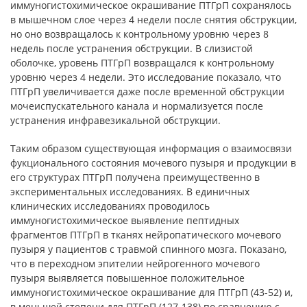
иммуногистохимическое окрашивание ПТГрП сохранялось
в мышечном слое через 4 недели после снятия обструкции,
но оно возвращалось к контрольному уровню через 8
недель после устранения обструкции. В слизистой
оболочке, уровень ПТГрП возвращался к контрольному
уровню через 4 недели. Это исследование показало, что
ПТГрП увеличивается даже после временной обструкции
мочеиспускательного канала и нормализуется после
устранения инфравезикальной обструкции.
Таким образом существующая информация о взаимосвязи
фукционального состояния мочевого пузыря и продукции в
его структурах ПТГрП получена преимущественно в
экспериментальных исследованиях. В единичных
клинических исследованиях проводилось
иммуногистохимическое выявление пептидных
фрагментов ПТГрП в тканях нейропатического мочевого
пузыря у пациентов с травмой спинного мозга. Показано,
что в переходном эпителии нейрогенного мочевого
пузыря выявляется повышенное положительное
иммуногистохимическое окрашивание для ПТГрП (43-52) и,
в меньшей степени для ПТГрП (127-138) по сравнению с