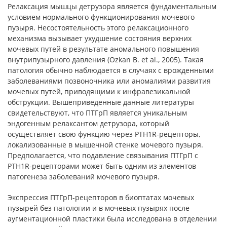
Релаксация мышцы детрузора является фундаментальным
условием нормального функционирования мочевого
пузыря. Несостоятельность этого релаксационного
механизма вызывает ухудшение состояния верхних
мочевых путей в результате аномального повышения
внутрипузырного давления (Ozkan B. et al., 2005). Такая
патология обычно наблюдается в случаях с врожденными
заболеваниями позвоночника или аномалиями развития
мочевых путей, приводящими к инфравезикальной
обструкции. Вышеприведенные данные литературы
свидетельствуют, что ПТГрП является уникальным
эндогенным релаксантом детрузора, который
осуществляет свою функцию через PTH1R-рецепторы,
локализованные в мышечной стенке мочевого пузыря.
Предполагается, что подавление связывания ПТГрП с
PTH1R-рецепторами может быть одним из элементов
патогенеза заболеваний мочевого пузыря.
Экспрессия ПТГрП-рецепторов в биоптатах мочевых
пузырей без патологии и в мочевых пузырях после
аугментационной пластики была исследована в отделении