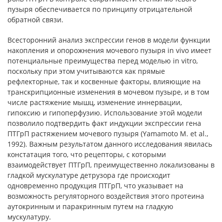
пузыря обеспечивается по принципу отрицательной
обратной связи.
Всесторонний анализ экспрессии генов в модели функции
накопления и опорожнения мочевого пузыря in vivo имеет
потенциальные преимущества перед моделью in vitro,
поскольку при этом учитываются как прямые
рефлекторные, так и косвенные факторы, влияющие на
транскрипционные изменения в мочевом пузыре, и в том
числе растяжение мышц, изменение иннервации,
гипоксию и гипоперфузию. Использование этой модели
позволило подтвердить факт индукции экспрессии гена
ПТГрП растяжением мочевого пузыря (Yamamoto M. et al.,
1992). Важным результатом данного исследования явилась
констатация того, что рецепторы, с которыми
взаимодействует ПТГрП, преимущественно локализованы в
гладкой мускулатуре детрузора где происходит
одновременно продукция ПТГрП, что указывает на
возможность регуляторного воздействия этого протеина
аутокринным и паракринным путем на гладкую
мускулатуру.