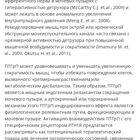
афферентного нерва в мочевых пузырях с
гиперактивностью детрузора (McCarthy C.J. et al., 2009) и
может лежать в основе аномального увеличения
внутрипузырного давления (Meng E. et al., 2008).
Ремоделирование мышц при острой или хронической
обструкции мочеиспускательного канала часто связано с
чрезмерной активностью детрузора при повышенной
мышечной возбудимости и сократимости (Imamura M. et
al., 2009; Okutsu H. et al., 2011).
ПТГрП может уравновешивать и уменьшать увеличенную
сократимость мышц, чтобы избежать повреждения клеток,
вызванного чрезмерным растяжением или
метаболическим дисбалансом. Таким образом, ПТГрП
является мощным эндогенным релаксантом сокращения
мочевого пузыря, а аутокринный или паракринный
механизм этого ПТГрП-индуцированного эффекта является
физиологически релевантным путем, функционирующим в
мочевом пузыре. Активацию взаимодействия ПТГрП с его
специфическим рецептором PTH1R предлагается
рассматривать как потенциальный терапевтический
подход для лечения патологических состояний, связанных