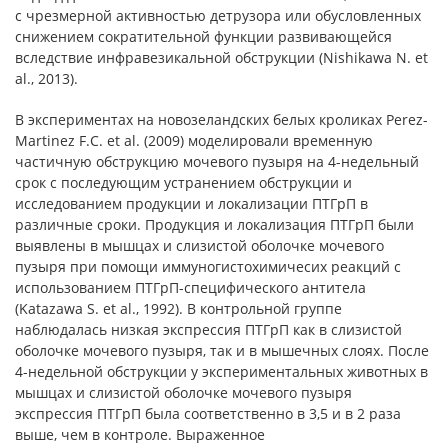
с чрезмерной активностью детрузора или обусловленных
снижением сократительной функции развивающейся
вследствие инфравезикальной обструкции (Nishikawa N. et
al., 2013).
В экспериментах на новозеландских белых кроликах Perez-
Martinez F.C. et al. (2009) моделировали временную
частичную обструкцию мочевого пузыря на 4-недельный
срок с последующим устранением обструкции и
исследованием продукции и локализации ПТГрП в
различные сроки. Продукция и локализация ПТГрП были
выявлены в мышцах и слизистой оболочке мочевого
пузыря при помощи иммуногистохимичесих реакций с
использованием ПТГрП-специфического антитела
(Katazawa S. et al., 1992). В контрольной группе
наблюдалась низкая экспрессия ПТГрП как в слизистой
оболочке мочевого пузыря, так и в мышечных слоях. После
4-недельной обструкции у экспериментальных животных в
мышцах и слизистой оболочке мочевого пузыря
экспрессия ПТГрП была соответственно в 3,5 и в 2 раза
выше, чем в контроле. Выраженное