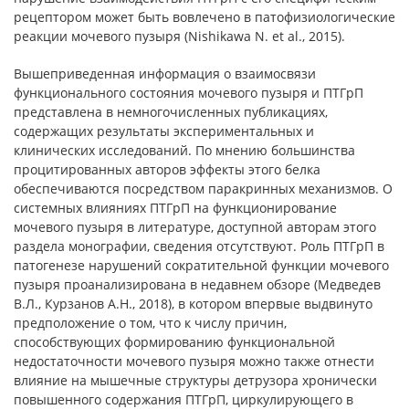
рецептором может быть вовлечено в патофизиологические
реакции мочевого пузыря (Nishikawa N. et al., 2015).
Вышеприведенная информация о взаимосвязи
функционального состояния мочевого пузыря и ПТГрП
представлена в немногочисленных публикациях,
содержащих результаты экспериментальных и
клинических исследований. По мнению большинства
процитированных авторов эффекты этого белка
обеспечиваются посредством паракринных механизмов. О
системных влияниях ПТГрП на функционирование
мочевого пузыря в литературе, доступной авторам этого
раздела монографии, сведения отсутствуют. Роль ПТГрП в
патогенезе нарушений сократительной функции мочевого
пузыря проанализирована в недавнем обзоре (Медведев
В.Л., Курзанов А.Н., 2018), в котором впервые выдвинуто
предположение о том, что к числу причин,
способствующих формированию функциональной
недостаточности мочевого пузыря можно также отнести
влияние на мышечные структуры детрузора хронически
повышенного содержания ПТГрП, циркулирующего в