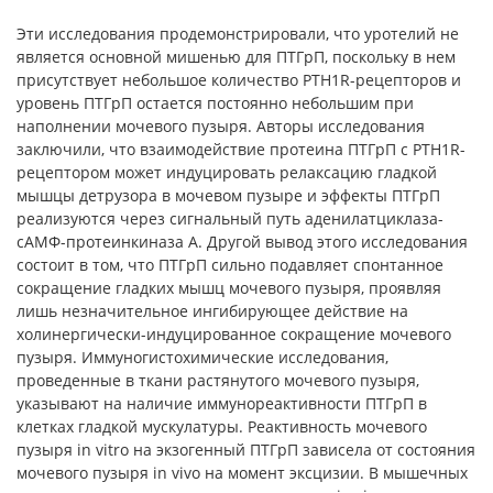
Эти исследования продемонстрировали, что уротелий не
является основной мишенью для ПТГрП, поскольку в нем
присутствует небольшое количество PTH1R-рецепторов и
уровень ПТГрП остается постоянно небольшим при
наполнении мочевого пузыря. Авторы исследования
заключили, что взаимодействие протеина ПТГрП с PTH1R-
рецептором может индуцировать релаксацию гладкой
мышцы детрузора в мочевом пузыре и эффекты ПТГрП
реализуются через сигнальный путь аденилатциклаза-
cAMФ-протеинкиназа A. Другой вывод этого исследования
состоит в том, что ПТГрП сильно подавляет спонтанное
сокращение гладких мышц мочевого пузыря, проявляя
лишь незначительное ингибирующее действие на
холинергически-индуцированное сокращение мочевого
пузыря. Иммуногистохимические исследования,
проведенные в ткани растянутого мочевого пузыря,
указывают на наличие иммунореактивности ПТГрП в
клетках гладкой мускулатуры. Реактивность мочевого
пузыря in vitro на экзогенный ПТГрП зависела от состояния
мочевого пузыря in vivo на момент эксцизии. В мышечных