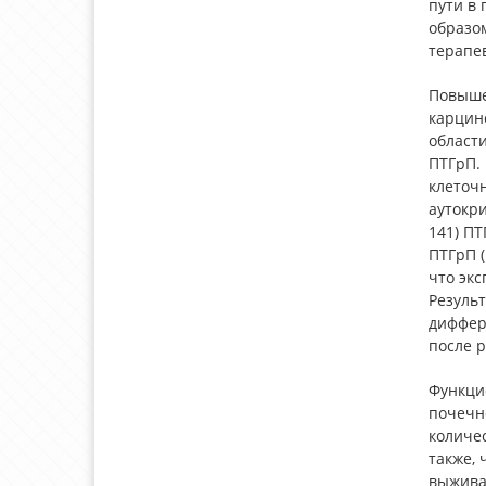
пути в 
образо
терапе
Повыше
карцино
област
ПТГрП. 
клеточн
аутокр
141) ПТ
ПТГрП (
что экс
Результ
диффер
после 
Функци
почечн
количес
также, 
выживае