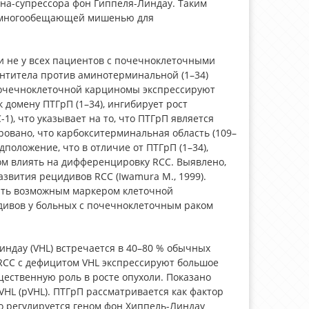
ена-супрессора фон Гиппеля-Линдау. Таким
ся многообещающей мишенью для
и не у всех пациентов с почечноклеточными
 антитела против аминотерминальной (1–34)
 почечноклеточной карциномы экспрессируют
 к домену ПТГрП (1–34), ингибирует рост
), что указывает на то, что ПТГрП является
овано, что карбокситерминальная область (109–
положение, что в отличие от ПТГрП (1–34),
зом влиять на дифференцировку RCC. Выявлено,
азвития рецидивов RCC (Iwamura M., 1999).
быть возможным маркером клеточной
ивов у больных с почечноклеточным раком
ндау (VHL) встречается в 40–80 % обычных
 RCC с дефицитом VHL экспрессируют большое
щественную роль в росте опухоли. Показано
VHL (pVHL). ПТГрП рассматривается как фактор
но регулируется геном фон Хиппель-Линдау