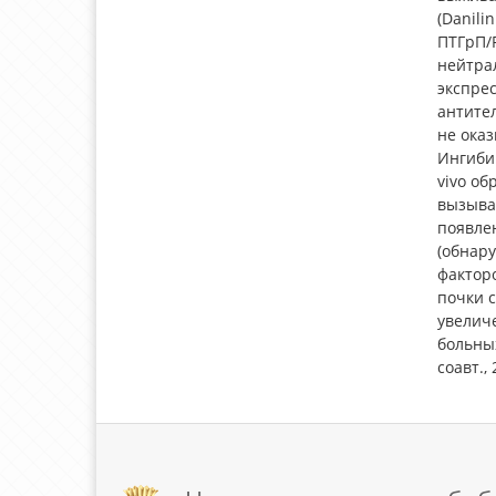
(Danili
ПТГрП/P
нейтрал
экспрес
антител
не оказ
Ингиби
vivo об
вызывая
появлен
(обнару
фактор
почки 
увеличе
больных
соавт., 