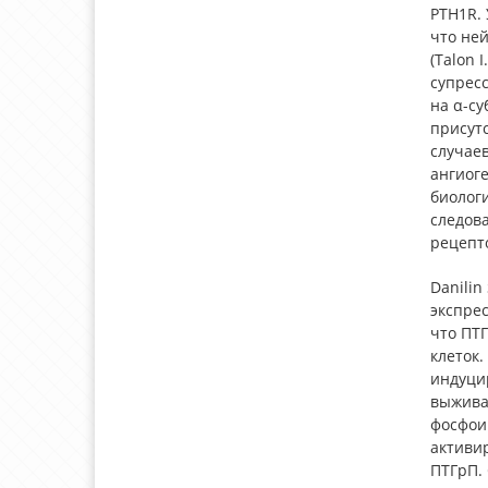
PTH1R.
что ней
(Talon 
супрес
на α-су
присутс
случаев
ангиоге
биологи
следова
рецепт
Danilin
экспрес
что ПТ
клеток.
индуцир
выживан
фосфои
активи
ПТГрП. 