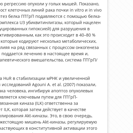
ю регрессию опухоли у голых мышей. Показано,
 клеточных линий рака почки in vitro и in vivo
 синтез белка ПТГрП подавляются с помощью белка-
омплекса U3 убиквитинлигазы, который нацелен
дуцированных гипоксией) для разрушения в
ктивированным, как это происходит в 40–80 %
 которые кодируют несколько метаболических,
лияя на ряд связанных с процессом онкогенеза
е поддается лечению в настоящее время и,
рапевтического вмешательства, система ПТГрП/
лка HuR в стабилизации мРНК и увеличенной
следований Agouni A. et al. (2007) показали,
ка человека, ингибируя апоптоз опухолевых
 является ключевым путем для ПТГрП-
язанная киназа (ILK) ответственна за
ILK, которая затем действует в качестве
ирования Akt-киназы. Это, в свою очередь,
нижестоящую мишень Akt-киназы, регулируемую
частвующих в конститутивной активации этого