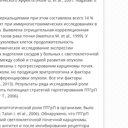
ого эффекта (Hofle G. et al., 2001; Nagataki S.
еркальциемии при этом составляла всего 14 %
ходят при иммуногистохимических исследованиях в
1999). Выявлена отрицательная корреляционная
ов рака почки (Iwamura M. et al., 1999). У
ухолевых клеток продолжительность
мическое исследование экспрессии
 эндотелия сосудов у больных с светлоклеточной
ежду собой и стадией развития опухоли.
связаны с прогрессированим карциномы почек.
холи, но продукция эритропоэтина и фактора
фференцировки опухоли. Все эти факторы
, 2013). Результаты ряда исследований роли
ить потенциал стратегий таргетирования ПТГрП
T., 2006).
поптотической роли ПТГрП в организме, было
Talon I. et al., 2006). Обнаружено, что ПТГрП
иний светлоклеточной почечной карциномы,
 антител и после ингибирования рецептора