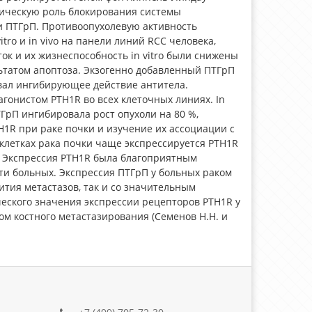
апевтическую роль блокирования системы
ии ПТГрП. Противоопухолевую активность
ro и in vivo на панели линий RCC человека,
к и их жизнеспособность in vitro были снижены
льтатом апоптоза. Экзогенно добавленный ПТГрП
овал ингибирующее действие антитела.
онистом PTH1R во всех клеточных линиях. In
ТГрП ингибировала рост опухоли на 80 %,
H1R при раке почки и изучение их ассоциации с
 клетках рака почки чаще экспрессируется PTH1R
). Экспрессия PTH1R была благоприятным
 больных. Экспрессия ПТГрП у больных раком
тия метастазов, так и со значительным
ческого значения экспрессии рецепторов PTH1R у
м костного метастазирования (Семенов Н.Н. и