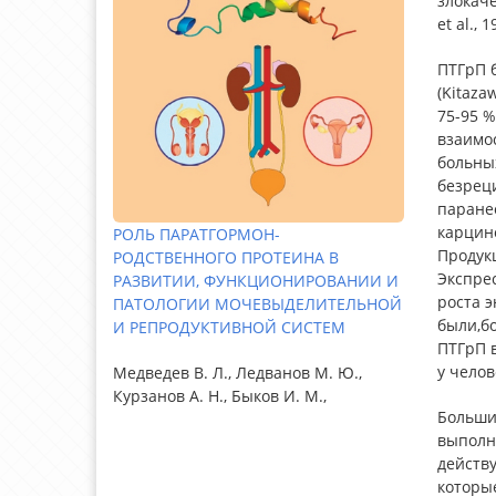
злокаче
et al., 
ПТГрП б
(Kitaza
75-95 %
взаимос
больны
безрец
паранео
карцин
РОЛЬ ПАРАТГОРМОН-
Продук
РОДСТВЕННОГО ПРОТЕИНА В
Экспре
РАЗВИТИИ, ФУНКЦИОНИРОВАНИИ И
роста 
ПАТОЛОГИИ МОЧЕВЫДЕЛИТЕЛЬНОЙ
были,бо
И РЕПРОДУКТИВНОЙ СИСТЕМ
ПТГрП 
у челов
Медведев В. Л., Ледванов М. Ю.,
Курзанов А. Н., Быков И. М.,
Больши
выполне
действу
которы