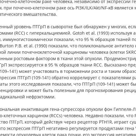
почечно-клеточном раке человека, независимо от экспрессии г
м, при почечно-клеточном раке ось PI3K/ILK/Akt/NF-κB являет
втического вмешательства.
нный уровень ПТГрП в сыворотке был обнаружен у многих, есл
мами (RCC) с гиперкальциемией. Gotoh et al. (1993) используя
и, иммуногистохимически показали, что 95 % образцов тканей
Burton P.B. et al. (1990) показали, что поликлональное антитело
ой линии почечноклеточной карциномы человека (клетки SKRC-1
инным ростовым фактором в ткани этой опухоли. Продемонстрир
ГрП экспрессируется в 95 % образцов ткани RCC. Высказано пред
109–141) может участвовать в торможении роста и таким обра
прессия ПТГрП (109-141) обратно коррелирует с показателями р
аты этого исследования показали, что ПТГрП (109-141) может 
енцировки и может быть полезным для прогнозирования рецид
радикальной нефрэктомии.
ональная инактивация гена-супрессора опухоли фон Гиппеля-Ли
о-клеточных карцином (RCCs) человека. Недавно показали, что
тво ПТГрП, который действуя через рецептор PTH1R, играет су
что экспрессия ПТГрП негативно регулируется продуктами гена 
мости опухолевых клеток рака почки, его экспрессия негатив