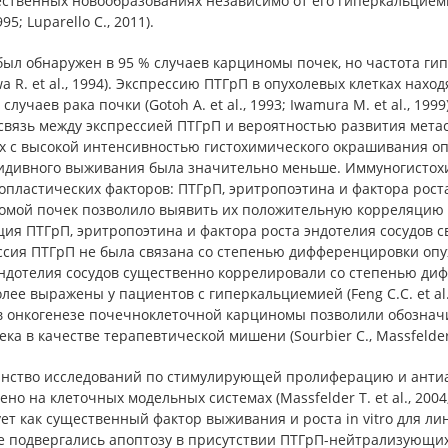
ственных новообразованиях независимо от его гиперкальциемическ
1995; Luparello C., 2011).
ыл обнаружен в 95 % случаев карциномы почек, но частота гип
wa R. et al., 1994). Экспрессию ПТГрП в опухолевых клетках на
 случаев рака почки (Gotoh A. et al., 1993; Iwamura M. et al., 
вязь между экспрессией ПТГрП и вероятностью развития метастаз
х с высокой интенсивностью гистохимического окрашивания оп
идивного выживания была значительно меньше. Иммуногистохи
пластических факторов: ПТГрП, эритропоэтина и фактора роста
омой почек позволило выявить их положительную корреляцию м
ция ПТГрП, эритропоэтина и фактора роста эндотелия сосудов 
ссия ПТГрП не была связана со степенью дифференцировки опу
эндотелия сосудов существенно коррелировали со степенью ди
лее выражены у пациентов с гиперкальциемией (Feng C.C. et al.
в онкогенезе почечноклеточной карциномы позволили обознач
ека в качестве терапевтической мишени (Sourbier C., Massfelder 
нство исследований по стимулирующей пролиферацию и антиа
но на клеточных модельных системах (Massfelder T. et al., 2004; 
ет как существенный фактор выживания и роста in vitro для л
е подвергались апоптозу в присутствии ПТГрП-нейтрализующих