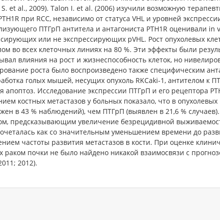
n S. et al., 2009). Talon I. et al. (2006) изучили возможную тер
TH1R при RCC, независимо от статуса VHL и уровней экспресс
изующего ПТГрП антитела и антагониста PTH1R оценивали in vit
сирующих или не экспрессирующих pVHL. Рост опухолевых клето
ом во всех клеточных линиях на 80 %. Эти эффекты были резу
ывал влияния на рост и жизнеспособность клеток, но нивелир
рование роста было воспроизведено также специфическим антаг
работка голых мышей, несущих опухоль RKCaki-1, антителом к П
 апоптоз. Исследование экспрессии ПТГрП и его рецептора PT
ием костных метастазов у больных показало, что в опухолевых
жен в 43 % наблюдений), чем ПТГрП (выявлен в 21,6 % случаев
ом, предсказывающим увеличение безрецидивной выживаемости
сочеталась как со значительным уменьшением времени до разви
нием частоты развития метастазов в кости. При оценке клини
 раком почки не было найдено никакой взаимосвязи с прогнозо
2011; 2012).