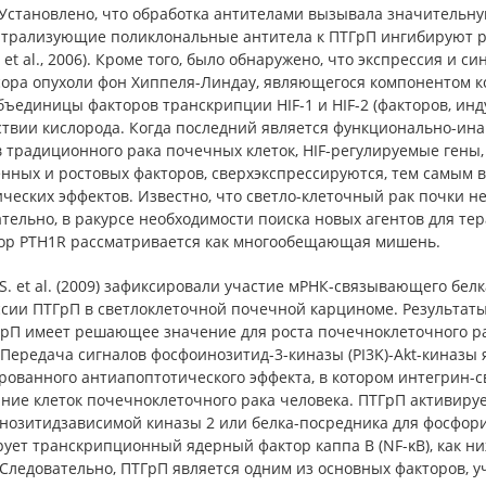
 Установлено, что обработка антителами вызывала значительну
трализующие поликлональные антитела к ПТГрП ингибируют рост
I. et al., 2006). Кроме того, было обнаружено, что экспрессия и
сора опухоли фон Хиппеля-Линдау, являющегося компонентом к
бъединицы факторов транскрипции HIF-1 и HIF-2 (факторов, ин
твии кислорода. Когда последний является функционально-ина
 традиционного рака почечных клеток, HIF-регулируемые гены,
нных и ростовых факторов, сверхэкспрессируются, тем самым в
ческих эффектов. Известно, что светло-клеточный рак почки н
тельно, в ракурсе необходимости поиска новых агентов для те
ор PTH1R рассматривается как многообещающая мишень.
 S. et al. (2009) зафиксировали участие мРНК-связывающего бе
сии ПТГрП в светлоклеточной почечной карциноме. Результаты ис
ГрП имеет решающее значение для роста почечноклеточного ра
 Передача сигналов фосфоинозитид-3-киназы (PI3K)-Akt-киназы
ованного антиапоптотического эффекта, в котором интегрин-св
ие клеток почечноклеточного рака человека. ПТГрП активирует 
нозитидзависимой киназы 2 или белка-посредника для фосфорил
рует транскрипционный ядерный фактор каппа B (NF-κB), как 
Следовательно, ПТГрП является одним из основных факторов, у