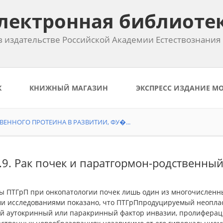
лектронная библиоте
 издательстве Российской Академии Естествознания
К
КНИЖНЫЙ МАГАЗИН
ЭКСПРЕСС ИЗДАНИЕ М
ЕННОГО ПРОТЕИНА В РАЗВИТИИ, ФУ�...
3.9. Рак почек и паратгормон-родственны
ы ПТГрП при онкопатологии почек лишь один из многочисленных
и исследованиями показано, что ПТГрПпродуцируемый неоплас
й аутокринный или паракринный фактор инвазии, пролиферац