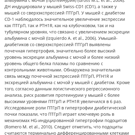
альбумина с мочой (протеинурия) (Gross M.L. et al., 2004).
ДН индуцировали у мышей Swiss-CD1 (CD1), а также у
мышей со сверхэкспрессией ПТГрП. У мышей с диабетом
CD-1 наблюдалось значительное увеличение экспрессии
как ПТГрП, так и PTH1R, как на клубочковом, так и на
тубулярном уровнях, что связано с увеличением экскреции
альбумина с мочой (Izquierdo A. et al., 2006). Умышей-
диабетиков со сверхэкспрессией ПТГрП выявлены
почечная гипертрофия, значительно более высокий
уровень экскреции альбумина с мочой и более низкий
уровень общего белка плазмы по сравнению с
контрольными животными. Обнаружена значительная
связь между почечной экспрессией ПТГрП, PTH1R и
экскрецией альбумина с мочой у мышей с диабетом. Кроме
того, согласно данным логистического регрессионного
анализа, риск развития протеинурии у мышей с более
высокими уровнями ПТГрП и PTH1R увеличился в 6 раз.
Исследование роли ПТГрП в гипертрофии диабетической
почки показали, что ПТГрП играет ключевую роль в
механизмах HG-индуцированной гипертрофии подоцитов
(Romero M. et al., 2010). Следует отметить, что подоциты
считаются терминально дифференцированными клетками