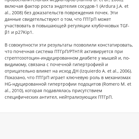
включая фактор роста эндотелия сосудов-1 (Ardura J.A. et
al., 2008) без доказательств повреждения почек. Эти
данные свидетельствуют о том, что ПТГрП может
участвовать в повышающей регуляции клубочковых TGF-
β1 и p27Kip1.
В совокупности эти результаты позволили констатировать,
что почечная система ПТГрП/PTH1R активируется при
стрептозотоцин-индуцированном диабете у мышей и, по-
видимому, связана с почечной гипертрофией и
отрицательно влияет на исход ДН (Izquierdo A. et al., 2006).
Показано, что ПТГрП играет ключевую роль в механизмах
HG-ндуцированной гипертрофии подоцитов (Romero M. et
al., 2010), которая подавлялась присутствием
специфических антител, нейтрализующих ПТГрП.