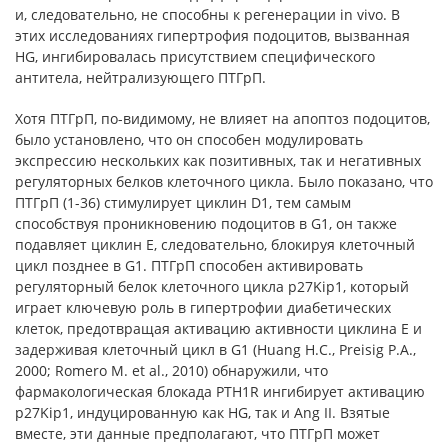
и, следовательно, не способны к регенерации in vivo. В
этих исследованиях гипертрофия подоцитов, вызванная
HG, ингибировалась присутствием специфического
антитела, нейтрализующего ПТГрП.
Хотя ПТГрП, по-видимому, не влияет на апоптоз подоцитов,
было установлено, что он способен модулировать
экспрессию нескольких как позитивных, так и негативных
регуляторных белков клеточного цикла. Было показано, что
ПТГрП (1-36) стимулирует циклин D1, тем самым
способствуя проникновению подоцитов в G1, он также
подавляет циклин E, следовательно, блокируя клеточный
цикл позднее в G1. ПТГрП способен активировать
регуляторный белок клеточного цикла p27Kip1, который
играет ключевую роль в гипертрофии диабетических
клеток, предотвращая активацию активности циклина Е и
задерживая клеточный цикл в G1 (Huang H.C., Preisig P.A.,
2000; Romero M. et al., 2010) обнаружили, что
фармакологическая блокада PTH1R ингибирует активацию
p27Kip1, индуцированную как HG, так и Ang II. Взятые
вместе, эти данные предполагают, что ПТГрП может