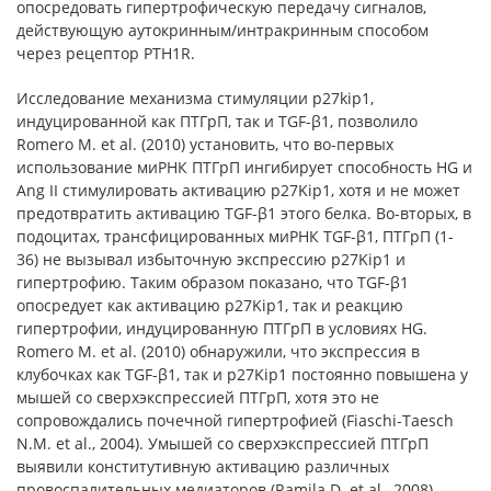
опосредовать гипертрофическую передачу сигналов,
действующую аутокринным/интракринным способом
через рецептор PTH1R.
Исследование механизма стимуляции p27kip1,
индуцированной как ПТГрП, так и TGF-β1, позволило
Romero M. et al. (2010) установить, что во-первых
использование миРНК ПТГрП ингибирует способность HG и
Ang II стимулировать активацию p27Kip1, хотя и не может
предотвратить активацию TGF-β1 этого белка. Во-вторых, в
подоцитах, трансфицированных миРНК TGF-β1, ПТГрП (1-
36) не вызывал избыточную экспрессию p27Kip1 и
гипертрофию. Таким образом показано, что TGF-β1
опосредует как активацию p27Kip1, так и реакцию
гипертрофии, индуцированную ПТГрП в условиях HG.
Romero M. et al. (2010) обнаружили, что экспрессия в
клубочках как TGF-β1, так и p27Kip1 постоянно повышена у
мышей со сверхэкспрессией ПТГрП, хотя это не
сопровождались почечной гипертрофией (Fiaschi-Taesch
N.M. et al., 2004). Умышей со сверхэкспрессией ПТГрП
выявили конститутивную активацию различных
провоспалительных медиаторов (Ramila D. et al., 2008),